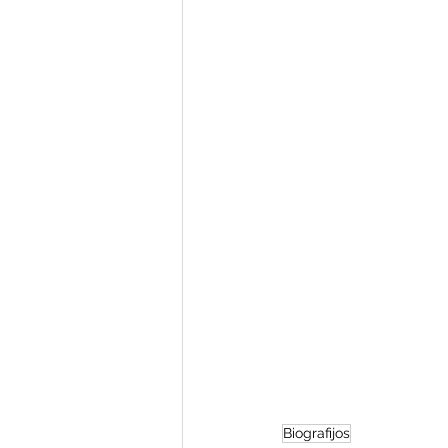
Varėnos bibliotekos renginiai
Poezijos pavasarėlis
Ežio
Mobilūs pašnekesiai
Biografijos