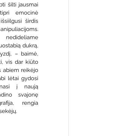
ti šilti jausmai 
ipri emocinė 
iilgusi širdis 
nipuliacijoms. 
 biblioteka
nedideliame 
ostabią dukrą, 
yzdį, – baimė, 
, vis dar kiūto 
abiem reikėjo 
i lėtai gydosi 
nasi į naują 
dino svajonę 
fija, rengia 
sekėjų.