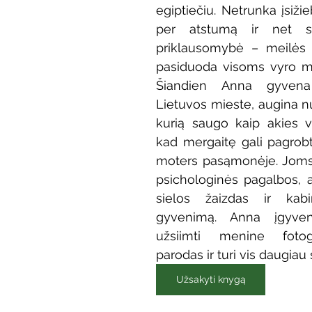
egiptiečiu. Netrunka įsižieb
Vaikų ir jaunimo renginiai
Kaimo bibliotekų renginiai
per atstumą ir net st
priklausomybė – meilės išs
pasiduoda visoms vyro ma
 dvaras
Gyvieji archyvai
Žymios datos
Mobilioji
Šiandien Anna gyvena 
Lietuvos mieste, augina nu
kurią saugo kaip akies v
kad mergaitę gali pagrobti
moters pasąmonėje. Joms 
psichologinės pagalbos, ab
sielos žaizdas ir kabi
gyvenimą. Anna įgyven
užsiimti menine fotogra
parodas ir turi vis daugiau 
Užsakyti knygą