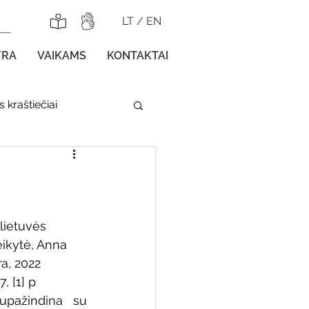
LT
/
EN
YRA
VAIKAMS
KONTAKTAI
 kraštiečiai
lnojamos parodos
a lietuvės 
eikytė, Anna 
ra, 2022 
gos vaikams
, [1] p
pažindina su 