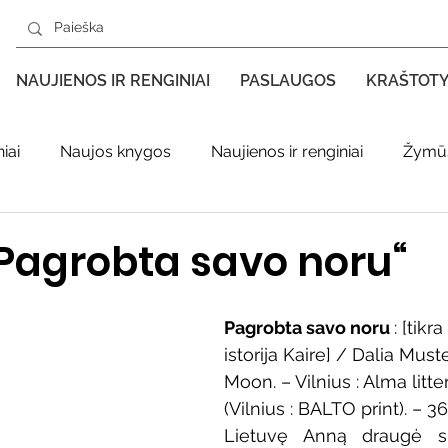
NAUJIENOS IR RENGINIAI
PASLAUGOS
KRAŠTOT
iai
Naujos knygos
Naujienos ir renginiai
Žymūs
s kraštas spaudoje
Leidiniai apie Varėnos kraštą
Ki
Pagrobta savo noru“
enklas
Adolfo Ramanausko–Vanago premija
Pagrobta savo noru 
: [tikr
istorija Kaire] / Dalia Must
Moon. – Vilnius : Alma litte
ratūr
Literatai
Literatų klubo veikla
Naujos kny
(Vilnius : BALTO print). – 367
Lietuvę Anną draugė su