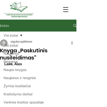
Įrašas
Visi įrašai
sigutecaplikiene
Visi įrašai
Knyga „Paskutinis
Naujienos
nusileidimas“
Renginiai
Lake, Alex
Naujos knygos
Naujienos ir renginiai
Žymūs kraštiečiai
Kraštotyros darbai
Varėnos kraštas spaudoje