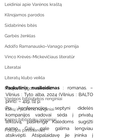
Leidiniai apie Varėnos kraštą
Kilnojamos parodos
Sidabrinės bitės
Garbės ženklas
Adolfo Ramanausko–Vanago premija
Vinco Krėvės-Mickevičiaus literatūr
Literatai
Literatų klubo veikla
Paskutinis nusileidimas
 : romanas. – 
Naujos knygos vaikams
Vilnius : Tyto alba, 2024 (Vilnius : BALTO 
Varėnos bibliotekos renginiai
print). – 419, [1] p.
Po konferencijos septyni didelės 
Vaikų ir jaunimo renginiai
kompanijos vadovai sėda į privatų 
Kaimo bibliotekų renginiai
lėktuvą, pasirengę Kalėdoms sugrįžti 
namo. Galų gale galima lengviau 
Poezijos pavasarėlis
atsikvėpti. Atsipalaidavę jie įninka į 