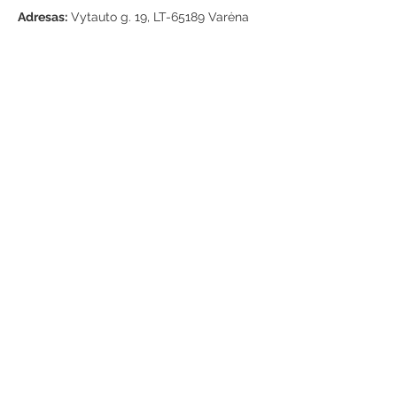
Adresas:
Vytauto g. 19, LT-65189 Varėna
Telefonas:
+370 659 43303
El. paštas:
info@varenosvb.lt
Draugaukime
Informacija
Apie mus
Administracinė informacija
Teisinė informacija
Korupcijos prevencija
Atviri duomenys
Konsultavimasis su visuomene
Asmens duomenų apsauga