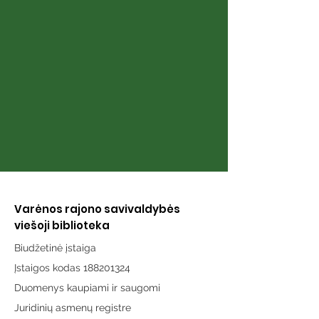
Knyga „Širdies
Knyga „Atmint
puslapiai“
karai“
Varėnos rajono savivaldybės
viešoji biblioteka
Biudžetinė įstaiga
Įstaigos kodas 188201324
Duomenys kaupiami ir saugomi
Juridinių asmenų registre