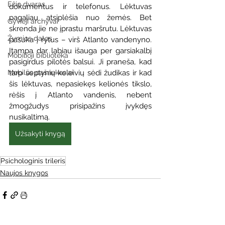
Ežio dvaras
dokumentus ir telefonus. Lėktuvas 
pagaliau atsiplėšia nuo žemės. Bet 
Gyvieji archyvai
skrenda jie ne įprastu maršrutu. Lėktuvas 
Žymios datos
pasuka į rytus – virš Atlanto vandenyno. 
Įtampa dar labiau išauga per garsiakalbį 
Mobilioji biblioteka
pasigirdus pilotės balsui. Ji praneša, kad 
tarp septynių keleivių sėdi žudikas ir kad 
Mobilūs pašnekesiai
šis lėktuvas, nepasiekęs kelionės tikslo, 
rėšis į Atlanto vandenis, nebent 
žmogžudys prisipažins įvykdęs 
nusikaltimą.
Užsakyti knygą
Psichologinis trileris
Naujos knygos