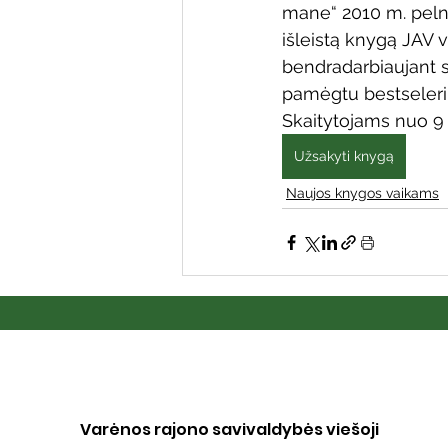
mane“ 2010 m. peln
išleistą knygą JAV v
bendradarbiaujant s
pamėgtu bestseleri
Skaitytojams nuo 9
Užsakyti knygą
Naujos knygos vaikams
Varėnos rajono savivaldybės viešoji