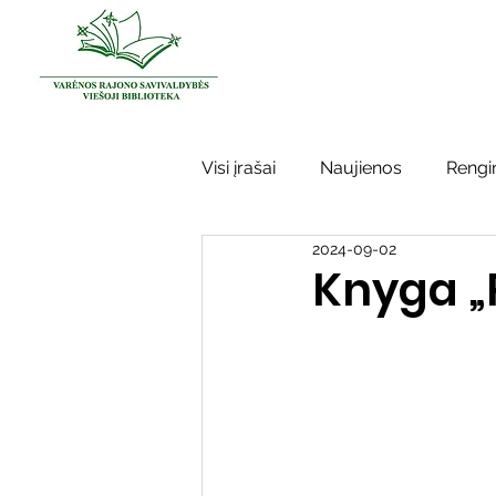
Visi įrašai
Naujienos
Rengin
2024-09-02
Kraštotyros darbai
Varėno
Knyga „
Sidabrinės bitės
Garbės ž
Vinco Krėvės-Mickevičiaus lite