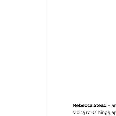
Varėnos bibliotekos renginiai
Poezijos pavasarėlis
Ežio
Mobilūs pašnekesiai
Rebecca Stead 
– a
vieną reikšmingą ap