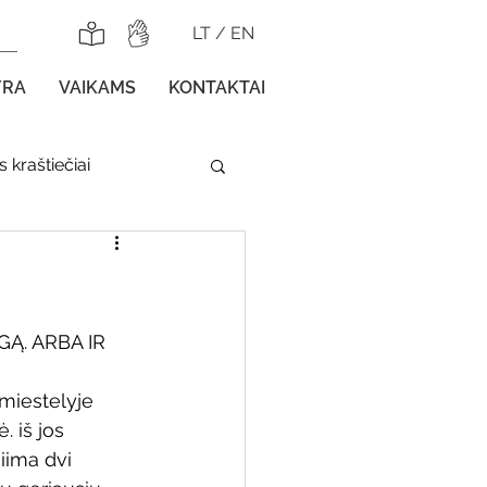
LT
/
EN
YRA
VAIKAMS
KONTAKTAI
 kraštiečiai
lnojamos parodos
Ą. ARBA IR 
 miestelyje 
gos vaikams
 iš jos 
iima dvi 