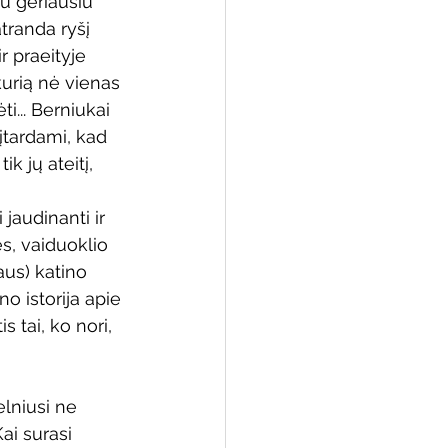
u geriausiu 
tranda ryšį 
r praeityje 
kurią nė vienas 
 biblioteka
i... Berniukai 
įtardami, kad 
k jų ateitį, 
i jaudinanti ir 
s, vaiduoklio 
us) katino 
o istorija apie 
s tai, ko nori, 
lniusi ne 
ai surasi 