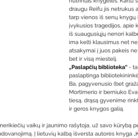
nutrintas knygeles. Kartu s
Vaikų ir jaunimo renginiai
Kaimo bibliotekų renginiai
draugu Reifu jis netrukus a
tarp vienos iš senų knygų i
įvykusios tragedijos, apie 
 dvaras
Gyvieji archyvai
Žymios datos
Mobilioji
iš suaugusiųjų nenori kalbėt
ima kelti klausimus net ne
atsakymai į juos pakeis ne ti
bet ir visą miestelį.
„Paslapčių biblioteka“ 
- ta
paslaptinga bibliotekininkė
Ba, pagyvenusio (bet graža
Mortimerio ir berniuko Evan
tiesą, drąsą gyvenime rinkti
ir geros knygos galią.
merikiečių vaikų ir jaunimo rašytoja, už savo kūrybą pe
dovanojimą. Į lietuvių kalbą išversta autorės knyga „K