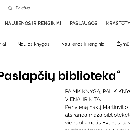
NAUJIENOS IR RENGINIAI
PASLAUGOS
KRAŠTOT
iai
Naujos knygos
Naujienos ir renginiai
Žymūs
s kraštas spaudoje
Leidiniai apie Varėnos kraštą
Ki
Paslapčių biblioteka“
enklas
Adolfo Ramanausko–Vanago premija
PAIMK KNYGĄ, PALIK KNYG
VIENA, IR KITA.
Per vieną naktį Martinvilio
ratūr
Literatai
Literatų klubo veikla
Naujos kny
atsiranda maža bibliotekėlė.
vienuolikmetis Evanas pas