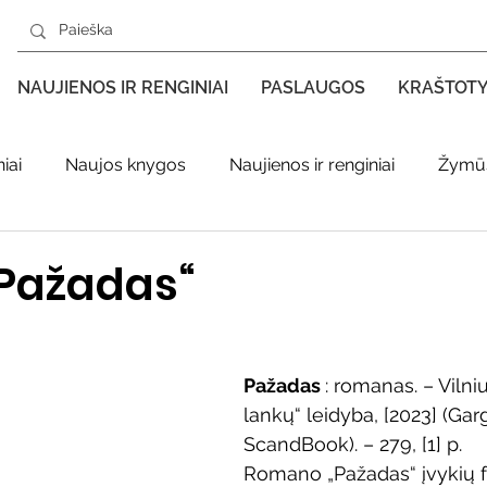
NAUJIENOS IR RENGINIAI
PASLAUGOS
KRAŠTOT
iai
Naujos knygos
Naujienos ir renginiai
Žymūs
s kraštas spaudoje
Leidiniai apie Varėnos kraštą
Ki
Pažadas“
enklas
Adolfo Ramanausko–Vanago premija
Pažadas 
: romanas. – Vilniu
lankų“ leidyba, [2023] (Garg
ratūr
Literatai
Literatų klubo veikla
Naujos kny
ScandBook). – 279, [1] p.
Romano „Pažadas“ įvykių 