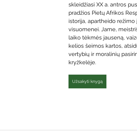
skleidžiasi XX a. antros pus
Vaikų ir jaunimo renginiai
Kaimo bibliotekų renginiai
pradžios Pietų Afrikos Res
istorija, apartheido režimo 
visuomenei. Jame, meistriš
 dvaras
Gyvieji archyvai
Žymios datos
Mobilioji
laiko tėkmės jauseną, va
kelios šeimos kartos, atsid
vertybių ir moralinių pasir
kryžkelėje.
Užsakyti knygą