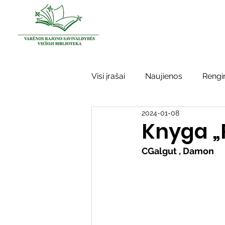
Visi įrašai
Naujienos
Rengin
2024-01-08
Kraštotyros darbai
Varėno
Knyga „
CGalgut , Damon
Sidabrinės bitės
Garbės ž
Vinco Krėvės-Mickevičiaus lite