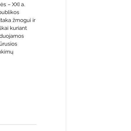
ės – XXI a. 
publikos 
įtaka žmogui ir 
kai kuriant 
 biblioteka
izduojamos 
ūrusios 
inkimų 