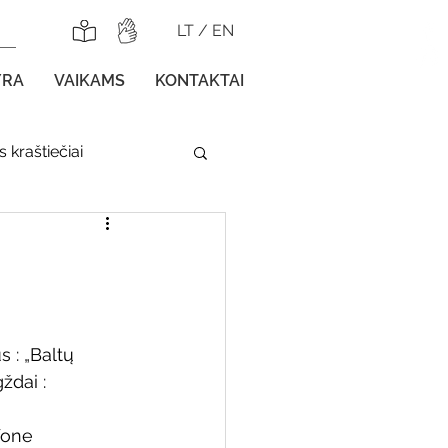
LT
/
EN
YRA
VAIKAMS
KONTAKTAI
 kraštiečiai
lnojamos parodos
s : „Baltų 
ždai : 
gos vaikams
fone 