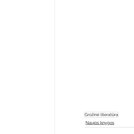
Varėnos bibliotekos renginiai
Poezijos pavasarėlis
Ežio
Mobilūs pašnekesiai
Grožinė literatūra
Naujos knygos