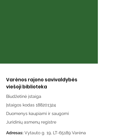
senolis“
uodegą: trum
istorijos apie 
žmogaus ir šu
draugystę Lie
Varėnos rajono savivaldybės
viešoji biblioteka
Biudžetinė įstaiga
Įstaigos kodas 188201324
Duomenys kaupiami ir saugomi
Juridinių asmenų registre
Adresas:
Vytauto g. 19, LT-65189 Varėna