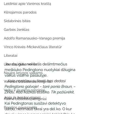
Leidiniai apie Varėnos kraštą
Kilnojamos parodos
Sidabrinės bitės
Garbės ženklas
Adolfo Ramanausko–Vanago premija
Vinco Krėvės-Mickevičiaus literatūr
Literatai
Jau daugiau nei šešis dešimtmečius 
Literatų klubo veikla
meškiuko Pedingtono nuotykiai džiugina 
Naujos knygos vaikams
vaikus visame pasaulyje.
– Kaip norėčiau sužinoti, kas dedasi 
Varėnos bibliotekos renginiai
Pedingtono galvoje! – tarė ponia Braun. – 
Vaikų ir jaunimo renginiai
Žinau, kad kažkas atsitiko. Tik pažiūrėkit, 
kaip jis keistai elgiasi.
Kaimo bibliotekų renginiai
Kai Pedingtonas susižavi detektyvo 
Poezijos pavasarėlis
darbu, nerimauti tikrai yra dėl ko. O kur 