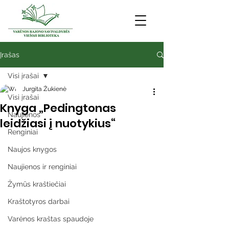
Įrašas
Visi įrašai
Jurgita Žukienė
Visi įrašai
Knyga „Pedingtonas
Naujienos
leidžiasi į nuotykius“
Renginiai
Naujos knygos
Naujienos ir renginiai
Žymūs kraštiečiai
Kraštotyros darbai
Varėnos kraštas spaudoje