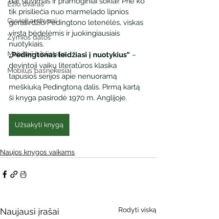
dar siuvimas ir pramoginiai šokiai! Prie ko 
Ežio dvaras
tik prisiliečia nuo marmelado lipnios 
Gyvieji archyvai
geraširdžio Pedingtono letenėlės, viskas 
virsta bėdelėmis ir juokingiausiais 
Žymios datos
nuotykiais.
Mobilioji biblioteka
„Pedingtonas leidžiasi į nuotykius“ 
– 
devintoji vaikų literatūros klasika 
Mobilūs pašnekesiai
tapusios serijos apie nenuoramą 
meškiuką Pedingtoną dalis. Pirmą kartą 
ši knyga pasirodė 1970 m. Anglijoje.
Užsakyti knygą
Naujos knygos vaikams
Rodyti viską
Naujausi įrašai