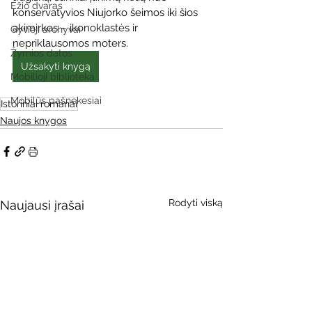
Ežio dvaras
konservatyvios Niujorko šeimos iki šios 
akimirkos – ikonoklastės ir 
Gyvieji archyvai
nepriklausomos moters.
Žymios datos
Užsakyti knygą
Mobilioji biblioteka
Mobilūs pašnekesiai
Istoriniai romanai
Naujos knygos
Rodyti viską
Naujausi įrašai