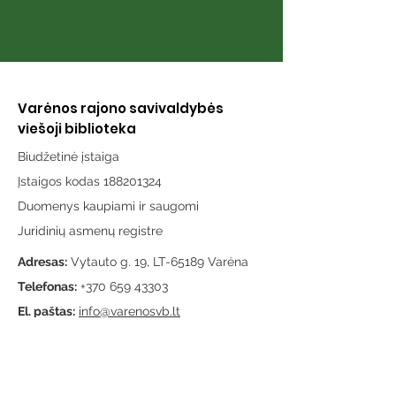
Varėnos rajono savivaldybės
viešoji biblioteka
Biudžetinė įstaiga
Įstaigos kodas 188201324
Duomenys kaupiami ir saugomi
Juridinių asmenų registre
Adresas:
Vytauto g. 19, LT-65189 Varėna
Telefonas:
+370 659 43303
El. paštas:
info@varenosvb.lt
Draugaukime