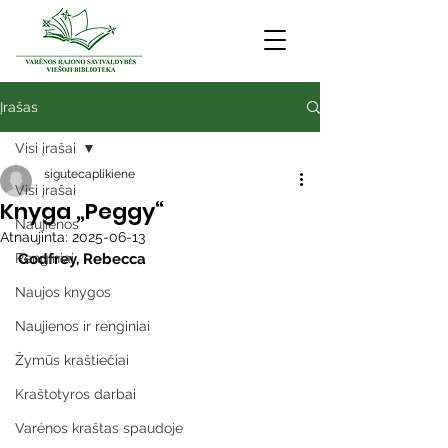
Įrašas
Visi įrašai
sigutecaplikiene
Visi įrašai
Knyga „Peggy“
Naujienos
Atnaujinta:
2025-06-13
Renginiai
Godfrey, Rebecca
Naujos knygos
Naujienos ir renginiai
Žymūs kraštiečiai
Kraštotyros darbai
Varėnos kraštas spaudoje