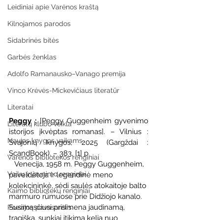
Leidiniai apie Varėnos kraštą
Kilnojamos parodos
Sidabrinės bitės
Garbės ženklas
Adolfo Ramanausko–Vanago premija
Vinco Krėvės-Mickevičiaus literatūr
Literatai
Peggy : 
[Peggy Guggenheim gyvenimo 
Literatų klubo veikla
istorijos įkvėptas romanas]. – Vilnius : 
Naujos knygos vaikams
Svajonių knygos, 2025 (Gargždai : 
ScandBook). – 383, [1] p.
Varėnos bibliotekos renginiai
   Venecija, 1958 m. Peggy Guggenheim, 
Vaikų ir jaunimo renginiai
paveldėtoja ir legendinė meno 
kolekcininkė, sėdi saulės atokaitoje balto 
Kaimo bibliotekų renginiai
marmuro rūmuose prie Didžiojo kanalo. 
Susimąsčiusi prisimena jaudinamą, 
Poezijos pavasarėlis
tragišką, sunkiai įtikimą kelią nuo 