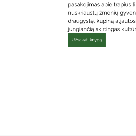
pasakojimas apie trapius l
Vaikų ir jaunimo renginiai
Kaimo bibliotekų renginiai
nuskriaustų žmonių gyven
draugystę, kupiną atjautos
jungiančią skirtingas kultūra
 dvaras
Gyvieji archyvai
Žymios datos
Mobilioji
Užsakyti knygą