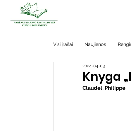
Visi įrašai
Naujienos
Rengin
2024-04-03
Kraštotyros darbai
Varėno
Knyga „P
Claudel, Philippe
Sidabrinės bitės
Garbės ž
Vinco Krėvės-Mickevičiaus lite