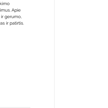
ikimo 
imus. Apie 
 ir gerumo, 
s ir patirtis.
 biblioteka