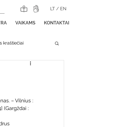
LT
/
EN
YRA
VAIKAMS
KONTAKTAI
 kraštiečiai
lnojamos parodos
nas. – Vilnius : 
] (Gargždai : 
gos vaikams
idrus 