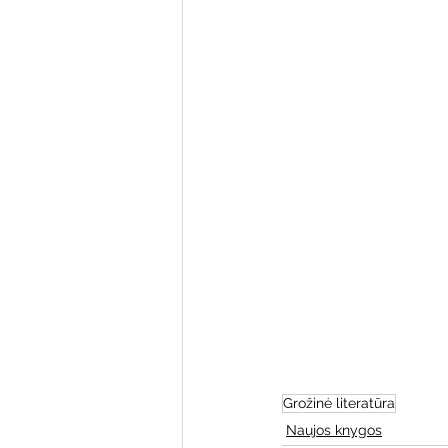
Varėnos bibliotekos renginiai
Poezijos pavasarėlis
Ežio
Mobilūs pašnekesiai
Grožinė literatūra
Naujos knygos