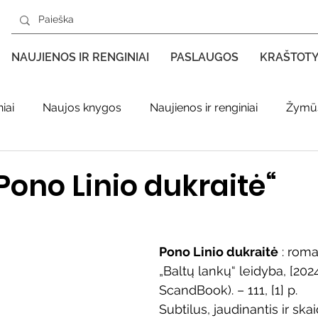
NAUJIENOS IR RENGINIAI
PASLAUGOS
KRAŠTOT
iai
Naujos knygos
Naujienos ir renginiai
Žymūs
s kraštas spaudoje
Leidiniai apie Varėnos kraštą
Ki
ono Linio dukraitė“
enklas
Adolfo Ramanausko–Vanago premija
Pono Linio dukraitė
 : roma
„Baltų lankų“ leidyba, [2024
ratūr
Literatai
Literatų klubo veikla
Naujos kny
ScandBook). – 111, [1] p.
Subtilus, jaudinantis ir ska