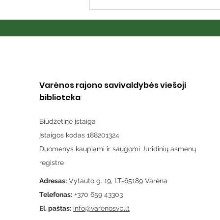
Varėnos rajono savivaldybės viešoji
biblioteka
Biudžetinė įstaiga
Įstaigos kodas 188201324
Duomenys kaupiami ir saugomi Juridinių asmenų
registre
Adresas:
Vytauto g. 19, LT-65189 Varėna
Telefonas:
+370 659 43303
El. paštas:
info@varenosvb.lt