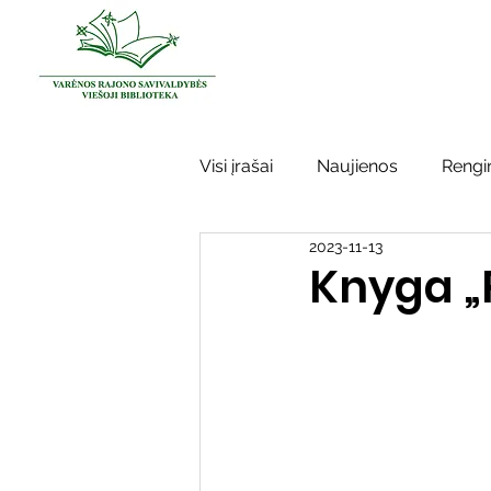
Visi įrašai
Naujienos
Rengin
2023-11-13
Kraštotyros darbai
Varėno
Knyga „
Sidabrinės bitės
Garbės ž
Vinco Krėvės-Mickevičiaus lite