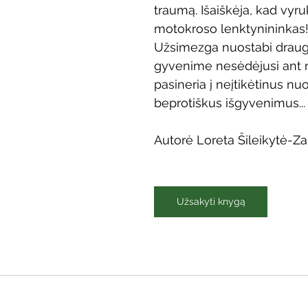
traumą. Išaiškėja, kad vyru
Vaikų ir jaunimo renginiai
Kaimo bibliotekų renginiai
motokroso lenktynininkas
Užsimezga nuostabi draugy
gyvenime nesėdėjusi ant m
 dvaras
Gyvieji archyvai
Žymios datos
Mobilioji
pasineria į neįtikėtinus nuo
beprotiškus išgyvenimus...
Autorė Loreta Šileikytė-Z
Užsakyti knygą