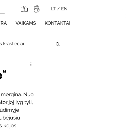
LT
/
EN
YRA
VAIKAMS
KONTAKTAI
 kraštiečiai
lnojamos parodos
ė“
i mergina. Nuo 
orijoj lyg tyli, 
lūdimyje 
gos vaikams
kubėjusiu 
s kojos 