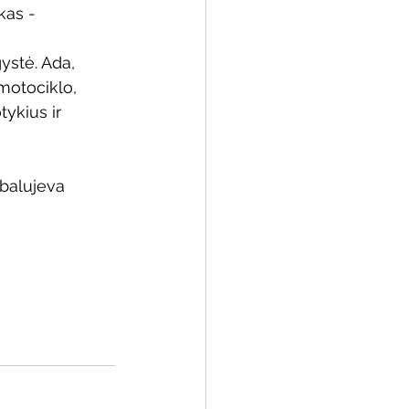
kas - 
!
stė. Ada, 
otociklo, 
 biblioteka
tykius ir 
abalujeva