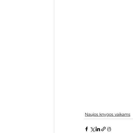
Varėnos bibliotekos renginiai
Poezijos pavasarėlis
Ežio
Mobilūs pašnekesiai
Naujos knygos vaikams