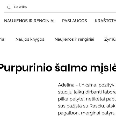
NAUJIENOS IR RENGINIAI
PASLAUGOS
KRAŠTOT
iai
Naujos knygos
Naujienos ir renginiai
Žymūs
s kraštas spaudoje
Leidiniai apie Varėnos kraštą
Ki
Purpurinio šalmo mįsl
enklas
Adolfo Ramanausko–Vanago premija
Adelina - linksma, pozityv
studijų laikų dirbanti laborat
pilka pelytė, netikėtai pap
ratūr
Literatai
Literatų klubo veikla
Naujos kny
susipažįsta su Rasčiu, ats
pagalbon, merginai patyru