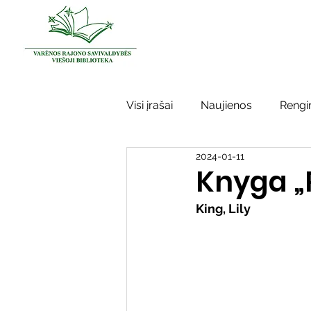
Visi įrašai
Naujienos
Rengin
2024-01-11
Kraštotyros darbai
Varėno
Knyga „R
King, Lily
Sidabrinės bitės
Garbės ž
Vinco Krėvės-Mickevičiaus lite