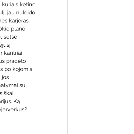
u kuriais ketino 
lį, jau nuleido 
es karjeras. 
okio plano 
 biblioteka
usetse, 
jusį 
 kantriai 
tus pradėto 
as po kojomis 
 jos 
matymai su 
siškai 
ijus. Ką 
fejerverkus?