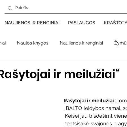
NAUJIENOS IR RENGINIAI
PASLAUGOS
KRAŠTOT
iai
Naujos knygos
Naujienos ir renginiai
Žymūs
s kraštas spaudoje
Leidiniai apie Varėnos kraštą
Ki
ašytojai ir meilužiai“
enklas
Adolfo Ramanausko–Vanago premija
Rašytojai ir meilužiai 
: rom
: BALTO leidybos namai, 202
ratūr
Literatai
Literatų klubo veikla
Naujos kny
 Keisei jau trisdešimt viener
neatsisakė svajonės pragyv