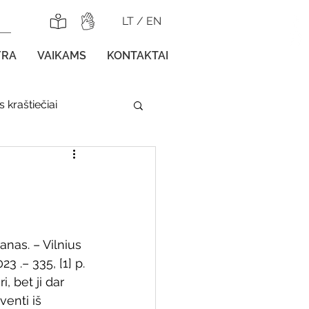
LT
/
EN
YRA
VAIKAMS
KONTAKTAI
 kraštiečiai
lnojamos parodos
anas. – Vilnius 
3 .– 335, [1] p.
gos vaikams
i, bet ji dar 
enti iš 