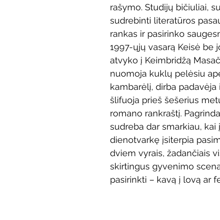
rašymo. Studijų bičiuliai, s
Vaikų ir jaunimo renginiai
Kaimo bibliotekų renginiai
sudrebinti literatūros pasau
rankas ir pasirinko saugesn
1997-ųjų vasarą Keisė be j
 dvaras
Gyvieji archyvai
Žymios datos
Mobilioji
atvyko į Keimbridžą Masač
nuomoja kuklų pelėsiu apė
kambarėlį, dirba padavėja ir
šlifuoja prieš šešerius me
romano rankraštį. Pagrind
sudreba dar smarkiau, kai į
dienotvarkę įsiterpia pasi
dviem vyrais, žadančiais vi
skirtingus gyvenimo scenar
pasirinkti – kavą į lovą ar 