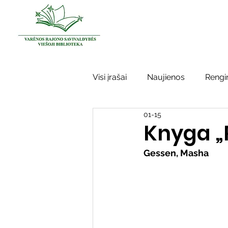
Visi įrašai
Naujienos
Rengin
01-15
Kraštotyros darbai
Varėno
Knyga „R
Gessen, Masha
Sidabrinės bitės
Garbės ž
Vinco Krėvės-Mickevičiaus lite