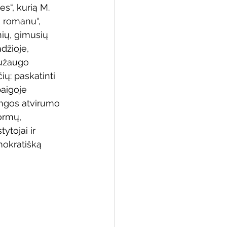
es“, kurią M. 
 romanu“, 
ių, gimusių 
džioje, 
 biblioteka
užaugo 
ų: paskatinti 
aigoje 
ungos atvirumo 
formų, 
tytojai ir 
mokratišką 