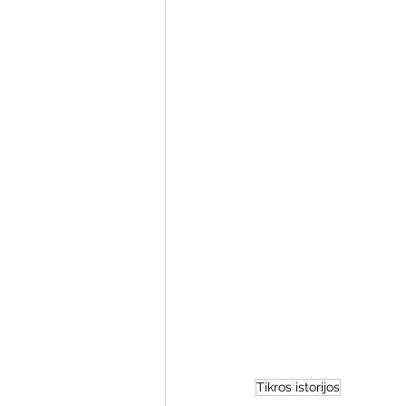
Varėnos bibliotekos renginiai
Poezijos pavasarėlis
Ežio
Mobilūs pašnekesiai
Tikros istorijos