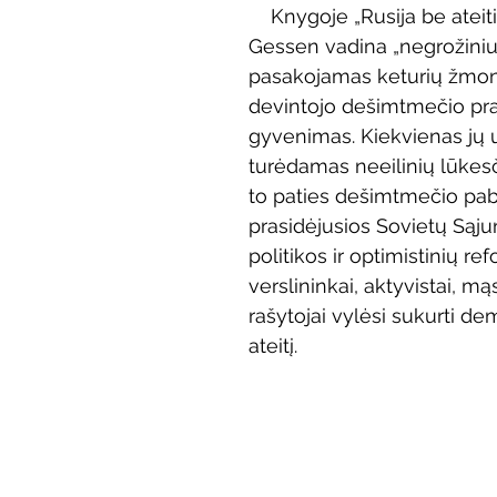
Knygoje „Rusija be ateiti
Vaikų ir jaunimo renginiai
Kaimo bibliotekų renginiai
Gessen vadina „negrožiniu
pasakojamas keturių žmon
devintojo dešimtmečio pra
 dvaras
Gyvieji archyvai
Žymios datos
Mobilioji
gyvenimas. Kiekvienas jų 
turėdamas neeilinių lūkesči
to paties dešimtmečio pab
prasidėjusios Sovietų Sąj
politikos ir optimistinių re
verslininkai, aktyvistai, mąs
rašytojai vylėsi sukurti de
ateitį.