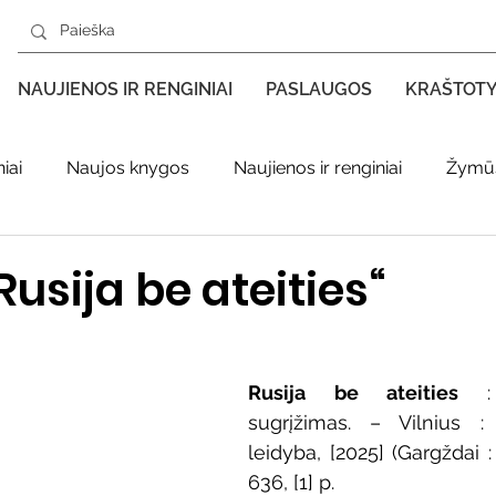
NAUJIENOS IR RENGINIAI
PASLAUGOS
KRAŠTOT
iai
Naujos knygos
Naujienos ir renginiai
Žymūs
s kraštas spaudoje
Leidiniai apie Varėnos kraštą
Ki
usija be ateities“
enklas
Adolfo Ramanausko–Vanago premija
Rusija be ateities 
:
sugrįžimas. – Vilnius : 
ratūr
Literatai
Literatų klubo veikla
Naujos kny
leidyba, [2025] (Gargždai 
636, [1] p.