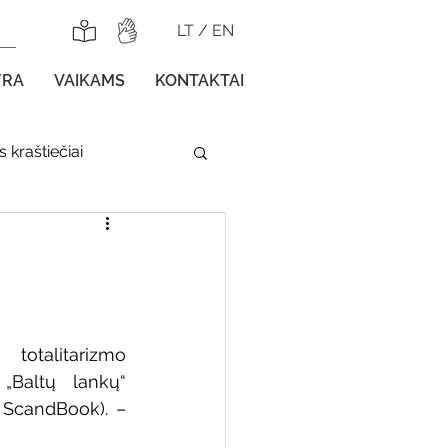
LT
/
EN
YRA
VAIKAMS
KONTAKTAI
 kraštiečiai
lnojamos parodos
 totalitarizmo 
„Baltų lankų“ 
gos vaikams
: ScandBook). – 