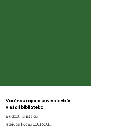
Knyga „Širdies
Knyga „Atmint
puslapiai“
karai“
Varėnos rajono savivaldybės
viešoji biblioteka
Biudžetinė įstaiga
Įstaigos kodas 188201324