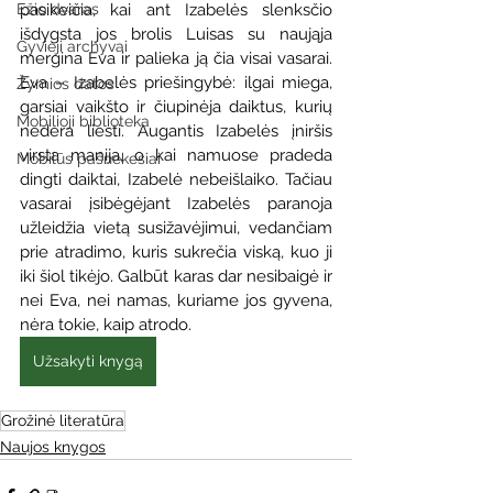
Ežio dvaras
pasikeičia, kai ant Izabelės slenksčio 
išdygsta jos brolis Luisas su naująja 
Gyvieji archyvai
mergina Eva ir palieka ją čia visai vasarai. 
Eva – Izabelės priešingybė: ilgai miega, 
Žymios datos
garsiai vaikšto ir čiupinėja daiktus, kurių 
Mobilioji biblioteka
nedera liesti. Augantis Izabelės įniršis 
virsta manija, o kai namuose pradeda 
Mobilūs pašnekesiai
dingti daiktai, Izabelė nebeišlaiko. Tačiau 
vasarai įsibėgėjant Izabelės paranoja 
užleidžia vietą susižavėjimui, vedančiam 
prie atradimo, kuris sukrečia viską, kuo ji 
iki šiol tikėjo. Galbūt karas dar nesibaigė ir 
nei Eva, nei namas, kuriame jos gyvena, 
nėra tokie, kaip atrodo.
Užsakyti knygą
Grožinė literatūra
Naujos knygos