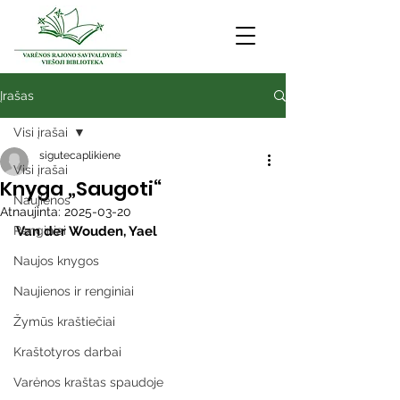
Įrašas
Visi įrašai
sigutecaplikiene
Visi įrašai
Knyga „Saugoti“
Naujienos
Atnaujinta:
2025-03-20
Renginiai
Van der Wouden, Yael
Naujos knygos
Naujienos ir renginiai
Žymūs kraštiečiai
Kraštotyros darbai
Varėnos kraštas spaudoje