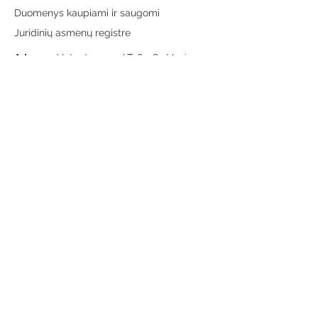
Duomenys kaupiami ir saugomi
Juridinių asmenų registre
Adresas:
Vytauto g. 19, LT-65189 Varėna
Telefonas:
+370 659 43303
El. paštas:
info@varenosvb.lt
Draugaukime
Informacija
Apie mus
Administracinė informacija
Teisinė informacija
Korupcijos prevencija
Atviri duomenys