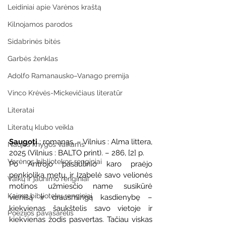
Leidiniai apie Varėnos kraštą
Kilnojamos parodos
Sidabrinės bitės
Garbės ženklas
Adolfo Ramanausko–Vanago premija
Vinco Krėvės-Mickevičiaus literatūr
Literatai
Literatų klubo veikla
Saugoti 
: romanas. – Vilnius : Alma littera, 
Naujos knygos vaikams
2025 (Vilnius : BALTO print). – 286, [2] p.
Varėnos bibliotekos renginiai
Po Antrojo pasaulinio karo praėjo 
penkiolika metų, ir Izabelė savo velionės 
Vaikų ir jaunimo renginiai
motinos užmiesčio name susikūrė 
Kaimo bibliotekų renginiai
vienišą ir drausmingą kasdienybę – 
kiekvienas šaukštelis savo vietoje ir 
Poezijos pavasarėlis
kiekvienas žodis pasvertas. Tačiau viskas 