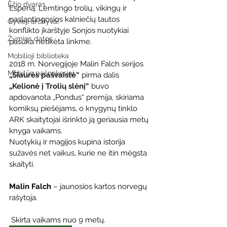
Ežio dvaras
Espeną. Lemtingo trolių, vikingų ir 
paslaptingosios kalniečių tautos 
Gyvieji archyvai
konflikto įkarštyje Sonjos nuotykiai 
Žymios datos
pasuka netikėta linkme.
Mobilioji biblioteka
2018 m. Norvegijoje Malin Falch serijos 
Mobilūs pašnekesiai
„Šiaurės pašvaistė“
 pirma dalis 
„Kelionė į Trolių slėnį“
 buvo 
apdovanota „Pondus“ premija, skiriama 
komiksų piešėjams, o knygynų tinklo 
ARK skaitytojai išrinkto ją geriausia metų 
knyga vaikams.
Nuotykių ir magijos kupina istorija 
sužavės net vaikus, kurie ne itin mėgsta 
skaityti.
Malin Falch
 – jaunosios kartos norvegų 
rašytoja. 
 Skirta vaikams nuo 9 metų.