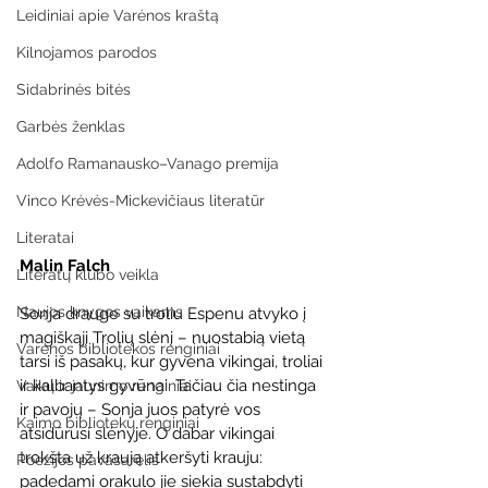
Leidiniai apie Varėnos kraštą
Kilnojamos parodos
Sidabrinės bitės
Garbės ženklas
Adolfo Ramanausko–Vanago premija
Vinco Krėvės-Mickevičiaus literatūr
Literatai
Malin Falch
Literatų klubo veikla
Naujos knygos vaikams
Sonja drauge su troliu Espenu atvyko į 
magiškąjį Trolių slėnį – nuostabią vietą 
Varėnos bibliotekos renginiai
tarsi iš pasakų, kur gyvena vikingai, troliai 
ir kalbantys gyvūnai. Tačiau čia nestinga 
Vaikų ir jaunimo renginiai
ir pavojų – Sonja juos patyrė vos 
Kaimo bibliotekų renginiai
atsidūrusi slėnyje. O dabar vikingai 
trokšta už kraują atkeršyti krauju: 
Poezijos pavasarėlis
padedami orakulo jie siekia sustabdyti 