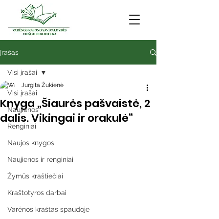
Įrašas
Visi įrašai
Jurgita Žukienė
Visi įrašai
Knyga „Šiaurės pašvaistė, 2
Naujienos
dalis. Vikingai ir orakulė“
Renginiai
Naujos knygos
Naujienos ir renginiai
Žymūs kraštiečiai
Kraštotyros darbai
Varėnos kraštas spaudoje