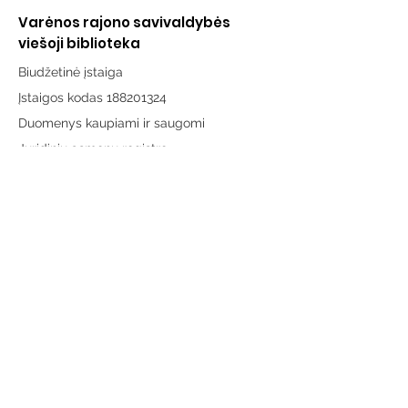
Varėnos rajono savivaldybės
viešoji biblioteka
Biudžetinė įstaiga
Įstaigos kodas 188201324
Duomenys kaupiami ir saugomi
Juridinių asmenų registre
Adresas:
Vytauto g. 19, LT-65189 Varėna
Telefonas:
+370 659 43303
El. paštas:
info@varenosvb.lt
Draugaukime
Informacija
Apie mus