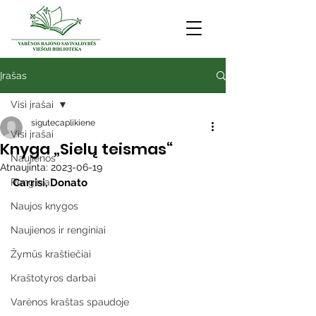
Įrašas
Visi įrašai
sigutecaplikiene
Visi įrašai
Knyga „Sielų teismas“
Naujienos
Atnaujinta:
2023-06-19
Renginiai
Carrisi, Donato
Naujos knygos
Naujienos ir renginiai
Žymūs kraštiečiai
Kraštotyros darbai
Varėnos kraštas spaudoje