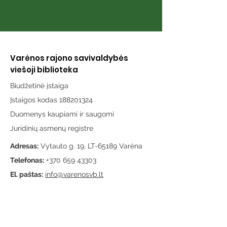
Varėnos rajono savivaldybės
viešoji biblioteka
Biudžetinė įstaiga
Įstaigos kodas 188201324
Duomenys kaupiami ir saugomi
Juridinių asmenų registre
Adresas:
Vytauto g. 19, LT-65189 Varėna
Telefonas:
+370 659 43303
El. paštas:
info@varenosvb.lt
Draugaukime