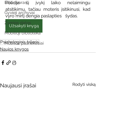
Ežio dvaras
Policija šį įvykį laiko nelaimingu   
atsitikimu, tačiau moteris įsitikinusi, kad 
Gyvieji archyvai
vyro mirtį dengia paslapties   šydas.
Žymios datos
Užsakyti knygą
Mobilioji biblioteka
Psichologinis trileris
Mobilūs pašnekesiai
Naujos knygos
Rodyti viską
Naujausi įrašai