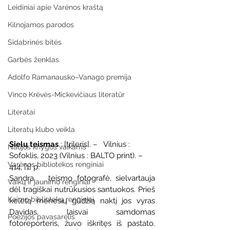
Leidiniai apie Varėnos kraštą
Kilnojamos parodos
Sidabrinės bitės
Garbės ženklas
Adolfo Ramanausko–Vanago premija
Vinco Krėvės-Mickevičiaus literatūr
Literatai
Literatų klubo veikla
Sielų teismas
 : [trileris]. –   Vilnius : 
Naujos knygos vaikams
Sofoklis, 2023 (Vilnius : BALTO print). – 
Varėnos bibliotekos renginiai
414, [1] p.
Sandra,   teismo fotografė, sielvartauja 
Vaikų ir jaunimo renginiai
dėl tragiškai nutrūkusios santuokos. Prieš   
Kaimo bibliotekų renginiai
keletą mėnesių gūdžią naktį jos vyras 
Davidas, laisvai samdomas   
Poezijos pavasarėlis
fotoreporteris, žuvo iškritęs iš pastato. 