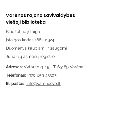
Varėnos rajono savivaldybės
viešoji biblioteka
Biudžetinė įstaiga
Įstaigos kodas 188201324
Duomenys kaupiami ir saugomi
Juridinių asmenų registre
Adresas:
Vytauto g. 19, LT-65189 Varėna
Telefonas:
+370 659 43303
El. paštas:
info@varenosvb.lt
Draugaukime
Informacija