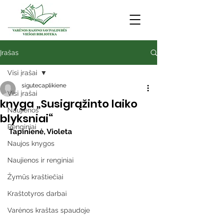
Įrašas
Visi įrašai
sigutecaplikiene
Visi įrašai
knyga „Susigrąžinto laiko
Naujienos
blyksniai“
Renginiai
Tapinienė, Violeta
Naujos knygos
Naujienos ir renginiai
Žymūs kraštiečiai
Kraštotyros darbai
Varėnos kraštas spaudoje