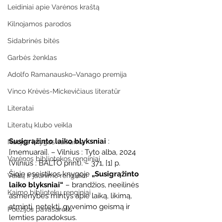
Leidiniai apie Varėnos kraštą
Kilnojamos parodos
Sidabrinės bitės
Garbės ženklas
Adolfo Ramanausko–Vanago premija
Vinco Krėvės-Mickevičiaus literatūr
Literatai
Literatų klubo veikla
Susigrąžinto laiko blyksniai
 : 
Naujos knygos vaikams
[memuarai]. – Vilnius : Tyto alba, 2024 
Varėnos bibliotekos renginiai
(Vilnius : BALTO print). – 371, [1] p.
Šioje eseistikos knygoje 
„Susigrąžinto 
Vaikų ir jaunimo renginiai
laiko blyksniai“
 – brandžios, neeilinės 
Kaimo bibliotekų renginiai
asmenybės mintys apie laiką, likimą, 
atmintį, netektį, gyvenimo geismą ir 
Poezijos pavasarėlis
lemties paradoksus.