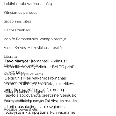
Leidiniai apie Varėnos kraštą
Kilnojamos parodos
Sidabrinės bitės
Garbės ženklas
Adolfo Ramanausko–Vanago premija
Vinco Krėvės-Mickevičiaus literatūr
Literatai
Tavo Margot
 : [romanas]. – Vilnius : 
Literatų klubo veikla
Alma littera, 2023 (Vilnius : BALTO print). 
– 397, [2] p.
Naujos knygos vaikams
Debiutinis Meri Valkamos romanas, 
Varėnos bibliotekos renginiai
kaipmat sulaukęs ir skaitytojų, ir kritikos 
pripažinimo. 2021 m. už šį romaną 
Vaikų ir jaunimo renginiai
rašytoja apdovanota prestižine Geriausio 
Kaimo bibliotekų renginiai
metų debiuto premija. Tai didelės meilės 
istorija, pasakojimas apie svajones, 
Poezijos pavasarėlis
išdavystę ir klampų liūną, kurį vadiname 