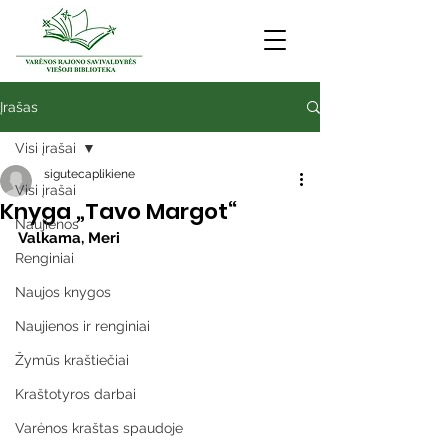
Įrašas
Visi įrašai
sigutecaplikiene
Visi įrašai
Knyga „Tavo Margot“
Naujienos
Valkama, Meri
Renginiai
Naujos knygos
Naujienos ir renginiai
Žymūs kraštiečiai
Kraštotyros darbai
Varėnos kraštas spaudoje