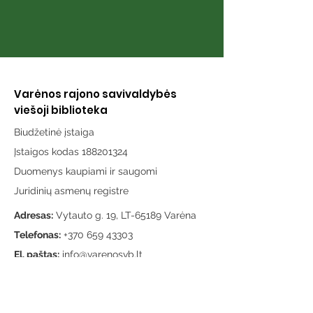
Varėnos rajono savivaldybės
viešoji biblioteka
Biudžetinė įstaiga
Įstaigos kodas 188201324
Duomenys kaupiami ir saugomi
Juridinių asmenų registre
Adresas:
Vytauto g. 19, LT-65189 Varėna
Telefonas:
+370 659 43303
El. paštas:
info@varenosvb.lt
Draugaukime