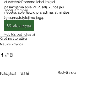
atmintimi. Romane labai įtaigiai 
Ežio dvaras
pasakojama apie VDR, šalį, kurios jau 
Gyvieji archyvai
nebėra, apie iliuzijų praradimą, atminties 
trapumą ir tylėjimo jėgą.
Žymios datos
Užsakyti knygą
Mobilioji biblioteka
Mobilūs pašnekesiai
Grožinė literatūra
Naujos knygos
Rodyti viską
Naujausi įrašai