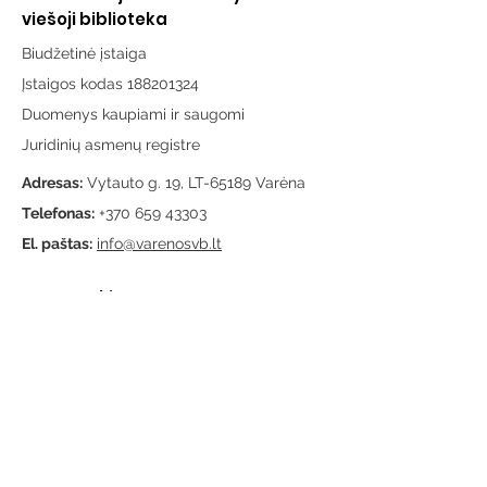
viešoji biblioteka
Biudžetinė įstaiga
Įstaigos kodas 188201324
Duomenys kaupiami ir saugomi
Juridinių asmenų registre
Adresas:
Vytauto g. 19, LT-65189 Varėna
Telefonas:
+370 659 43303
El. paštas:
info@varenosvb.lt
Draugaukime
Informacija
Apie mus
Administracinė informacija