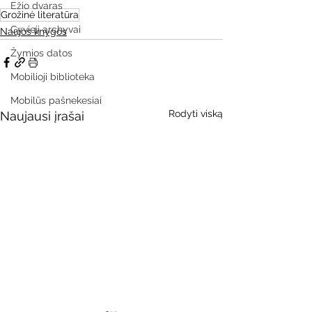
Ežio dvaras
Grožinė literatūra
Gyvieji archyvai
Naujos knygos
Žymios datos
Mobilioji biblioteka
Mobilūs pašnekesiai
Rodyti viską
Naujausi įrašai