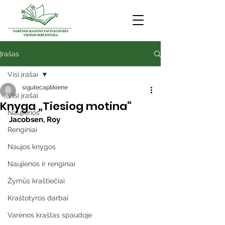
Įrašas
Visi įrašai
sigutecaplikiene
Visi įrašai
Knyga „Tiesiog motina“
Naujienos
Jacobsen, Roy
Renginiai
Naujos knygos
Naujienos ir renginiai
Žymūs kraštiečiai
Kraštotyros darbai
Varėnos kraštas spaudoje