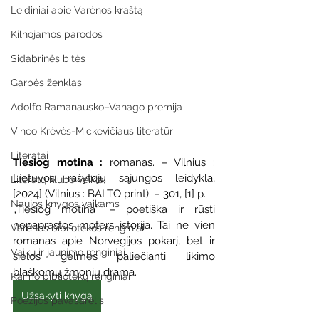
Leidiniai apie Varėnos kraštą
Kilnojamos parodos
Sidabrinės bitės
Garbės ženklas
Adolfo Ramanausko–Vanago premija
Vinco Krėvės-Mickevičiaus literatūr
Literatai
Tiesiog motina : 
romanas. – Vilnius : 
Lietuvos rašytojų sąjungos leidykla, 
Literatų klubo veikla
[2024] (Vilnius : BALTO print). – 301, [1] p.
Naujos knygos vaikams
„Tiesiog motina“ – poetiška ir rūsti 
nepaprastos moters istorija. Tai ne vien 
Varėnos bibliotekos renginiai
romanas apie Norvegijos pokarį, bet ir 
Vaikų ir jaunimo renginiai
sielos gelmes paliečianti likimo 
blaškomų žmonių drama.
Kaimo bibliotekų renginiai
Užsakyti knygą
Poezijos pavasarėlis