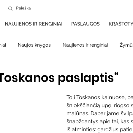
NAUJIENOS IR RENGINIAI
PASLAUGOS
KRAŠTOT
iai
Naujos knygos
Naujienos ir renginiai
Žymūs
s kraštas spaudoje
Leidiniai apie Varėnos kraštą
Ki
Toskanos paslaptis“
enklas
Adolfo Ramanausko–Vanago premija
Toli Toskanos kalnuose, pa
šniokščiančią upę, riogso 
malūnas. Dabar jame švilpa
ratūr
Literatai
Literatų klubo veikla
Naujos kny
šnabždantys apie tai, kas s
iš atminties: gardžius pati