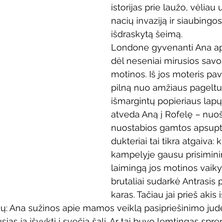
istorijas prie laužo, vėliau
Vaikų ir jaunimo renginiai
Kaimo bibliotekų renginiai
nacių invaziją ir siaubingo
išdraskytą šeimą.
Londone gyvenanti Ana ap
 dvaras
Gyvieji archyvai
Žymios datos
Mobilioji
dėl neseniai mirusios savo 
motinos. Iš jos moteris pav
pilną nuo amžiaus pageltu
išmargintų popieriaus lapų.
atveda Aną į Rofelę – nuoš
nuostabios gamtos apsupty
dukteriai tai tikra atgaiva:
kampelyje gausu prisimini
laimingą jos motinos vaikys
brutaliai sudarkė Antrasis 
karas. Tačiau jai prieš akis 
: Ana sužinos apie mamos veiklą pasipriešinimo judė
usias ją išvykti į svečią šalį. Ar tai buvo lemtingas sp