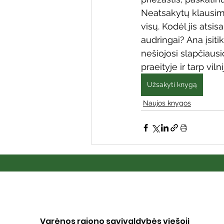
Neatsakytų klausimų
visų. Kodėl jis atsi
audringai? Ana įsiti
nešiojosi slapčiausi
praeityje ir tarp vi
Užsakyti knygą
Naujos knygos
Varėnos rajono savivaldybės viešoji