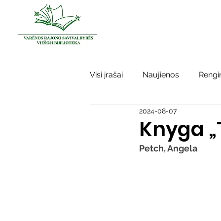
Visi įrašai
Naujienos
Rengin
2024-08-07
Kraštotyros darbai
Varėno
Knyga „
Petch, Angela
Sidabrinės bitės
Garbės ž
Vinco Krėvės-Mickevičiaus lite