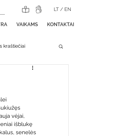
LT
/
EN
YRA
VAIKAMS
KONTAKTAI
 kraštiečiai
lnojamos parodos
lei 
sukiužęs 
uja vėjai, 
gos vaikams
eniai išblukę 
ekalus, senelės 