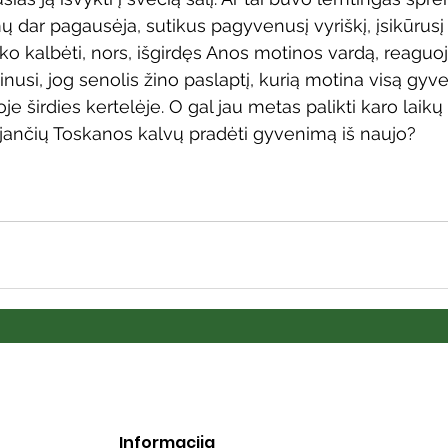
 dar pagausėja, sutikus pagyvenusį vyriškį, įsikūrusį 
sako kalbėti, nors, išgirdęs Anos motinos vardą, reaguoja
kinusi, jog senolis žino paslaptį, kurią motina visą gyv
oje širdies kertelėje. O gal jau metas palikti karo lai
lnijančių Toskanos kalvų pradėti gyvenimą iš naujo?
Informacija