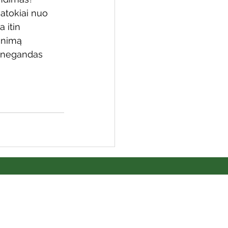
atokiai nuo 
 itin 
enimą 
kų negandas 