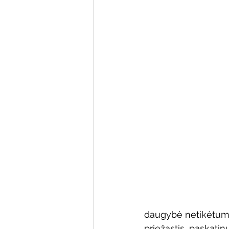
Varėnos bibliotekos renginiai
Poezijos pavasarėlis
Ežio
Mobilūs pašnekesiai
daugybė netikėtumų
priežastis, paskatin