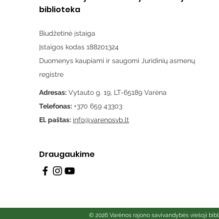
biblioteka
Biudžetinė įstaiga
Įstaigos kodas 188201324
Duomenys kaupiami ir saugomi Juridinių asmenų
registre
Adresas:
Vytauto g. 19, LT-65189 Varėna
Telefonas:
+370 659 43303
El. paštas:
info@varenosvb.lt
Draugaukime
© 2026 Varėnos rajono savivandybės viešoji bibl