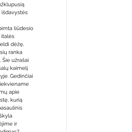
 užklupusią 
s išdavystės 
imta liūdesio 
 biblioteka
italės 
eldi dėžę, 
sių ranka 
 Šie užrašai 
alų kaimelį 
je. Gedinčiai 
 kiekviename 
mų apie 
tę, kurią 
pasaulinis 
iškyla 
jime ir 
rendimas?