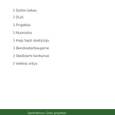
Darbo laikas
DUK
Projektai
Nuorodos
Kaip tapti skaitytoju
Bendradarbiaujame
Skelbiami konkursai
Veiklos sritys
Sprendimas: Gilės projektai