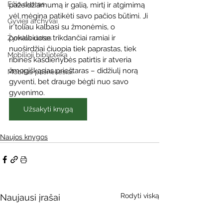
Ežio dvaras
pažeidžiamumą ir galią, mirtį ir atgimimą 
vėl mėgina patikėti savo pačios būtimi. Ji 
Gyvieji archyvai
ir toliau kalbasi su žmonėmis, o 
pokalbiuose trikdančiai ramiai ir 
Žymios datos
nuoširdžiai čiuopia tiek paprastas, tiek 
Mobilioji biblioteka
ribines kasdienybės patirtis ir atveria 
žmogiškąsias prieštaras – didžiulį norą 
Mobilūs pašnekesiai
gyventi, bet drauge bėgti nuo savo 
gyvenimo.
Užsakyti knygą
Naujos knygos
Rodyti viską
Naujausi įrašai