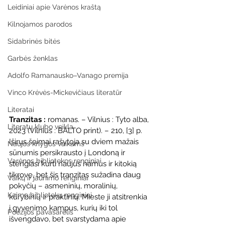
Leidiniai apie Varėnos kraštą
Kilnojamos parodos
Sidabrinės bitės
Garbės ženklas
Adolfo Ramanausko–Vanago premija
Vinco Krėvės-Mickevičiaus literatūr
Literatai
Tranzitas : 
romanas. – Vilnius : Tyto alba, 
Literatų klubo veikla
2023 (Vilnius : BALTO print). – 210, [3] p.
Iširus šeimai rašytoja su dviem mažais 
Naujos knygos vaikams
sūnumis persikrausto į Londoną ir 
Varėnos bibliotekos renginiai
stengiasi kurti naujus namus ir kitokią 
tikrovę, bet šis tranzitas sužadina daug 
Vaikų ir jaunimo renginiai
pokyčių – asmeninių, moralinių, 
Kaimo bibliotekų renginiai
kūrybinių ir praktinių. Mieste ji atsitrenkia 
į gyvenimo kampus, kurių iki tol 
Poezijos pavasarėlis
išvengdavo, bet svarstydama apie 