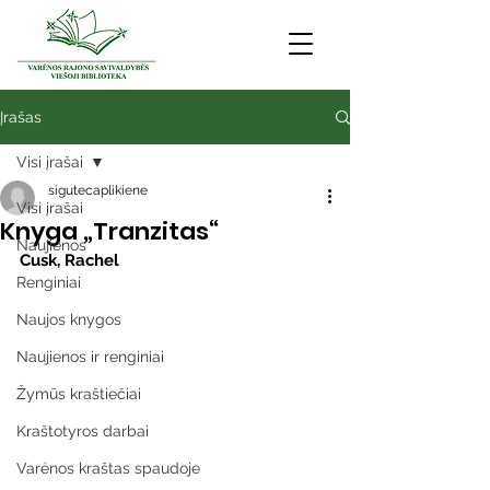
Įrašas
Visi įrašai
sigutecaplikiene
Visi įrašai
Knyga „Tranzitas“
Naujienos
Cusk, Rachel
Renginiai
Naujos knygos
Naujienos ir renginiai
Žymūs kraštiečiai
Kraštotyros darbai
Varėnos kraštas spaudoje