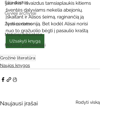
Ežio dvaras
jaunikis? Išvaizdus tamsiaplaukis kitiems 
šventės dalyviams nekelia abejonių. 
Gyvieji archyvai
Įskaitant ir Alisos šeimą, raginančią ją 
tęsti ceremoniją. Bet kodėl Alisai norisi 
Žymios datos
nuo to gražuolio bėgti į pasaulio kraštą
Mobilioji biblioteka
Užsakyti knygą
Mobilūs pašnekesiai
Grožinė literatūra
Naujos knygos
Rodyti viską
Naujausi įrašai