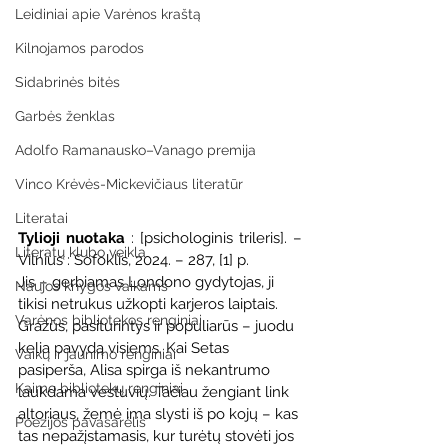
Leidiniai apie Varėnos kraštą
Kilnojamos parodos
Sidabrinės bitės
Garbės ženklas
Adolfo Ramanausko–Vanago premija
Vinco Krėvės-Mickevičiaus literatūr
Literatai
Tylioji nuotaka
 : [psichologinis trileris]. – 
Literatų klubo veikla
Vilnius : Sofoklis, 2024. – 287, [1] p.
Jis – gerbiamas Londono gydytojas, ji 
Naujos knygos vaikams
tikisi netrukus užkopti karjeros laiptais. 
Varėnos bibliotekos renginiai
Gražūs, pasiturintys ir populiarūs – juodu 
kelia pavydą visiems. Kai Setas 
Vaikų ir jaunimo renginiai
pasiperša, Alisa spirga iš nekantrumo 
Kaimo bibliotekų renginiai
laukdama vestuvių. Tačiau žengiant link 
altoriaus, žemė ima slysti iš po kojų – kas 
Poezijos pavasarėlis
tas nepažįstamasis, kur turėtų stovėti jos 