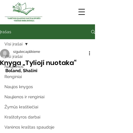
Įrašas
Visi įrašai
sigutecaplikiene
Visi įrašai
Knyga „Tylioji nuotaka“
Naujienos
Boland, Shalini
Renginiai
Naujos knygos
Naujienos ir renginiai
Žymūs kraštiečiai
Kraštotyros darbai
Varėnos kraštas spaudoje