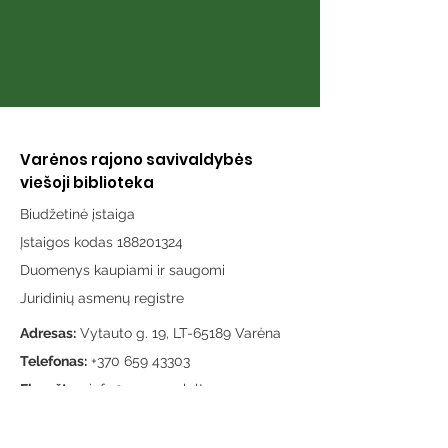
Varėnos rajono savivaldybės
viešoji biblioteka
Biudžetinė įstaiga
Įstaigos kodas 188201324
Duomenys kaupiami ir saugomi
Juridinių asmenų registre
Adresas:
Vytauto g. 19, LT-65189 Varėna
Telefonas:
+370 659 43303
El. paštas:
info@varenosvb.lt
Draugaukime