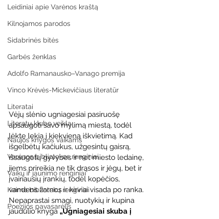
Leidiniai apie Varėnos kraštą
Kilnojamos parodos
Sidabrinės bitės
Garbės ženklas
Adolfo Ramanausko–Vanago premija
Vinco Krėvės-Mickevičiaus literatūr
Literatai
Vėjų slėnio ugniagesiai pasiruošę 
Literatų klubo veikla
apsaugoti savo mylimą miestą, todėl 
lėkte lekia į kiekvieną iškvietimą. Kad 
Naujos knygos vaikams
išgelbėtų kačiukus, užgesintų gaisrą, 
Varėnos bibliotekos renginiai
išsaugotų gyvybes ir net miesto ledainę, 
jiems prireikia ne tik drąsos ir jėgų, bet ir 
Vaikų ir jaunimo renginiai
įvairiausių įrankių, todėl kopėčios, 
vandens žarnos ir kirviai visada po ranka.
Kaimo bibliotekų renginiai
Nepaprastai smagi, nuotykių ir kupina 
Poezijos pavasarėlis
jaudulio knyga 
„Ugniagesiai skuba į 