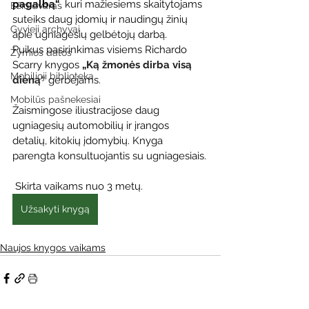
pagalbą“
, kuri mažiesiems skaitytojams 
Ežio dvaras
suteiks daug įdomių ir naudingų žinių 
Gyvieji archyvai
apie ugniagesių gelbėtojų darbą.
Puikus pasirinkimas visiems Richardo 
Žymios datos
Scarry knygos
 „Ką žmonės dirba visą 
Mobilioji biblioteka
dieną“ 
gerbėjams.
Mobilūs pašnekesiai
Žaismingose iliustracijose daug 
ugniagesių automobilių ir įrangos 
detalių, kitokių įdomybių. Knyga 
parengta konsultuojantis su ugniagesiais.
 Skirta vaikams nuo 3 metų.
Užsakyti knygą
Naujos knygos vaikams