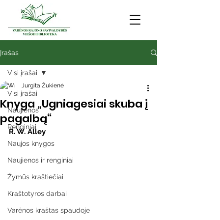
Įrašas
Visi įrašai
Jurgita Žukienė
Visi įrašai
Knyga „Ugniagesiai skuba į
Naujienos
pagalbą“
Renginiai
R. W. Alley
Naujos knygos
Naujienos ir renginiai
Žymūs kraštiečiai
Kraštotyros darbai
Varėnos kraštas spaudoje