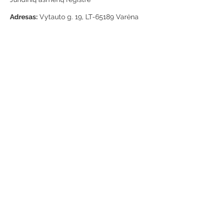
Adresas:
Vytauto g. 19, LT-65189 Varėna
Telefonas:
+370 659 43303
El. paštas:
info@varenosvb.lt
Draugaukime
Informacija
Apie mus
Administracinė informacija
Teisinė informacija
Korupcijos prevencija
Atviri duomenys
Konsultavimasis su visuomene