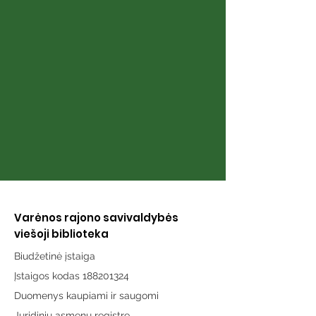
Knyga „Berniukas ir
Knyga „Istorij
senolis“
uodegą: trum
istorijos apie 
žmogaus ir šu
draugystę Lie
Varėnos rajono savivaldybės
viešoji biblioteka
Biudžetinė įstaiga
Įstaigos kodas 188201324
Duomenys kaupiami ir saugomi
Juridinių asmenų registre