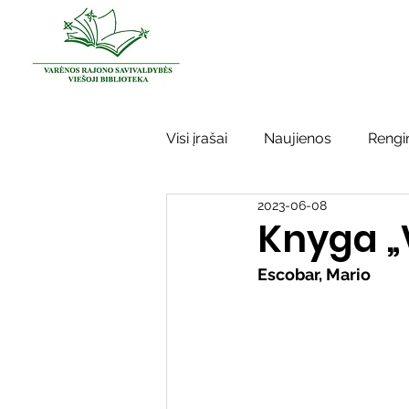
Visi įrašai
Naujienos
Rengin
2023-06-08
Kraštotyros darbai
Varėno
Knyga „V
Escobar, Mario
Sidabrinės bitės
Garbės ž
Vinco Krėvės-Mickevičiaus lite