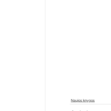
Varėnos bibliotekos renginiai
Poezijos pavasarėlis
Ežio
Mobilūs pašnekesiai
Naujos knygos