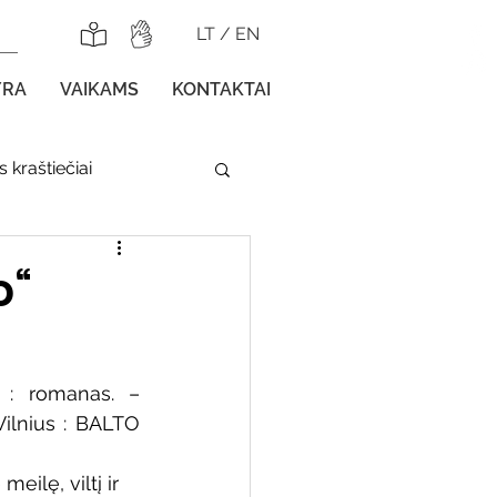
LT
/
EN
YRA
VAIKAMS
KONTAKTAI
 kraštiečiai
lnojamos parodos
o“
 : romanas. – 
Vilnius : BALTO 
gos vaikams
eilę, viltį ir 