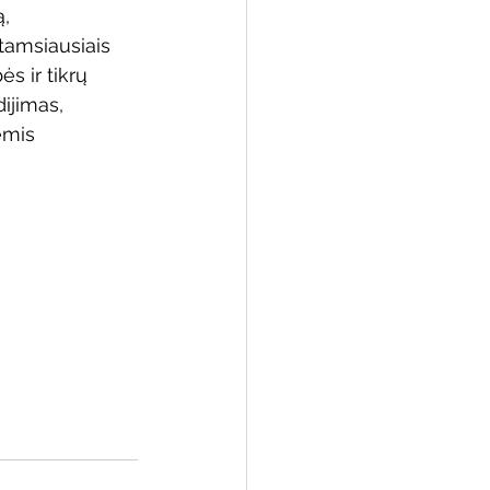
, 
tamsiausiais 
ės ir tikrų 
dijimas, 
 biblioteka
ėmis