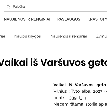
NAUJIENOS IR RENGINIAI
PASLAUGOS
KRAŠTOT
iai
Naujos knygos
Naujienos ir renginiai
Žymūs
s kraštas spaudoje
Leidiniai apie Varėnos kraštą
Ki
aikai iš Varšuvos get
enklas
Adolfo Ramanausko–Vanago premija
Vaikai iš Varšuvos geto
Vilnius : Tyto alba, 2023 (
ratūr
Literatai
Literatų klubo veikla
Naujos kny
print). – 339, [3] p.
Nepamirštama istorija apie m