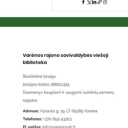
Varėnos rajono savivaldybės viešoji
biblioteka
Biudžetinė įstaiga
Įstaigos kodas 188201324
Duomenys kaupiami ir saugomi Juridinių asmenų
registre
Adresas:
Vytauto g. 19, LT-65189 Varėna
Telefonas:
+370 659 43303
El. paštas:
info@varenosvb.lt