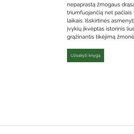
nepaprastą žmogaus drąsą
Vaikų ir jaunimo renginiai
Kaimo bibliotekų renginiai
triumfuojančią net pačiais 
laikais. Išskirtinės asmenyb
įvykių įkvėptas istorinis liu
 dvaras
Gyvieji archyvai
Žymios datos
Mobilioji
grąžinantis tikėjimą žmon
Užsakyti knygą