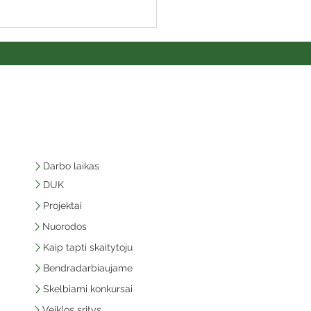
Darbo laikas
DUK
Projektai
Nuorodos
Kaip tapti skaitytoju
Bendradarbiaujame
Skelbiami konkursai
Veiklos sritys