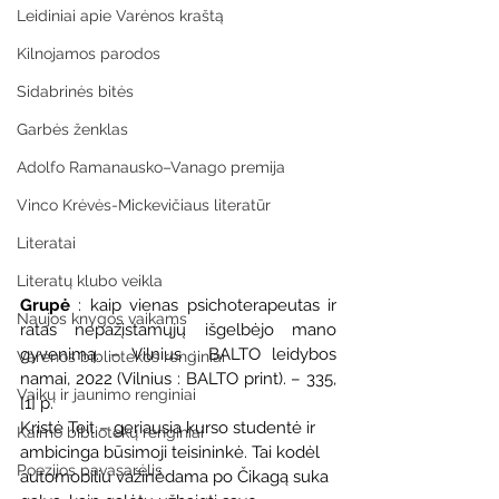
Leidiniai apie Varėnos kraštą
Kilnojamos parodos
Sidabrinės bitės
Garbės ženklas
Adolfo Ramanausko–Vanago premija
Vinco Krėvės-Mickevičiaus literatūr
Literatai
Literatų klubo veikla
Grupė 
: kaip vienas psichoterapeutas ir 
Naujos knygos vaikams
ratas nepažįstamųjų išgelbėjo mano 
gyvenimą. – Vilnius : BALTO leidybos 
Varėnos bibliotekos renginiai
namai, 2022 (Vilnius : BALTO print). – 335, 
Vaikų ir jaunimo renginiai
[1] p.
Kristė Teit – geriausia kurso studentė ir 
Kaimo bibliotekų renginiai
ambicinga būsimoji teisininkė. Tai kodėl 
Poezijos pavasarėlis
automobiliu važinėdama po Čikagą suka 