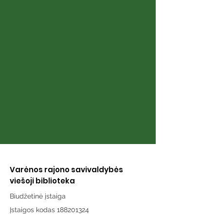
Kaip kalba siela
Naujųjų Valki
bibliotekoje
Varėnos rajono savivaldybės
viešoji biblioteka
Biudžetinė įstaiga
Įstaigos kodas 188201324