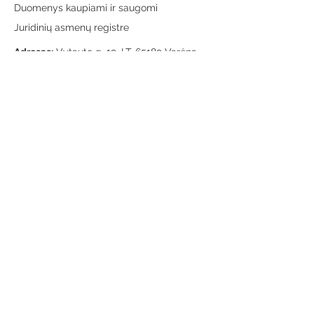
Duomenys kaupiami ir saugomi
Juridinių asmenų registre
Adresas:
Vytauto g. 19, LT-65189 Varėna
Telefonas:
+370 659 43303
El. paštas:
info@varenosvb.lt
Draugaukime
Informacija
Apie mus
Administracinė informacija
Teisinė informacija
Korupcijos prevencija
Atviri duomenys