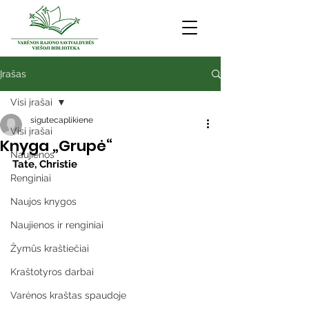
Įrašas
Visi įrašai
sigutecaplikiene
Visi įrašai
Knyga „Grupė“
Naujienos
Tate, Christie
Renginiai
Naujos knygos
Naujienos ir renginiai
Žymūs kraštiečiai
Kraštotyros darbai
Varėnos kraštas spaudoje