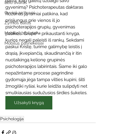
galvą, kaip galėtų užbaigti savo 
Ežio dvaras
gyvenimą? Psichoterapeutas daktaras 
Gyvieji archyvai
Rozenas ją ramiai patikina, kad 
prisijungus prie vienos iš jo 
Žymios datos
psichoterapijos grupių, gyvenimas 
Mobilioji biblioteka
pasikeis. Grupė"– prikaustanti knyga, 
kurios negali paleisti iš rankų. Sekdami 
Mobilūs pašnekesiai
paskui Kristę, turime galimybę leistis į 
drąsią, įkvepiančią, skaudinančią ir itin 
nuotaikingą kelionę grupinės 
psichoterapijos labirintais. Šiame iki galo 
nepažintame procese pagrindine 
gydomąja jėga tampa vilties kupini, šilti 
žmogiški ryšiai, kurie leidžia sulipdyti net 
smulkiausias sudužusios širdies šukeles.
Užsakyti knygą
Psichologija