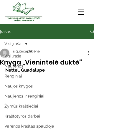
Įrašas
Visi įrašai
sigutecaplikiene
Visi įrašai
Knyga „Vienintelė duktė“
Naujienos
Nettel, Guadalupe
Renginiai
Naujos knygos
Naujienos ir renginiai
Žymūs kraštiečiai
Kraštotyros darbai
Varėnos kraštas spaudoje