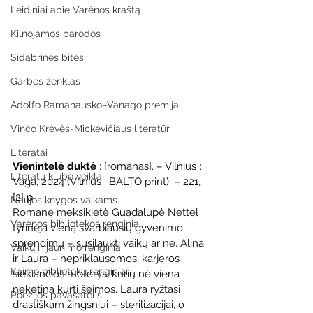
Leidiniai apie Varėnos kraštą
Kilnojamos parodos
Sidabrinės bitės
Garbės ženklas
Adolfo Ramanausko–Vanago premija
Vinco Krėvės-Mickevičiaus literatūr
Literatai
Vienintelė duktė
 : [romanas]. – Vilnius : 
Literatų klubo veikla
Vaga, 2024 (Vilnius : BALTO print). – 221, 
[2] p.
Naujos knygos vaikams
Romane meksikietė Guadalupė Nettel 
Varėnos bibliotekos renginiai
tyrinėja vieną svarbiausių gyvenimo 
sprendimų – susilaukti vaikų ar ne. Alina 
Vaikų ir jaunimo renginiai
ir Laura – nepriklausomos, karjeros 
Kaimo bibliotekų renginiai
siekiančios moterys, kurių nė viena 
neketina kurti šeimos. Laura ryžtasi 
Poezijos pavasarėlis
drastiškam žingsniui – sterilizacijai, o 