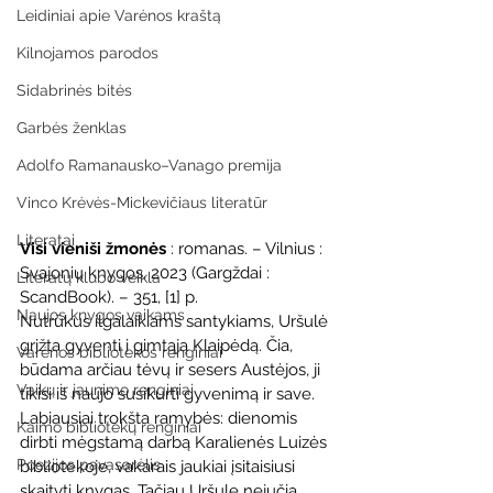
Leidiniai apie Varėnos kraštą
Kilnojamos parodos
Sidabrinės bitės
Garbės ženklas
Adolfo Ramanausko–Vanago premija
Vinco Krėvės-Mickevičiaus literatūr
Literatai
Visi vieniši žmonės
 : romanas. – Vilnius : 
Svajonių knygos, 2023 (Gargždai : 
Literatų klubo veikla
ScandBook). – 351, [1] p.
Naujos knygos vaikams
Nutrūkus ilgalaikiams santykiams, Uršulė 
grįžta gyventi į gimtąją Klaipėdą. Čia, 
Varėnos bibliotekos renginiai
būdama arčiau tėvų ir sesers Austėjos, ji 
Vaikų ir jaunimo renginiai
tikisi iš naujo susikurti gyvenimą ir save. 
Labiausiai trokšta ramybės: dienomis 
Kaimo bibliotekų renginiai
dirbti mėgstamą darbą Karalienės Luizės 
Poezijos pavasarėlis
bibliotekoje, vakarais jaukiai įsitaisiusi 
skaityti knygas. Tačiau Uršulę nejučia 