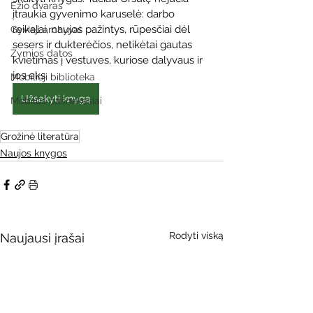
Ežio dvaras
įtraukia gyvenimo karuselė: darbo 
reikalai, naujos pažintys, rūpesčiai dėl 
Gyvieji archyvai
sesers ir dukterėčios, netikėtai gautas 
Žymios datos
kvietimas į vestuves, kuriose dalyvaus ir 
jos eks.
Mobilioji biblioteka
Užsakyti knygą
Mobilūs pašnekesiai
Grožinė literatūra
Naujos knygos
Rodyti viską
Naujausi įrašai