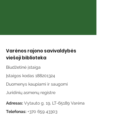
Varėnos rajono savivaldybės
viešoji biblioteka
Biudžetinė įstaiga
Įstaigos kodas 188201324
Duomenys kaupiami ir saugomi
Juridinių asmenų registre
Adresas:
Vytauto g. 19, LT-65189 Varėna
Telefonas:
+370 659 43303
El. paštas:
info@varenosvb.lt
Draugaukime