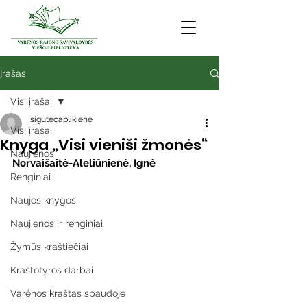
Įrašas
Visi įrašai
sigutecaplikiene
Visi įrašai
Knyga „Visi vieniši žmonės“
Naujienos
Norvaišaitė-Aleliūnienė, Ignė
Renginiai
Naujos knygos
Naujienos ir renginiai
Žymūs kraštiečiai
Kraštotyros darbai
Varėnos kraštas spaudoje