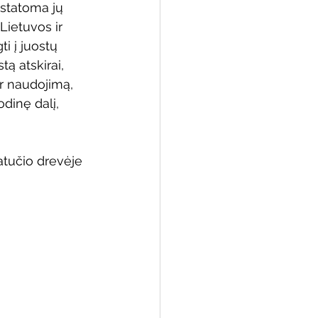
ristatoma jų 
Lietuvos ir 
i į juostų 
tą atskirai, 
 biblioteka
ir naudojimą, 
dinę dalį, 
atučio drevėje 