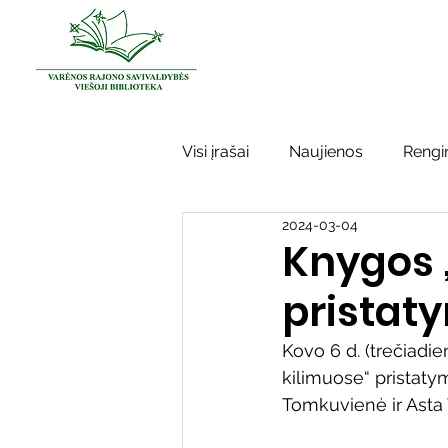
Visi įrašai
Naujienos
Rengin
2024-03-04
Kraštotyros darbai
Varėno
Knygos 
pristat
Sidabrinės bitės
Garbės ž
Kovo 6 d. (trečiadie
kilimuose“ pristaty
Vinco Krėvės-Mickevičiaus lite
Tomkuvienė ir Asta 