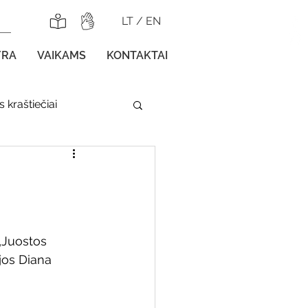
LT
/
EN
YRA
VAIKAMS
KONTAKTAI
 kraštiečiai
lnojamos parodos
„Juostos 
jos Diana 
gos vaikams