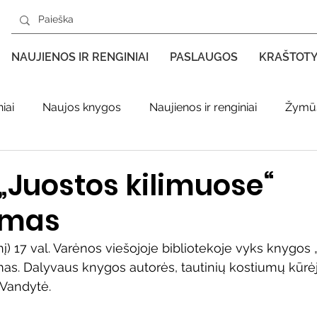
NAUJIENOS IR RENGINIAI
PASLAUGOS
KRAŠTOT
iai
Naujos knygos
Naujienos ir renginiai
Žymūs
s kraštas spaudoje
Leidiniai apie Varėnos kraštą
Ki
„Juostos kilimuose“
ymas
enklas
Adolfo Ramanausko–Vanago premija
nį) 17 val. Varėnos viešojoje bibliotekoje vyks knygos 
mas. Dalyvaus knygos autorės, tautinių kostiumų kūrė
ratūr
Literatai
Literatų klubo veikla
Naujos kny
Vandytė. 