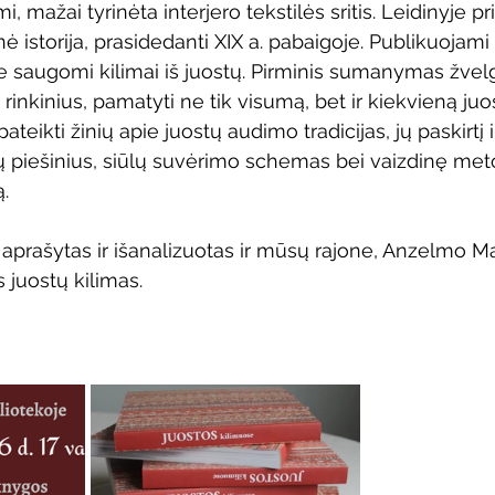
i, mažai tyrinėta interjero tekstilės sritis. Leidinyje p
Vaikų ir jaunimo renginiai
Kaimo bibliotekų renginiai
nė istorija, prasidedanti XIX a. pabaigoje. Publikuojami 
 saugomi kilimai iš juostų. Pirminis sumanymas žvelgt
 rinkinius, pamatyti ne tik visumą, bet ir kiekvieną juos
 dvaras
Gyvieji archyvai
Žymios datos
Mobilioji
ateikti žinių apie juostų audimo tradicijas, jų paskirtį 
tų piešinius, siūlų suvėrimo schemas bei vaizdinę meto
. 
, aprašytas ir išanalizuotas ir mūsų rajone, Anzelmo M
 juostų kilimas.