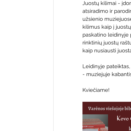
Juostų kilimai - įdom
Varėnos bibliotekos renginiai
atsiradimo ir parodi
užsienio muziejuose
kilimus kaip į juostų
Poezijos pavasarėlis
Ežio
paskatino leidinyje p
rinktinių juostų raš
kaip nusiausti juostą
Mobilūs pašnekesiai
Leidinyje pateiktas
- muziejuje kabantis
Kviečiame!