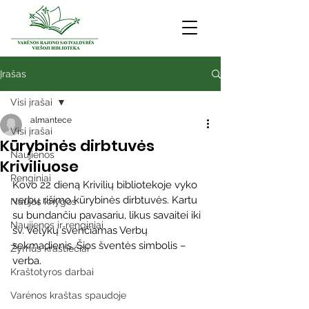
Įrašas
Visi įrašai
almantece
Visi įrašai
Kūrybinės dirbtuvės
Naujienos
Kriviliuose
Renginiai
Kovo 22 dieną Krivilių bibliotekoje vyko 
verbų rišimo kūrybinės dirbtuvės. Kartu 
Naujos knygos
su bundančiu pavasariu, likus savaitei iki 
Naujienos ir renginiai
šv. Velykų švenčiamas Verbų 
sekmadienis. Šios šventės simbolis – 
Žymūs kraštiečiai
verba.
Kraštotyros darbai
Varėnos kraštas spaudoje