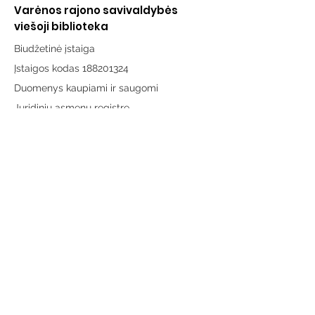
Varėnos rajono savivaldybės
viešoji biblioteka
Biudžetinė įstaiga
Įstaigos kodas 188201324
Duomenys kaupiami ir saugomi
Juridinių asmenų registre
Adresas:
Vytauto g. 19, LT-65189 Varėna
Telefonas:
+370 659 43303
El. paštas:
info@varenosvb.lt
Draugaukime
Informacija
Apie mus