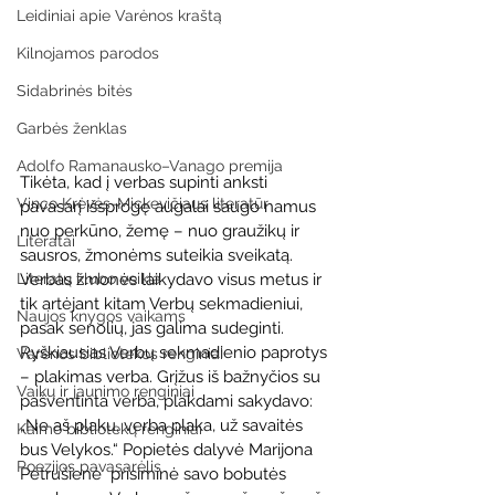
Leidiniai apie Varėnos kraštą
Kilnojamos parodos
Sidabrinės bitės
Garbės ženklas
Adolfo Ramanausko–Vanago premija
Tikėta, kad į verbas supinti anksti 
Vinco Krėvės-Mickevičiaus literatūr
pavasarį išsprogę augalai saugo namus 
nuo perkūno, žemę – nuo graužikų ir 
Literatai
sausros, žmonėms suteikia sveikatą. 
Literatų klubo veikla
Verbas žmonės laikydavo visus metus ir 
tik artėjant kitam Verbų sekmadieniui, 
Naujos knygos vaikams
pasak senolių, jas galima sudeginti. 
Ryškiausias Verbų sekmadienio paprotys 
Varėnos bibliotekos renginiai
– plakimas verba. Grįžus iš bažnyčios su 
Vaikų ir jaunimo renginiai
pašventinta verba, plakdami sakydavo: 
„Ne aš plaku, verba plaka, už savaitės 
Kaimo bibliotekų renginiai
bus Velykos.“ Popietės dalyvė Marijona 
Poezijos pavasarėlis
Petrušienė  prisiminė savo bobutės 