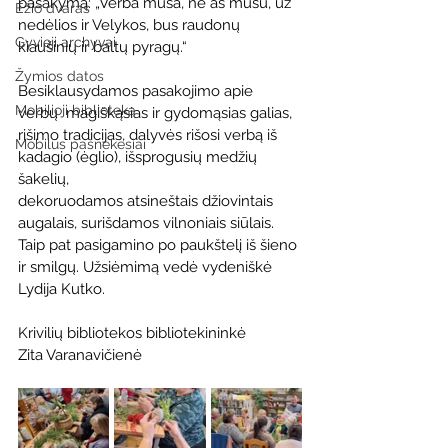
pasakymą: „Verba muša, ne aš mušu, už 
Ežio dvaras
nedėlios ir Velykos, bus raudonų 
Gyvieji archyvai
kiaušinių ir baltų pyragų.“
Žymios datos
Besiklausydamos pasakojimo apie 
Mobilioji biblioteka
verbų  magiškąsias ir gydomąsias galias, 
rišimo tradicijas, dalyvės rišosi verbą iš 
Mobilūs pašnekesiai
kadagio (ėglio), išsprogusių medžių 
šakelių, 
dekoruodamos atsineštais džiovintais 
augalais, surišdamos vilnoniais siūlais. 
Taip pat pasigamino po paukštelį iš šieno 
ir smilgų. Užsiėmimą vedė vydeniškė 
Lydija Kutko. 
Krivilių bibliotekos bibliotekininkė 
Zita Varanavičienė