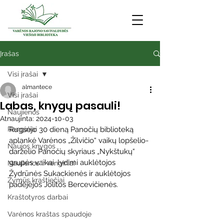
Įrašas
Visi įrašai
almantece
Visi įrašai
Labas, knygų pasauli!
Naujienos
Atnaujinta:
2024-10-03
Renginiai
Rugsėjo 30 dieną Panočių biblioteką 
aplankė Varėnos „Žilvičio“ vaikų lopšelio-
Naujos knygos
darželio Panočių skyriaus „Nykštukų“ 
grupės vaikai, lydimi auklėtojos 
Naujienos ir renginiai
Žydrūnės Sukackienės ir auklėtojos 
Žymūs kraštiečiai
padėjėjos Jolitos Bercevičienės.
Kraštotyros darbai
Varėnos kraštas spaudoje