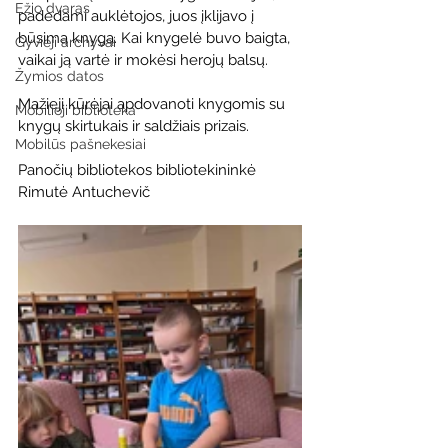
Ežio dvaras
padedami auklėtojos, juos įklijavo į 
būsimą knygą. Kai knygelė buvo baigta, 
Gyvieji archyvai
vaikai ją vartė ir mokėsi herojų balsų.
Žymios datos
Mažieji kūrėjai apdovanoti knygomis su 
Mobilioji biblioteka
knygų skirtukais ir saldžiais prizais.
Mobilūs pašnekesiai
Panočių bibliotekos bibliotekininkė 
Rimutė Antuchevič