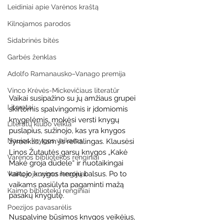
Leidiniai apie Varėnos kraštą
Kilnojamos parodos
Sidabrinės bitės
Garbės ženklas
Adolfo Ramanausko–Vanago premija
Vinco Krėvės-Mickevičiaus literatūr
Vaikai susipažino su jų amžiaus grupei 
Literatai
skirtomis spalvingomis ir įdomiomis 
knygelėmis, mokėsi versti knygų 
Literatų klubo veikla
puslapius, sužinojo, kas yra knygos 
Naujos knygos vaikams
žymeklis, kam jis reikalingas. Klausėsi 
Linos Žutautės garsų knygos „Kakė 
Varėnos bibliotekos renginiai
Makė groja dūdele“ ir nuotaikingai 
kartojo knygos herojų balsus. Po to 
Vaikų ir jaunimo renginiai
vaikams pasiūlyta pagaminti mažą 
Kaimo bibliotekų renginiai
pasakų knygutę. 
Poezijos pavasarėlis
Nuspalvinę būsimos knygos veikėjus, 