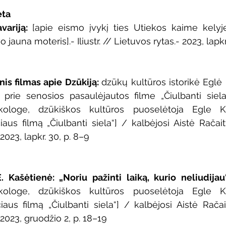
eta
variją: 
[apie eismo įvykį ties Utiekos kaime kelyj
 jauna moteris].- Iliustr. // Lietuvos rytas.- 2023, lapkr.
is filmas apie Dzūkiją: 
dzūkų kultūros istorikė Eglė 
prie senosios pasaulėjautos filme „Čiulbanti siela]
ikologe, dzūkiškos kultūros puoselėtoja Egle K
s filmą „Čiulbanti siela“] / kalbėjosi Aistė Račaitytė
2023, lapkr. 30, p. 8–9
. Kašėtienė: „Noriu pažinti laiką, kurio neliudijau
ikologe, dzūkiškos kultūros puoselėtoja Egle K
us filmą „Čiulbanti siela“] / kalbėjosi Aistė Račaityt
2023, gruodžio 2, p. 18–19