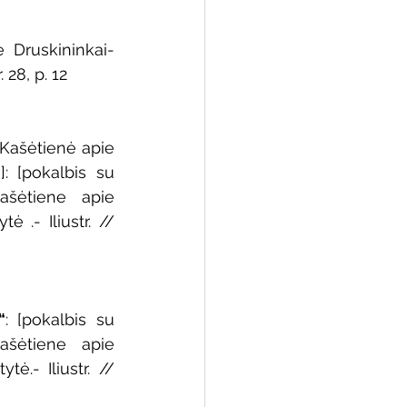
e Druskininkai-
 28, p. 12
Kašėtienė apie 
: [pokalbis su 
ašėtiene apie 
 .- Iliustr. // 
“
: [pokalbis su 
ašėtiene apie 
ė.- Iliustr. // 