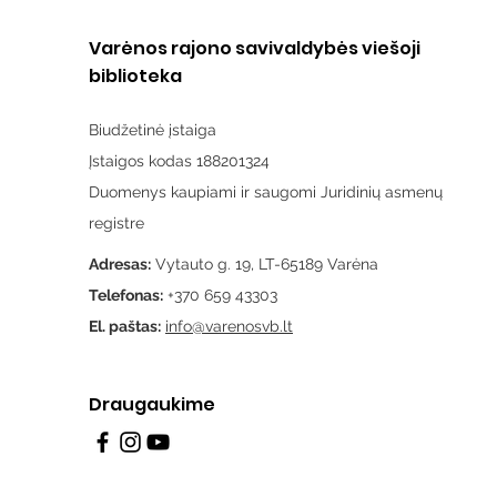
Varėnos rajono savivaldybės viešoji
biblioteka
Biudžetinė įstaiga
Įstaigos kodas 188201324
Duomenys kaupiami ir saugomi Juridinių asmenų
registre
Adresas:
Vytauto g. 19, LT-65189 Varėna
Telefonas:
+370 659 43303
El. paštas:
info@varenosvb.lt
Draugaukime