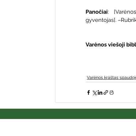
Panočiai
: [Varėno
gyventojas]. –Rubrika
Varėnos viešoji bibliote
Varėnos kraštas spaudoj