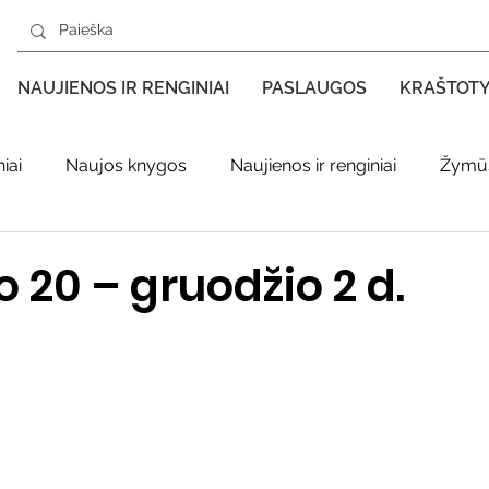
NAUJIENOS IR RENGINIAI
PASLAUGOS
KRAŠTOT
iai
Naujos knygos
Naujienos ir renginiai
Žymūs
s kraštas spaudoje
Leidiniai apie Varėnos kraštą
Ki
o 20 – gruodžio 2 d.
enklas
Adolfo Ramanausko–Vanago premija
ratūr
Literatai
Literatų klubo veikla
Naujos kny