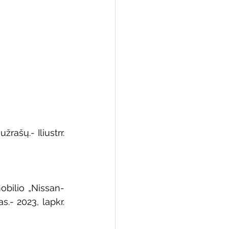
 biblioteka
rašų.- Iliustrr. 
obilio „Nissan-
.- 2023, lapkr. 