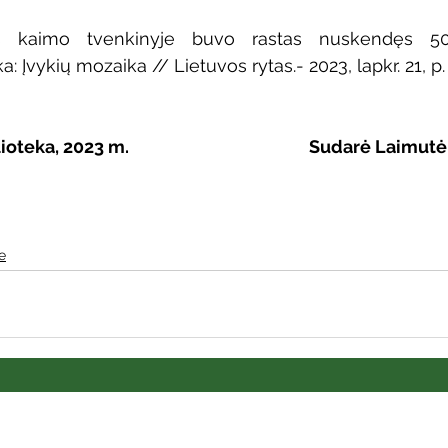
s kaimo tvenkinyje buvo rastas nuskendęs 50-
: Įvykių mozaika // Lietuvos rytas.- 2023, lapkr. 21, p.
ka, 2023 m.                                             Sudarė Lai
e