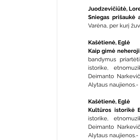
Juodzevičiūtė, Lor
Sniegas prišaukė a
Varėna, per kurį žuvo
Kašėtienė, Eglė
Kaip gimė neherojin
bandymus priartėti 
istorike, etnomuz
Deimanto Narkevičiau
Alytaus naujienos.- 
Kašėtienė, Eglė
Kultūros istorikė E
istorike, etnomuz
Deimanto Narkevičia
Alytaus naujienos.- 