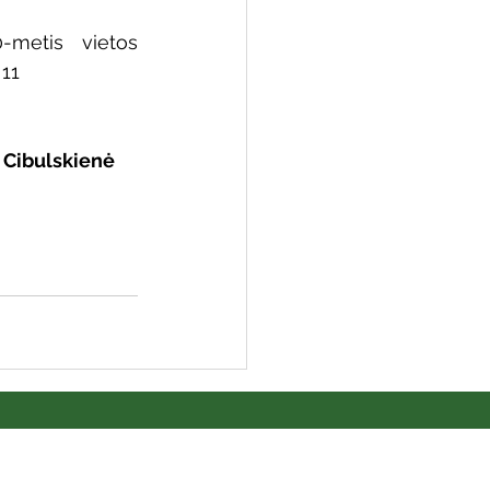
metis vietos 
 11
mutė Cibulskienė