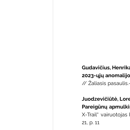
Varėnos bibliotekos renginiai
Poezijos pavasarėlis
Ežio
Mobilūs pašnekesiai
Gudavičius, Henrik
2023-ųjų anomalijos
// Žaliasis pasaulis.-
Juodzevičiūtė, Lor
Pareigūnų apmulki
X-Trail“ vairuotojas
21, p. 11