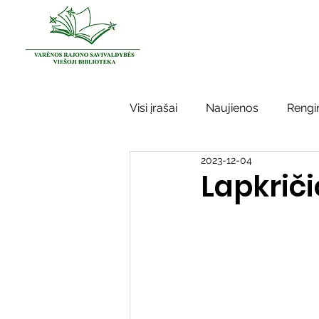
Visi įrašai
Naujienos
Rengin
2023-12-04
Kraštotyros darbai
Varėno
Lapkriči
Sidabrinės bitės
Garbės ž
Vinco Krėvės-Mickevičiaus lite