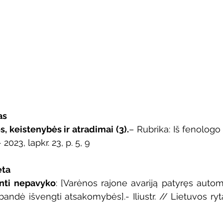
Vaikų ir jaunimo renginiai
Kaimo bibliotekų renginiai
 dvaras
Gyvieji archyvai
Žymios datos
Mobilioji
as
, keistenybės ir atradimai (3).
– Rubrika: Iš fenologo už
 2023, lapkr. 23, p. 5, 9
eta
nti nepavyko
: [Varėnos rajone avariją patyręs autom
 bandė išvengti atsakomybės].- Iliustr. // Lietuvos rytas