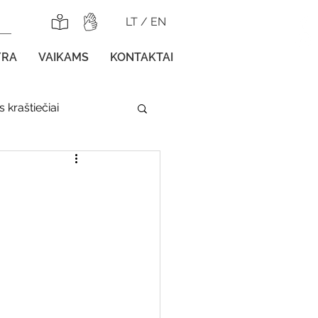
LT
/
EN
YRA
VAIKAMS
KONTAKTAI
 kraštiečiai
lnojamos parodos
gos vaikams