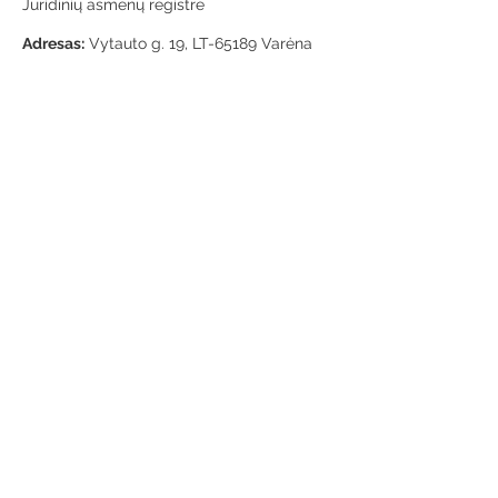
Juridinių asmenų registre
Adresas:
Vytauto g. 19, LT-65189 Varėna
Telefonas:
+370 659 43303
El. paštas:
info@varenosvb.lt
Draugaukime
Informacija
Apie mus
Administracinė informacija
Teisinė informacija
Korupcijos prevencija
Atviri duomenys
Konsultavimasis su visuomene