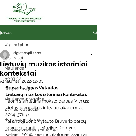
Įrašas
Visi įrašai
sigutecaplikiene
Visi įrašai
Lietuvių muzikos istoriniai
Naujienos
kontekstai
Renginiai
Atnaujinta:
2022-12-01
Bruveris, Jonas Vytautas
Naujos knygos
Lietuvių muzikos istoriniai kontekstai.
Naujienos ir renginiai
Teorinis sintetinis mokslo darbas. Vilnius: 
Lietuvos muzikos ir teatro akademija, 
Žymūs kraštiečiai
2014. 378 p.
Kraštotyros darbai
Tai antroji Jono Vytauto Bruverio darbų 
knyga (pirmoji – „Muzikos žemyno 
Varėnos kraštas spaudoje
keliais“, 2014); joje muzikologas išsamiai 