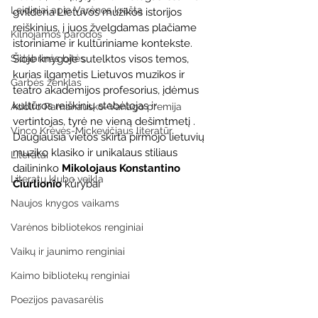
Leidiniai apie Varėnos kraštą
gvildena Lietuvos muzikos istorijos 
reiškinius, į juos žvelgdamas plačiame 
Kilnojamos parodos
istoriniame ir kultūriniame kontekste. 
Sidabrinės bitės
Šioje knygoje sutelktos visos temos, 
kurias ilgametis Lietuvos muzikos ir 
Garbės ženklas
teatro akademijos profesorius, įdėmus 
kultūros reiškinių stebėtojas ir 
Adolfo Ramanausko–Vanago premija
vertintojas, tyrė ne vieną dešimtmetį . 
Vinco Krėvės-Mickevičiaus literatūr
Daugiausia vietos skirta pirmojo lietuvių 
muziko klasiko ir unikalaus stiliaus 
Literatai
dailininko 
Mikolojaus Konstantino 
Literatų klubo veikla
Čiurlionio
 kūrybai
Naujos knygos vaikams
Varėnos bibliotekos renginiai
Vaikų ir jaunimo renginiai
Kaimo bibliotekų renginiai
Poezijos pavasarėlis