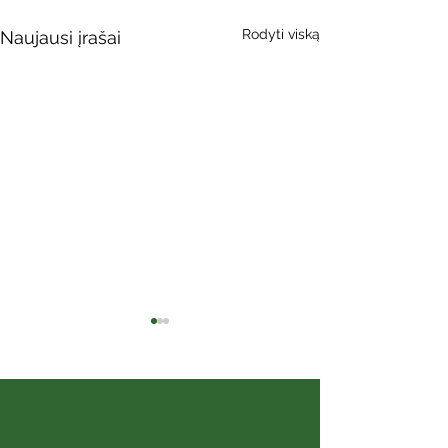
Rodyti viską
Naujausi įrašai
Sibiro aidai