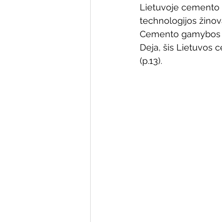
Lietuvoje cemento f
Varėnos bibliotekos renginiai
technologijos žinov
Cemento gamybos be
Deja, šis Lietuvos 
Poezijos pavasarėlis
Ežio
(p.13).
Mobilūs pašnekesiai