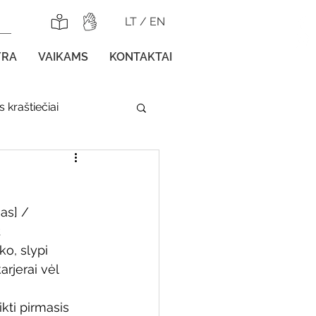
LT
/
EN
YRA
VAIKAMS
KONTAKTAI
 kraštiečiai
lnojamos parodos
as] / 
.
ko, slypi 
rjerai vėl 
gos vaikams
kti pirmasis 