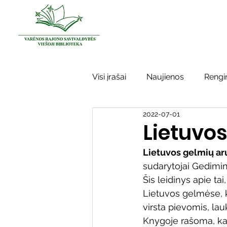
Visi įrašai
Naujienos
Rengin
2022-07-01
Kraštotyros darbai
Varėno
Lietuvo
Lietuvos gelmių ar
Sidabrinės bitės
Garbės ž
sudarytojai Gedimina
Šis leidinys apie tai
Lietuvos gelmėse, ka
Vinco Krėvės-Mickevičiaus lite
virsta pievomis, lauk
Knygoje rašoma, kad