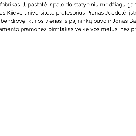
abrikas. Jį pastatė ir paleido statybinių medžiagų g
Vaikų ir jaunimo renginiai
Kaimo bibliotekų renginiai
as Kijevo universiteto profesorius Pranas Juodelė, įst
ndrovę, kurios vienas iš pajininkų buvo ir Jonas Bas
cemento pramonės pirmtakas veikė vos metus, nes pra
 dvaras
Gyvieji archyvai
Žymios datos
Mobilioji