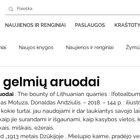
NAUJIENOS IR RENGINIAI
PASLAUGOS
KRAŠTOT
iai
Naujos knygos
Naujienos ir renginiai
Žymūs
s kraštas spaudoje
Leidiniai apie Varėnos kraštą
Ki
s gelmių aruodai
uodai
 : The bounty of Lithuanian quarries : [fotoalbum
enklas
Adolfo Ramanausko–Vanago premija
s Motuza, Donaldas Andziulis. – 2018. – 144 p. : iliustr
, kokie turtai, jau naudojami ir dar laukiantys savojo lai
ip jie surandami ir išgaunami, kaip kasybos vietos, ka
ratūr
Literatai
Literatų klubo veikla
Naujos kny
ais, miškais, ežerais.  
 „1913 metais Dzūkijoje , Mielupio kaime, pradėjo vei