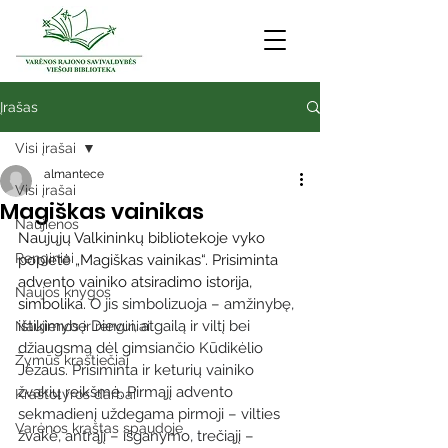
Įrašas
Visi įrašai
almantece
Visi įrašai
Magiškas vainikas
Naujienos
Naujųjų Valkininkų bibliotekoje vyko 
Renginiai
popietė „Magiškas vainikas“. Prisiminta 
advento vainiko atsiradimo istorija, 
Naujos knygos
simbolika.
 O jis simbolizuoja – amžinybę, 
ištikimybę Dievui, atgailą ir viltį bei 
Naujienos ir renginiai
džiaugsmą dėl gimsiančio Kūdikėlio 
Žymūs kraštiečiai
Jėzaus. Prisiminta ir keturių vainiko 
žvakių reikšmė. Pirmąjį advento 
Kraštotyros darbai
sekmadienį uždegama pirmoji – vilties 
Varėnos kraštas spaudoje
žvakė, antrąjį – išganymo, trečiąjį – 