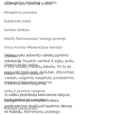
džiaugsmo, ketvirtąjį – meilės.
Leidiniai apie Varėnos kraštą
Kilnojamos parodos
Sidabrinės bitės
Garbės ženklas
Adolfo Ramanausko–Vanago premija
Vinco Krėvės-Mickevičiaus literatūr
Vėliau vyko advento vainikų pynimo 
Literatai
edukacija.
 Nupinti vainikai iš eglių, pušų 
Literatų klubo veikla
ir kitų visžalių medžių šakelių. Po to jie 
papuošti žaisliukais, riešutais, džiovintais 
Naujos knygos vaikams
vaisiais, uogomis, kaspinais, juostelėmis 
Varėnos bibliotekos renginiai
ir kitomis dekoracijomis.
Vaikų ir jaunimo renginiai
Iš vaško plokštelių kiekvienas dalyvis 
Kaimo bibliotekų renginiai
pasigamino po keturias žvakes, 
padėsiančias skaičiuoti laukimo dienas 
Poezijos pavasarėlis
iki Kalėdų.
 Akimirksniu prabėgo 