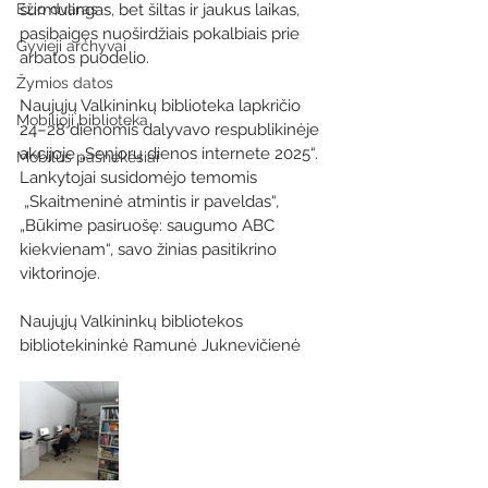
Ežio dvaras
šurmulingas, bet šiltas ir jaukus laikas, 
pasibaigęs nuoširdžiais pokalbiais prie 
Gyvieji archyvai
arbatos puodelio.
Žymios datos
Naujųjų Valkininkų biblioteka lapkričio 
Mobilioji biblioteka
24–28 dienomis dalyvavo respublikinėje 
akcijoje „Senjorų dienos internete 2025“. 
Mobilūs pašnekesiai
Lankytojai susidomėjo temomis 
 „Skaitmeninė atmintis ir paveldas“, 
„Būkime pasiruošę: saugumo ABC 
kiekvienam“, savo žinias pasitikrino 
viktorinoje.
Naujųjų Valkininkų bibliotekos 
bibliotekininkė Ramunė Juknevičienė