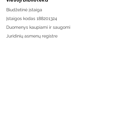
Biudžetinė įstaiga
Įstaigos kodas 188201324
Duomenys kaupiami ir saugomi
Juridinių asmenų registre
Adresas:
Vytauto g. 19, LT-65189 Varėna
Telefonas:
+370 659 43303
El. paštas:
info@varenosvb.lt
Draugaukime
Informacija
Apie mus
Administracinė informacija