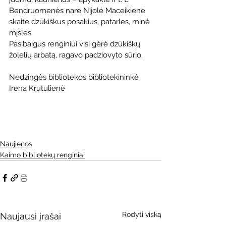
Bendruomenės narė Nijolė Maceikienė 
skaitė dzūkiškus posakius, patarles, minė 
mįsles.
Pasibaigus renginiui visi gėrė dzūkiškų 
žolelių arbatą, ragavo padziovyto sūrio.
Nedzingės bibliotekos bibliotekininkė 
Irena Krutulienė
Naujienos
Kaimo bibliotekų renginiai
Rodyti viską
Naujausi įrašai