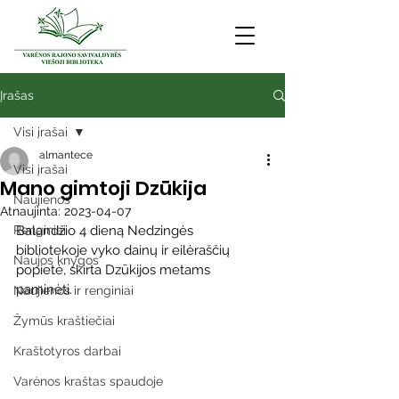
Įrašas
Visi įrašai
almantece
Visi įrašai
Mano gimtoji Dzūkija
Naujienos
Atnaujinta:
2023-04-07
Renginiai
Balandžio 4 dieną Nedzingės 
bibliotekoje vyko dainų ir eilėraščių 
Naujos knygos
popietė, skirta Dzūkijos metams 
paminėti. 
Naujienos ir renginiai
Žymūs kraštiečiai
Kraštotyros darbai
Varėnos kraštas spaudoje