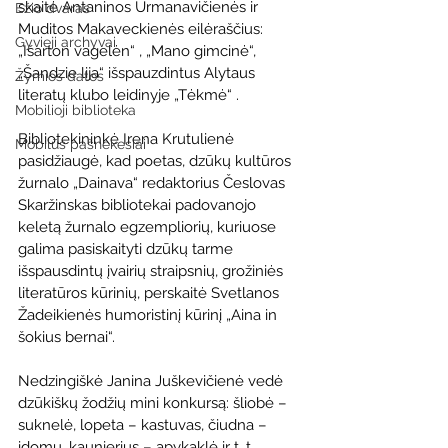
skaitė Antaninos Urmanavičienės ir 
Ežio dvaras
Muditos Makaveckienės eilėraščius: 
Gyvieji archyvai
„Išarton vagelėn“ , „Mano gimcinė“, 
„Šandzie lija“ išspauzdintus Alytaus 
Žymios datos
literatų klubo leidinyje „Tėkmė“ . 
Mobilioji biblioteka
Bibliotekininkė Irena Krutulienė 
Mobilūs pašnekesiai
pasidžiaugė, kad poetas, dzūkų kultūros 
žurnalo „Dainava“ redaktorius Česlovas 
Skaržinskas bibliotekai padovanojo 
keletą žurnalo egzempliorių, kuriuose 
galima pasiskaityti dzūkų tarme 
išspausdintų įvairių straipsnių, grožiniės 
literatūros kūrinių, perskaitė Svetlanos 
Žadeikienės humoristinį kūrinį „Aina in 
šokius bernai“. 
Nedzingiškė Janina Juškevičienė vedė 
dzūkiškų žodžių mini konkursą: šliobė – 
suknelė, lopeta – kastuvas, čiudna – 
įdomu, kaunierius – apykaklė ir t. t.