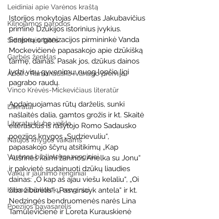
Leidiniai apie Varėnos kraštą
Istorijos mokytojas Albertas Jakubavičius 
Kilnojamos parodos
priminė Dzūkijos istorinius įvykius. 
Senjorų organizacijos pirmininkė Vanda 
Sidabrinės bitės
Mockevičienė papasakojo apie dzūkišką 
Garbės ženklas
tarmę, dainas. Pasak jos, dzūkus dainos 
lydzi visų gyvenimų: nuog lopšio ligi 
Adolfo Ramanausko–Vanago premija
pagrabo raudų. 
Vinco Krėvės-Mickevičiaus literatūr
Apdainuojamas rūtų darželis, sunki 
Literatai
našlaitės dalia, gamtos grožis ir kt. Skaitė 
Literatų klubo veikla
eilėraščius iš rašytojo Romo Sadausko 
poezijos knygos „Sudzievuliu“, 
Naujos knygos vaikams
papasakojo ščyrų atsitikimų „Kap 
Varėnos bibliotekos renginiai
Aušrinės kaimi žaninos Anelka su Jonu“ 
ir pakvietė sudainuoti dzūkų liaudies 
Vaikų ir jaunimo renginiai
dainas: „O kap aš ajau viešu kelaliu“, „Oi 
Kaimo bibliotekų renginiai
žiba žiburėlis“, „Pasvarscyk antela“ ir kt. 
Nedzingės bendruomenės narės Lina 
Poezijos pavasarėlis
Tamulevičienė ir Loreta Kurauskienė 