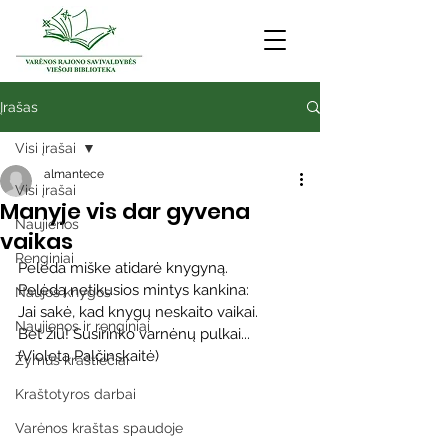
Įrašas
Visi įrašai
almantece
Visi įrašai
Manyje vis dar gyvena
Naujienos
vaikas
Renginiai
Pelėda miške atidarė knygyną.
Pelėdą netikusios mintys kankina:
Naujos knygos
Jai sakė, kad knygų neskaito vaikai.
Naujienos ir renginiai
Bet žiū! Susirinko varnėnų pulkai... 
(Violeta Palčinskaitė)
Žymūs kraštiečiai
Kraštotyros darbai
Varėnos kraštas spaudoje