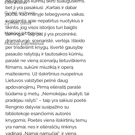
daugelis jos kūrinių skirti suaugusiems, 
Ežio dvaras
bet ji yra pasakiusi: „Kartais ir dabar 
Gyvieji archyvai
jaučiu, kad manyje tebegyvena vaikas, 
svajojantis apie nepatirtus nuotykius ir 
Žymios datos
tikintis, jog visos istorijos turi baigtis 
Mobilioji biblioteka
laimingai.“ Taip pat ji yra prozininkė, 
dramaturgė, scenaristė, vertėja. Išleido 
Mobilūs pašnekesiai
per trisdešimt knygų, išvertė gausybę 
pasaulio rašytojų ir tautosakos kūrinių, 
parašė ne vieną scenarijų lietuviškiems 
filmams, sukūrė miuziklą ir operą 
mažiesiems. Už išskirtinius nuopelnus 
Lietuvos valstybei pelnė daug 
apdovanojimų. Pirmą eilėraštį parašė 
būdama 9 metų. „Nemokėjau skaityti, tai 
pradėjau rašyti,“ – taip yra sakiusi poetė. 
Renginio dalyviai susipažino su 
bibliotekoje esančiomis autorės 
knygomis. Poetės viena išskirtinių temų 
yra namai, nes ir eilėraščių rinkinys 
vadinasi „Namai namučiai“, ir viena 