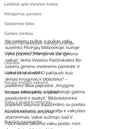
Leidiniai apie Varėnos kraštą
Kilnojamos parodos
Sidabrinės bitės
Garbės ženklas
Ne varnėnų pulkai, o pulkas vaikų 
Adolfo Ramanausko–Vanago premija
susirinko Pilvingių bibliotekoje, kurioje 
Vinco Krėvės-Mickevičiaus literatūr
vyko popietė „Manyje vis dar gyvena 
vaikas“, skirta Violetos Palčinskaitės 80-
Literatai
osioms gimimo metinėms paminėti. Ir 
Literatų klubo veikla
vaikai tikrai skaito! O paklausti, kuo 
skiriasi knygynas ir biblioteka? – 
Naujos knygos vaikams
paaiškino labai paprastai: „Knygyne 
knygas reikia pirkti, o bibliotekoje galima 
Varėnos bibliotekos renginiai
pasiskolinti ir skaityti.“ Bibliotekininkė 
Vaikų ir jaunimo renginiai
popietės dalyvius supažindino su poetės 
kūryba vaikams, jos biografija ir vaikystės 
Kaimo bibliotekų renginiai
atsiminimais. Vaikai sužinojo, kad V. 
Poezijos pavasarėlis
Palčinskaitė laikoma vaikų poete, nors 