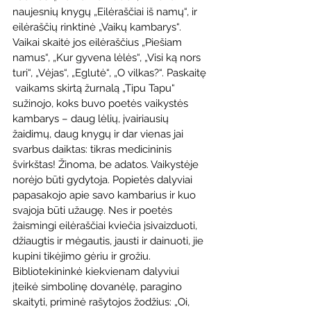
naujesnių knygų „Eilėraščiai iš namų“, ir 
eilėraščių rinktinė „Vaikų kambarys“. 
Vaikai skaitė jos eilėraščius „Piešiam 
namus“, „Kur gyvena lėlės“, „Visi ką nors 
turi“, „Vėjas“, „Eglutė“, „O vilkas?“. Paskaitę 
 vaikams skirtą žurnalą „Tipu Tapu“ 
sužinojo, koks buvo poetės vaikystės 
kambarys – daug lėlių, įvairiausių 
žaidimų, daug knygų ir dar vienas jai 
svarbus daiktas: tikras medicininis 
švirkštas! Žinoma, be adatos. Vaikystėje 
norėjo būti gydytoja. Popietės dalyviai 
papasakojo apie savo kambarius ir kuo 
svajoja būti užaugę. Nes ir poetės 
žaismingi eilėraščiai kviečia įsivaizduoti, 
džiaugtis ir mėgautis, jausti ir dainuoti, jie 
kupini tikėjimo gėriu ir grožiu. 
Bibliotekininkė kiekvienam dalyviui 
įteikė simbolinę dovanėlę, paragino 
skaityti, priminė rašytojos žodžius: „Oi, 