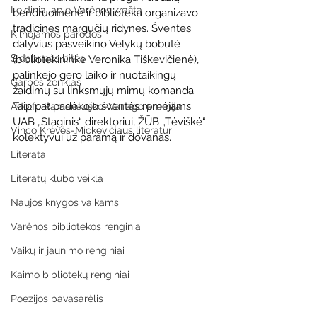
Leidiniai apie Varėnos kraštą
bendruomenė ir biblioteka organizavo 
tradicines margučių ridynes. Šventės 
Kilnojamos parodos
dalyvius pasveikino Velykų bobutė 
Sidabrinės bitės
(bibliotekininkė Veronika Tiškevičienė), 
palinkėjo gero laiko ir nuotaikingų 
Garbės ženklas
žaidimų su linksmųjų mimų komanda. 
Taip pat padėkojo šventės rėmėjams 
Adolfo Ramanausko–Vanago premija
UAB „Staginis“ direktoriui, ŽŪB „Tėviškė“ 
Vinco Krėvės-Mickevičiaus literatūr
kolektyvui už paramą ir dovanas.
Literatai
Literatų klubo veikla
Naujos knygos vaikams
Varėnos bibliotekos renginiai
Vaikų ir jaunimo renginiai
Kaimo bibliotekų renginiai
Poezijos pavasarėlis