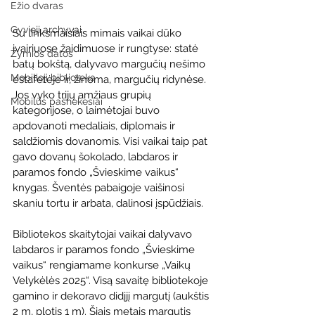
Ežio dvaras
Gyvieji archyvai
Su linksmaisiais mimais vaikai dūko 
įvairiuose žaidimuose ir rungtyse: statė 
Žymios datos
batų bokštą, dalyvavo margučių nešimo 
Mobilioji biblioteka
estafetėje ir, žinoma, margučių ridynėse. 
Jos vyko trijų amžiaus grupių 
Mobilūs pašnekesiai
kategorijose, o laimėtojai buvo 
apdovanoti medaliais, diplomais ir 
saldžiomis dovanomis. Visi vaikai taip pat 
gavo dovanų šokolado, labdaros ir 
paramos fondo „Švieskime vaikus“ 
knygas. Šventės pabaigoje vaišinosi 
skaniu tortu ir arbata, dalinosi įspūdžiais.
Bibliotekos skaitytojai vaikai dalyvavo 
labdaros ir paramos fondo „Švieskime 
vaikus“ rengiamame konkurse „Vaikų 
Velykėlės 2025“. Visą savaitę bibliotekoje 
gamino ir dekoravo didįjį margutį (aukštis 
2 m, plotis 1 m). Šiais metais margutis 