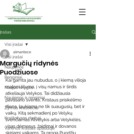
Įrašas
Visi įrašai
almantece
Visi įrašai
Margučių ridynės
Naujienos
Puodžiuose
Renginiai
Kai gamta jau nubudus, o į kiemą vilioja 
maloni šiluma, į visų namus ir širdis 
Naujos knygos
atkeliauja Velykos. Tai didžiausia 
Naujienos ir renginiai
pavasario šventė, Kristaus prisikėlimo 
diena, laukiama ne tik suaugusių, bet ir 
Žymūs kraštiečiai
vaikų. Kitą sekmadienį po Velykų 
Kraštotyros darbai
švenčiamas Atvelykis arba Velykėlės, 
visas dėmesys, žaidimai ir dovanos 
Varėnos kraštas spaudoje
skiriami vaikams. Ta proga Puodžių 