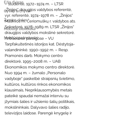
Ežio dvaras
– studentė, 1972–1974 m. – LTSR 
„Žinijos“ draugijos valdybos referentė, 
Gyvieji archyvai
vyr. referentė, 1974–1978 m. – „Žinijos“ 
Žymios datos
Maskvos m. Čeriomuškų r. valdybos ats. 
Sekretorė. 1978–1989 m. LTSR „Žinijos“ 
Mobilioji biblioteka
draugijos valdybos mokslinė sekretorė. 
Mobilūs pašnekesiai
Antraeilėse pareigose – VU 
Tarpfakultetinės istorijos kat. Dėstytoja-
valandininkė. 1990–1992 m. – Resp. 
Pramonės darb. Mokymo centro 
direktorė, 1995–2008 m. – UAB 
Ekonomikos mokymo centro direktorė. 
Nuo 1994 m. – žurnalo „Personalo 
vadyboje“ paskelbė straipsnių švietimo, 
kultūros, kultūros rinkos ekonomikos 
klausimais, Nepriklausomybės metais 
pateikė spaudai nemažai interviu su 
įžymiais šalies ir užsienio šalių politikais, 
mokslininkais. Dalyvavo šalies radijo, 
televizijos laidose. Parengė knygelę ir 