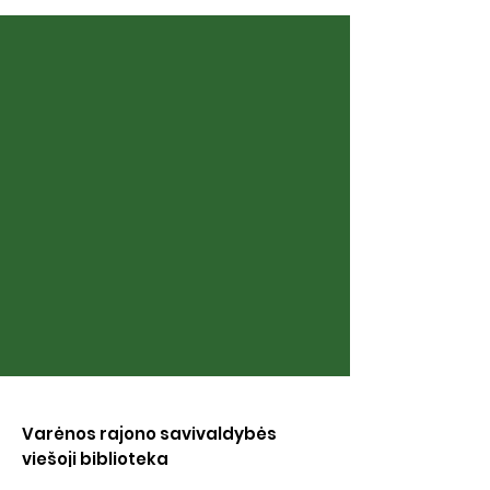
Vidas Abromaitis
Petras Gedim
Adlys
Varėnos rajono savivaldybės
viešoji biblioteka