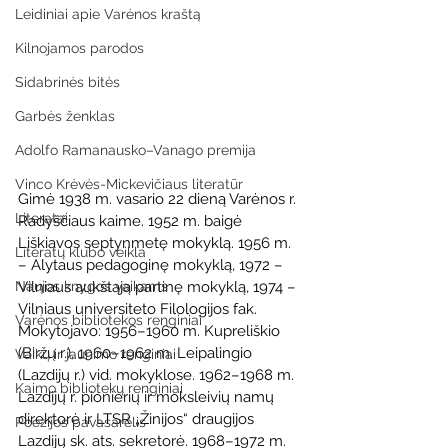
Leidiniai apie Varėnos kraštą
Kilnojamos parodos
Sidabrinės bitės
Garbės ženklas
Adolfo Ramanausko–Vanago premija
Vinco Krėvės-Mickevičiaus literatūr
Gimė 1938 m. vasario 22 dieną Varėnos r. 
Literatai
Radyščiaus kaime. 1952 m. baigė 
Liškiavos septynmetę mokyklą. 1956 m. 
Literatų klubo veikla
– Alytaus pedagoginę mokyklą, 1972 – 
Vilniaus aukštąją partinę mokyklą, 1974 – 
Naujos knygos vaikams
Vilniaus universiteto Filologijos fak. 
Varėnos bibliotekos renginiai
Mokytojavo: 1956–1960 m. Kupreliškio 
(Biržų r.), 1960–1962 m. Leipalingio 
Vaikų ir jaunimo renginiai
(Lazdijų r.) vid. mokyklose. 1962–1968 m. 
Kaimo bibliotekų renginiai
Lazdijų r. pionierių ir moksleivių namų 
direktorė ir LTSR „Žinijos“ draugijos 
Poezijos pavasarėlis
Lazdijų sk. ats. sekretorė. 1968–1972 m. 