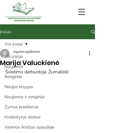
Įrašas
Visi įrašai
sigutecaplikiene
Visi įrašai
Marija Valuckienė
Naujienos
Švietimo darbuotoja. Žurnalistė
Renginiai
Naujos knygos
Naujienos ir renginiai
Žymūs kraštiečiai
Kraštotyros darbai
Varėnos kraštas spaudoje