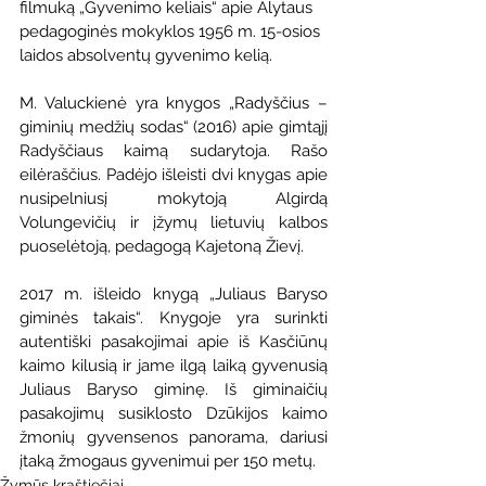
filmuką „Gyvenimo keliais“ apie Alytaus 
pedagoginės mokyklos 1956 m. 15-osios 
laidos absolventų gyvenimo kelią.
M. Valuckienė yra knygos „Radyščius – 
giminių medžių sodas“ (2016) apie gimtąjį 
Radyščiaus kaimą sudarytoja. Rašo 
eilėraščius. Padėjo išleisti dvi knygas apie 
nusipelniusį mokytoją Algirdą 
Volungevičių ir įžymų lietuvių kalbos 
puoselėtoją, pedagogą Kajetoną Žievį.
2017 m. išleido knygą „Juliaus Baryso 
giminės takais“. Knygoje yra surinkti 
autentiški pasakojimai apie iš Kasčiūnų 
kaimo kilusią ir jame ilgą laiką gyvenusią 
Juliaus Baryso giminę. Iš giminaičių 
pasakojimų susiklosto Dzūkijos kaimo 
žmonių gyvensenos panorama, dariusi 
įtaką žmogaus gyvenimui per 150 metų. 
Žymūs kraštiečiai