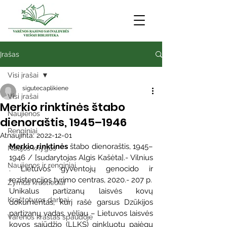
Įrašas
Visi įrašai
sigutecaplikiene
Visi įrašai
Merkio rinktinės štabo
Naujienos
dienoraštis, 1945–1946
Renginiai
Atnaujinta:
2022-12-01
Merkio rinktinės
 štabo dienoraštis, 1945–
Naujos knygos
1946 / [sudarytojas Algis Kašėta].- Vilnius 
Naujienos ir renginiai
: Lietuvos gyventojų genocido ir 
rezistencijos tyrimo centras, 2020.- 207 p.
Žymūs kraštiečiai
Unikalus partizanų laisvės kovų 
Kraštotyros darbai
dokumentas, kurį rašė garsus Dzūkijos 
partizanų vadas, vėliau – Lietuvos laisvės 
Varėnos kraštas spaudoje
kovos sąjūdžio (LLKS) ginkluotų pajėgų 