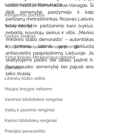
Leidiniai apie Varėnos kraštą
vadas Adolfas Ramanauskas-Vanagas. Ši 
iškili asmenybė pasižymėjo ir kaip 
Kilnojamos parodos
partizanų metraštininkas, fiksavęs Laisvės 
Sidabrinės bitės
kovų istoriją – partizaninio karo įvykius, 
netektis, kovotojų siekius ir viltis. „Merkio 
Garbės ženklas
rinktinės štabo dienoraštis“ – autentiškas 
ir pirminis šaltinis apie ginkluotą 
Adolfo Ramanausko–Vanago premija
antisovietinį pasipriešinimą Lietuvoje. Jis 
Vinco Krėvės-Mickevičiaus literatūr
skaitytojams padės dar labiau pažinti A. 
Ramanausko asmenybę bei pajusti ano 
Literatai
laiko dvasią. 
Literatų klubo veikla
Naujos knygos vaikams
Varėnos bibliotekos renginiai
Vaikų ir jaunimo renginiai
Kaimo bibliotekų renginiai
Poezijos pavasarėlis