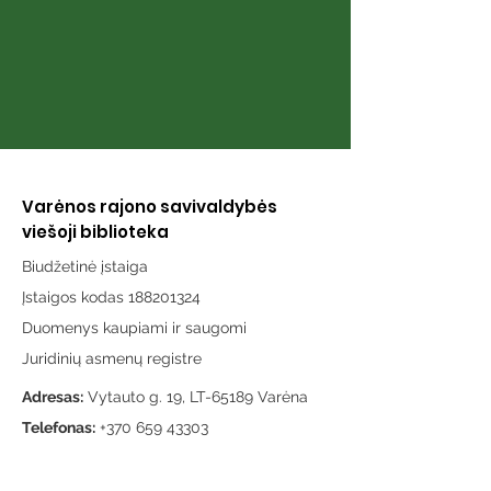
Varėnos rajono savivaldybės
viešoji biblioteka
Biudžetinė įstaiga
Įstaigos kodas 188201324
Duomenys kaupiami ir saugomi
Juridinių asmenų registre
Adresas:
Vytauto g. 19, LT-65189 Varėna
Telefonas:
+370 659 43303
El. paštas:
info@varenosvb.lt