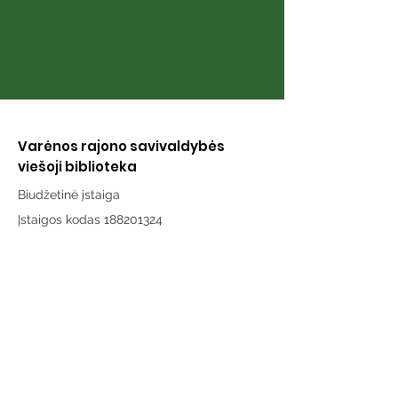
Varėnos rajono savivaldybės
viešoji biblioteka
Biudžetinė įstaiga
Įstaigos kodas 188201324
Duomenys kaupiami ir saugomi
Juridinių asmenų registre
Adresas:
Vytauto g. 19, LT-65189 Varėna
Telefonas:
+370 659 43303
El. paštas:
info@varenosvb.lt
Draugaukime