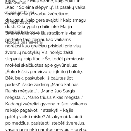
jūros“, „Kiš ir Meš nežino, kaip dūkti“ ir 
Ežio dvaras
„Kac ir Šo eina slėpynių“. Iš pasakų vaikai 
Gyvieji archyvai
sužinojo, kaip svarbu žvėreliams 
draugauti, kaip gera svajoti ir kaip smagu 
Žymios datos
dūkti. O knygelių dailininkė Marija 
Mobilioji biblioteka
Smirnovaitė savo iliustracijomis visa tai 
perteikė taip įtaigiai, kad vaikams 
Mobilūs pašnekesiai
norėjosi kuo greičiau prisidėti prie visų 
žvėrelių nuotykių. Visi norėjo žaisti 
slėpynių kaip Kac ir Šo, todėl pirmiausia 
mokėsi skaičiuotes apie gyvūnėlius: 
„Šoko kiškis per virvutę ir įkrito į balutę. 
Bėk, bėk, paskubėk, iš balutės lipt 
padėk!“ Žaidė žaidimą „Mano katinas 
Rainis mėgsta...“ , „Mano šuo Sargis 
mėgsta...“, „Mano triušis Kikas mėgsta...“ 
Kadangi žvėreliai gyvena miške, vaikams 
reikėjo pagalvoti ir atsakyti – ką jie 
galėtų veikti miške? Atsakymai: laipioti 
po medžius, pasislėpti, stebėti žvėrelius, 
vasarą prisirinkti gamtos gėrybių – grybų, 