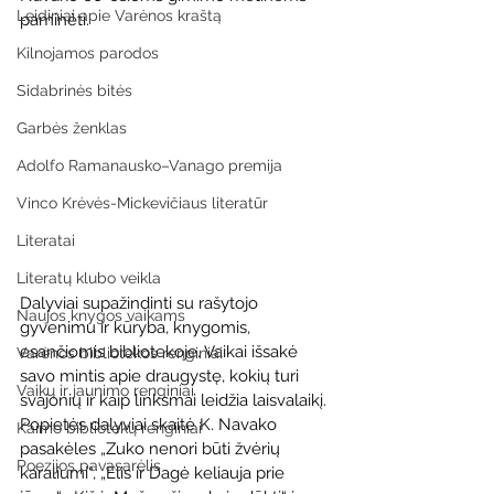
Leidiniai apie Varėnos kraštą
paminėti.
Kilnojamos parodos
Sidabrinės bitės
Garbės ženklas
Adolfo Ramanausko–Vanago premija
Vinco Krėvės-Mickevičiaus literatūr
Literatai
Literatų klubo veikla
Dalyviai supažindinti su rašytojo 
Naujos knygos vaikams
gyvenimu ir kūryba, knygomis, 
esančiomis bibliotekoje. Vaikai išsakė 
Varėnos bibliotekos renginiai
savo mintis apie draugystę, kokių turi 
Vaikų ir jaunimo renginiai
svajonių ir kaip linksmai leidžia laisvalaikį. 
Popietės dalyviai skaitė K. Navako 
Kaimo bibliotekų renginiai
pasakėles „Zuko nenori būti žvėrių 
Poezijos pavasarėlis
karaliumi“, „Elis ir Dagė keliauja prie 