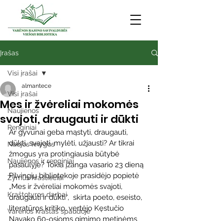
Įrašas
Visi įrašai
almantece
Visi įrašai
Mes ir žvėreliai mokomės
Naujienos
svajoti, draugauti ir dūkti
Renginiai
Ar gyvūnai geba mąstyti, draugauti, 
dūkti, svajoti, mylėti, užjausti? Ar tikrai 
Naujos knygos
žmogus yra protingiausia būtybė 
Naujienos ir renginiai
pasaulyje? Tokia įžanga vasario 23 dieną 
Pilvingių bibliotekoje prasidėjo popietė 
Žymūs kraštiečiai
„Mes ir žvėreliai mokomės svajoti, 
Kraštotyros darbai
draugauti ir dūkti“,  skirta poeto, eseisto, 
literatūros kritiko, vertėjo Kęstučio 
Varėnos kraštas spaudoje
Navako 60-osioms gimimo metinėms 