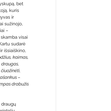
yskupą, bet 
oją, kuris 
yvas ir 
ai sužinojo, 
 biblioteka
ai – 
 skamba visai 
Kartu sudarė 
r išsiaiškino, 
džius, kaimas, 
 draugas, 
 čiuožinėti, 
pašankus – 
rumpas drabužis 
o draugų 
prietelių