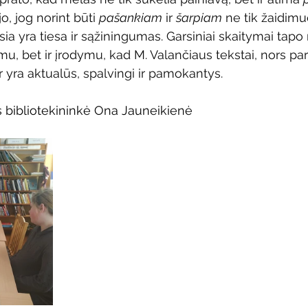
o, jog norint būti 
pašankiam
 ir 
šarpiam
 ne tik žaidimu
a yra tiesa ir sąžiningumas. Garsiniai skaitymai tapo n
mu, bet ir įrodymu, kad M. Valančiaus tekstai, nors par
r yra aktualūs, spalvingi ir pamokantys.
os bibliotekininkė Ona Jauneikienė