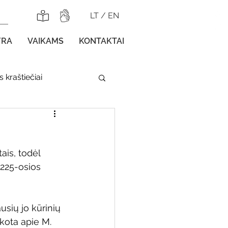
LT
/
EN
YRA
VAIKAMS
KONTAKTAI
 kraštiečiai
lnojamos parodos
is, todėl 
 225-osios 
gos vaikams
usių jo kūrinių 
kota apie M. 