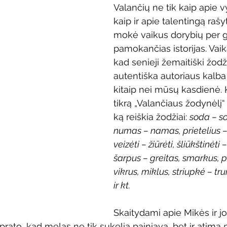
Valančių ne tik kaip apie v
Vaikų ir jaunimo renginiai
Kaimo bibliotekų renginiai
kaip ir apie talentingą rašyt
mokė vaikus dorybių per g
pamokančias istorijas. Vaik
 dvaras
Gyvieji archyvai
Žymios datos
Mobilioji
kad senieji žemaitiški žodži
autentiška autoriaus kalba
kitaip nei mūsų kasdienė. 
tikrą „Valančiaus žodynėlį“ i
ką reiškia žodžiai: 
soda – so
numas – namas, prietelius –
veizėti – žiūrėti, šliūkštinėti –
šarpus – greitas, smarkus, 
vikrus, miklus, striupkė – t
ir kt.
Skaitydami apie Mikės ir j
prato, kad melas ne tik sukelia painiavą, bet ir atima 