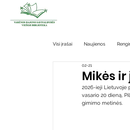
Visi įrašai
Naujienos
Rengin
02-21
Kraštotyros darbai
Varėno
Mikės ir
2026-ieji Lietuvoje
Sidabrinės bitės
Garbės ž
vasario 20 dieną, P
gimimo metinės. 
Vinco Krėvės-Mickevičiaus lite