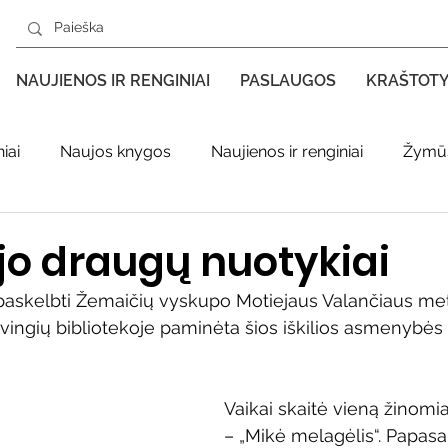
NAUJIENOS IR RENGINIAI
PASLAUGOS
KRAŠTOT
iai
Naujos knygos
Naujienos ir renginiai
Žymūs
s kraštas spaudoje
Leidiniai apie Varėnos kraštą
Ki
 jo draugų nuotykiai
 paskelbti Žemaičių vyskupo Motiejaus Valančiaus meta
enklas
Adolfo Ramanausko–Vanago premija
ilvingių bibliotekoje paminėta šios iškilios asmenybės
ratūr
Literatai
Literatų klubo veikla
Naujos kny
Vaikai skaitė vieną žinomia
– „Mikė melagėlis“. Papasa