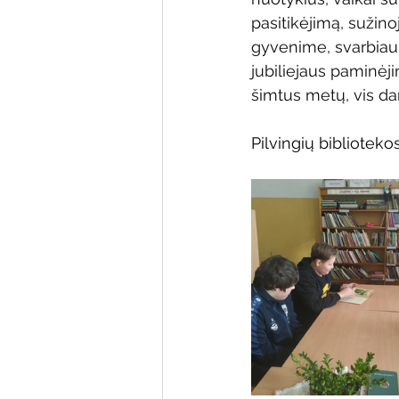
pasitikėjimą, sužinoj
gyvenime, svarbiausi
jubiliejaus paminėji
šimtus metų, vis da
Pilvingių bibliotek