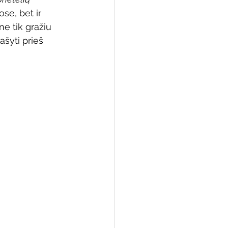
ose, bet ir 
e tik gražiu 
ašyti prieš 