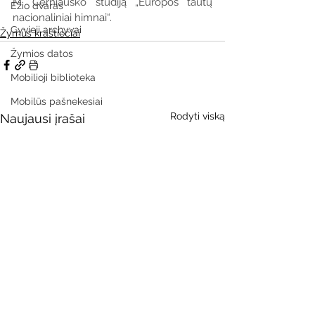
M. Černiausko studiją „Europos tautų 
Ežio dvaras
nacionaliniai himnai“.
Gyvieji archyvai
Žymūs kraštiečiai
Žymios datos
Mobilioji biblioteka
Mobilūs pašnekesiai
Rodyti viską
Naujausi įrašai