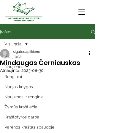
Įrašas
Visi įrašai
sigutecaplikiene
Visi įrašai
Mindaugas Černiauskas
Naujienos
Atnaujinta:
2023-08-30
Renginiai
Naujos knygos
Naujienos ir renginiai
Žymūs kraštiečiai
Kraštotyros darbai
Varėnos kraštas spaudoje