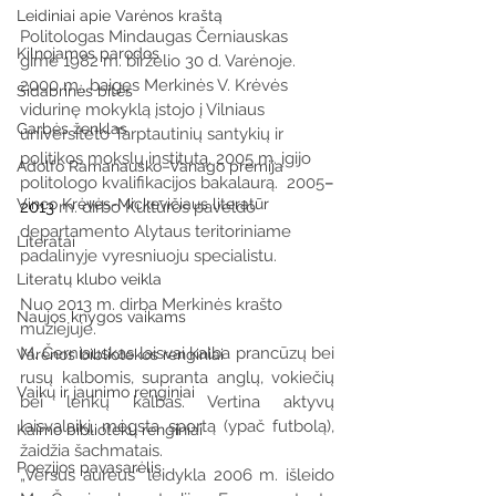
Leidiniai apie Varėnos kraštą
Politologas Mindaugas Černiauskas 
Kilnojamos parodos
gimė 1982 m. birželio 30 d. Varėnoje. 
2000 m., baigęs Merkinės V. Krėvės 
Sidabrinės bitės
vidurinę mokyklą įstojo į Vilniaus 
Garbės ženklas
universiteto Tarptautinių santykių ir 
politikos mokslų institutą. 2005 m. įgijo 
Adolfo Ramanausko–Vanago premija
politologo kvalifikacijos bakalaurą.  2005
–
Vinco Krėvės-Mickevičiaus literatūr
2013
 m. dirbo Kultūros paveldo 
departamento Alytaus teritoriniame 
Literatai
padalinyje vyresniuoju specialistu.
Literatų klubo veikla
Nuo 2013 m. dirba Merkinės krašto 
Naujos knygos vaikams
muziejuje.
M. Černiauskas laisvai kalba prancūzų bei 
Varėnos bibliotekos renginiai
rusų kalbomis, supranta anglų, vokiečių 
Vaikų ir jaunimo renginiai
bei lenkų kalbas. Vertina aktyvų 
laisvalaikį, mėgsta sportą (ypač futbolą), 
Kaimo bibliotekų renginiai
žaidžia šachmatais.
Poezijos pavasarėlis
„Versus aureus“ leidykla 2006 m. išleido 