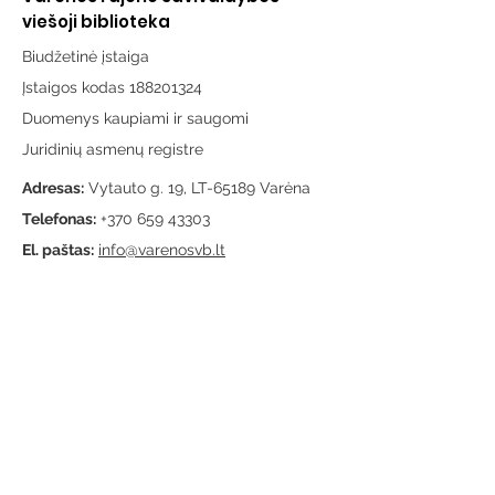
viešoji biblioteka
Biudžetinė įstaiga
Įstaigos kodas 188201324
Duomenys kaupiami ir saugomi
Juridinių asmenų registre
Adresas:
Vytauto g. 19, LT-65189 Varėna
Telefonas:
+370 659 43303
El. paštas:
info@varenosvb.lt
Draugaukime
Informacija
Apie mus
Administracinė informacija