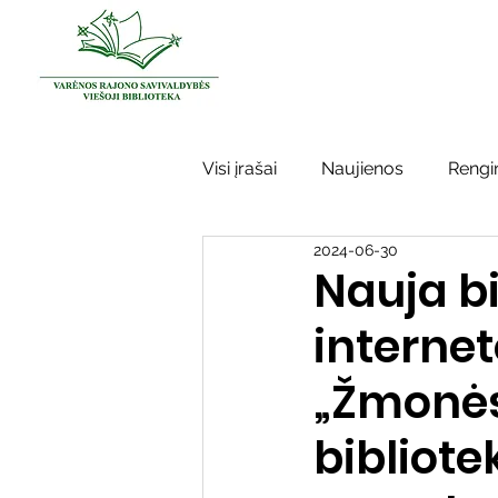
Visi įrašai
Naujienos
Rengin
2024-06-30
Kraštotyros darbai
Varėno
Nauja b
internet
Sidabrinės bitės
Garbės ž
„Žmonės
Vinco Krėvės-Mickevičiaus lite
bibliote