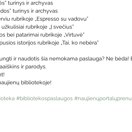
” turinys ir archyvas
os” turinys ir archyvas
erviu rubrikoje „Espresso su vadovu”
žkulisiai rubrikoje „Į svečius”
jos bei patarimai rubrikoje „Virtuvė”
sios istorijos rubrikoje „Tai, ko nebėra”
ijungti ir naudotis šia nemokama paslauga? Ne bėda! 
aiškins ir parodys.
t!
naujienų bibliotekoje!
ioteka
#bibliotekospaslaugos
#naujienųportalųpren