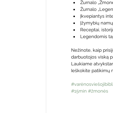
Žurnalo „Žmonės
Žurnalo „Legend
Įkvepiantys int
Įžymybių namų u
Receptai, istori
Legendomis tapu
Nežinote, kaip pris
darbuotojos viską pa
Laukiame atvykstan
Ieškokite patikimų 
#varėnosviešojibibl
#15min
#žmonės