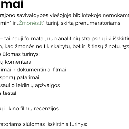
mai
Vaikų ir jaunimo renginiai
Kaimo bibliotekų renginiai
ajono savivaldybės viešojoje bibliotekoje nemokamai
min“ ir „
Žmonės.lt
“ turinį, skirtą prenumeratoriams.
 dvaras
Gyvieji archyvai
Žymios datos
Mobilioji
tai nauji formatai, nuo analitinių straipsnių iki išskirti
 kad žmonės ne tik skaitytų, bet ir iš tiesų žinotų. 
15
iūlomas turinys:
rių komentarai
yrimai ir dokumentiniai filmai
spertų patarimai
asaulio leidinių apžvalgos
 testai
ir kino filmų recenzijos
toriams siūlomas išskirtinis turinys: