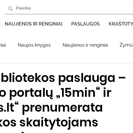
NAUJIENOS IR RENGINIAI
PASLAUGOS
KRAŠTOT
iai
Naujos knygos
Naujienos ir renginiai
Žymūs
s kraštas spaudoje
Leidiniai apie Varėnos kraštą
Ki
ibliotekos paslauga –
o portalų „15min“ ir
enklas
Adolfo Ramanausko–Vanago premija
.lt“ prenumerata
ratūr
Literatai
Literatų klubo veikla
Naujos kny
kos skaitytojams