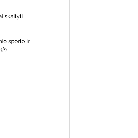
 skaityti 
 biblioteka
nio sporto ir 
min