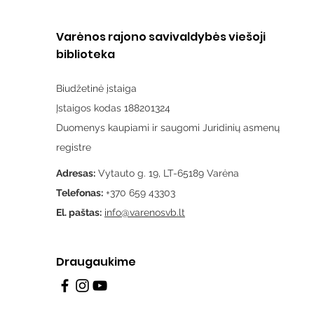
Varėnos rajono savivaldybės viešoji
biblioteka
Biudžetinė įstaiga
Įstaigos kodas 188201324
Duomenys kaupiami ir saugomi Juridinių asmenų
registre
Adresas:
Vytauto g. 19, LT-65189 Varėna
Telefonas:
+370 659 43303
El. paštas:
info@varenosvb.lt
Draugaukime