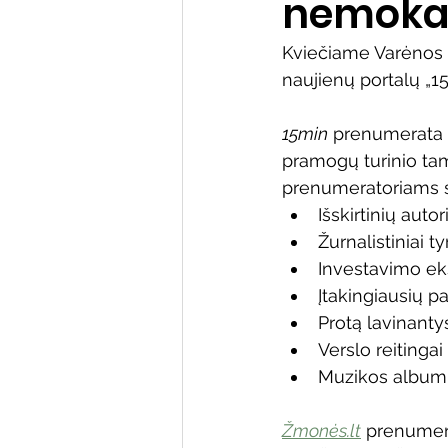
nemoka
Varėnos bibliotekos renginiai
Kviečiame Varėnos r
naujienų portalų „15
Poezijos pavasarėlis
Ežio
15min
 prenumerata – 
pramogų turinio tam,
Mobilūs pašnekesiai
prenumeratoriams s
Išskirtinių auto
Žurnalistiniai t
Investavimo ek
Įtakingiausių p
Protą lavinantys
Verslo reitingai
Muzikos albumų 
Žmonės.lt
 prenumera