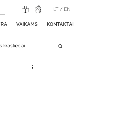
LT
/
EN
YRA
VAIKAMS
KONTAKTAI
 kraštiečiai
lnojamos parodos
gos vaikams