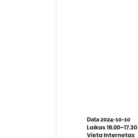
Varėnos bibliotekos renginiai
Poezijos pavasarėlis
Ežio
Mobilūs pašnekesiai
Data 2024-10-10
Laikas 16.00–17.30
Vieta Internetas