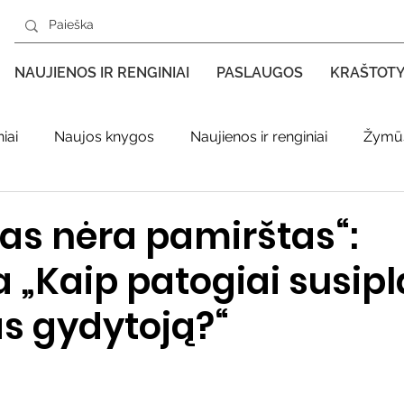
NAUJIENOS IR RENGINIAI
PASLAUGOS
KRAŠTOT
iai
Naujos knygos
Naujienos ir renginiai
Žymūs
s kraštas spaudoje
Leidiniai apie Varėnos kraštą
Ki
nas nėra pamirštas“:
 „Kaip patogiai susip
enklas
Adolfo Ramanausko–Vanago premija
as gydytoją?“
ratūr
Literatai
Literatų klubo veikla
Naujos kny