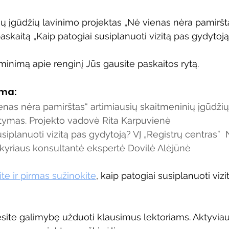
ų įgūdžių lavinimo projektas „Nė vienas nėra pamiršta
paskaitą „Kaip patogiai susiplanuoti vizitą pas gydytoją
riminimą apie renginį Jūs gausite paskaitos rytą.
ama:
enas nėra pamirštas“ artimiausių skaitmeninių įgūdžių
ymas. Projekto vadovė Rita Karpuvienė
siplanuoti vizitą pas gydytoją? VĮ „Registrų centras”  
kyriaus konsultantė ekspertė Dovilė Alėjūnė
te ir pirmas sužinokite
, kaip patogiai susiplanuoti vizi
site galimybę užduoti klausimus lektoriams. Aktyviau