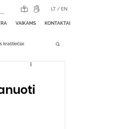
LT
/
EN
YRA
VAIKAMS
KONTAKTAI
 kraštiečiai
lnojamos parodos
lanuoti
gos vaikams