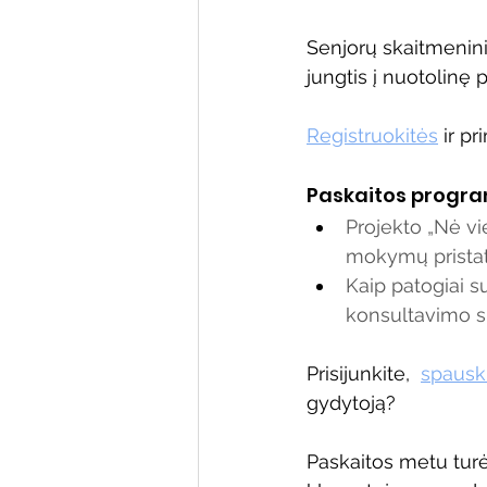
Senjorų skaitmenini
jungtis į nuotolinę 
Registruokitės
 ir p
Paskaitos progr
Projekto „Nė vi
mokymų pristat
Kaip patogiai su
konsultavimo s
Prisijunkite,  
spauski
gydytoją?
Paskaitos metu turė