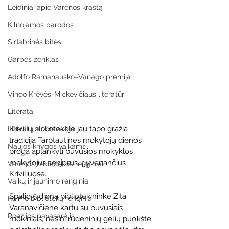
Leidiniai apie Varėnos kraštą
Kilnojamos parodos
Sidabrinės bitės
Garbės ženklas
Adolfo Ramanausko–Vanago premija
Vinco Krėvės-Mickevičiaus literatūr
Literatai
Krivilių bibliotekoje jau tapo gražia 
Literatų klubo veikla
tradicija Tarptautinės mokytojų dienos 
Naujos knygos vaikams
proga aplankyti buvusios mokyklos 
mokytojus senjorus, gyvenančius 
Varėnos bibliotekos renginiai
Kriviliuose.
Vaikų ir jaunimo renginiai
Spalio 5 dieną bibliotekininkė Zita 
Kaimo bibliotekų renginiai
Varanavičienė kartu su buvusiais 
Poezijos pavasarėlis
mokiniais, nešini rudeninių gėlių puokšte 