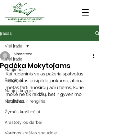
Įrašas
Visi įrašai
almantece
Visi įrašai
Padėka Mokytojams
Naujienos
Kai rudeninis vėjas pažeria spalvotus 
Renginiai
lapus, oras prisipildo jaukumo, ateina 
metas tarti nuoširdų ačiū tiems, kurie 
Naujos knygos
mokė ne tik raidžių, bet ir gyvenimo 
išminties.
Naujienos ir renginiai
Žymūs kraštiečiai
Kraštotyros darbai
Varėnos kraštas spaudoje