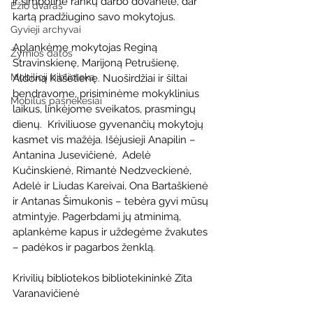
ir simboline rankų darbo dovanėle, dar 
Ežio dvaras
kartą pradžiugino savo mokytojus.
Gyvieji archyvai
Aplankėme mokytojas Reginą 
Žymios datos
Stravinskienę, Marijoną Petrušienę, 
Mobilioji biblioteka
Aldoną Kašėtienę. Nuoširdžiai ir šiltai 
bendravome, prisiminėme mokyklinius 
Mobilūs pašnekesiai
laikus, linkėjome sveikatos, prasmingų 
dienų.  Kriviliuose gyvenančių mokytojų 
kasmet vis mažėja. Išėjusieji Anapilin – 
Antanina Jusevičienė,  Adelė 
Kučinskienė, Rimantė Nedzveckienė, 
Adelė ir Liudas Kareivai, Ona Bartaškienė 
ir Antanas Šimukonis – tebėra gyvi mūsų 
atmintyje. Pagerbdami jų atminimą, 
aplankėme kapus ir uždegėme žvakutes 
– padėkos ir pagarbos ženklą.
Krivilių bibliotekos bibliotekininkė Zita 
Varanavičienė