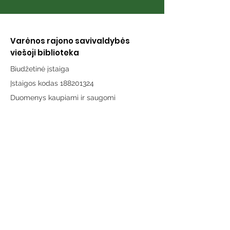
Varėnos rajono savivaldybės
viešoji biblioteka
Biudžetinė įstaiga
Įstaigos kodas 188201324
Duomenys kaupiami ir saugomi
Juridinių asmenų registre
Adresas:
Vytauto g. 19, LT-65189 Varėna
Telefonas:
+370 659 43303
El. paštas:
info@varenosvb.lt
Draugaukime