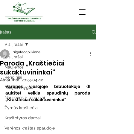
Įrašas
Visi įrašai
sigutecaplikiene
Visi įrašai
Paroda „Kraštiečiai
Naujienos
sukaktuvininkai“
Renginiai
Atnaujinta:
2023-04-12
Varėnos viešojoje bibliotekoje (II 
Naujos knygos
aukšte) veikia spaudinių paroda 
Naujienos ir renginiai
„Kraštiečiai sukaktuvininkai“
Žymūs kraštiečiai
Kraštotyros darbai
Varėnos kraštas spaudoje