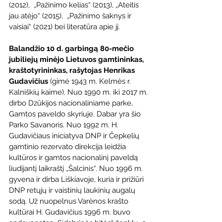
(2012),  „Pažinimo kelias“ (2013), „Ateitis 
jau atėjo“ (2015),  „Pažinimo šaknys ir 
vaisiai“ (2021) bei literatūra apie jį.
Balandžio 10 d. garbingą 80-mečio 
jubiliejų minėjo Lietuvos gamtininkas, 
kraštotyrininkas, rašytojas Henrikas 
Gudavičius
 (gimė 1943 m. Kelmės r. 
Kalniškių kaime). Nuo 1990 m. iki 2017 m. 
dirbo Dzūkijos nacionaliniame parke, 
Gamtos paveldo skyriuje. Dabar yra šio 
Parko Savanoris. Nuo 1992 m. H. 
Gudavičiaus iniciatyva DNP ir Čepkelių 
gamtinio rezervato direkcija leidžia 
kultūros ir gamtos nacionalinį paveldą 
liudijantį laikraštį „Šalcinis“. Nuo 1996 m. 
gyvena ir dirba Liškiavoje, kuria ir prižiūri 
DNP retųjų ir vaistinių laukinių augalų 
sodą. Už nuopelnus Varėnos krašto 
kultūrai H. Gudavičius 1996 m. buvo 