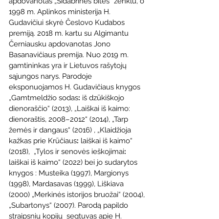
apdovanotas „Sidabrinės bitės“ ženklu, o 
1998 m. Aplinkos ministerija H. 
Gudavičiui skyrė Česlovo Kudabos 
premiją. 2018 m. kartu su Algimantu 
Černiausku apdovanotas Jono 
Basanavičiaus premija. Nuo 2019 m. 
gamtininkas yra ir Lietuvos rašytojų 
sąjungos narys. Parodoje 
eksponuojamos H. Gudavičiaus knygos 
„Gamtmeldžio sodas
: 
iš dzūkiškojo 
dienoraščio“ (2013), „Laiškai iš kaimo: 
dienoraštis, 2008–2012“ (2014), „Tarp 
žemės ir dangaus“ (2016) , „Klaidžioja 
kažkas prie Krūčiaus
: 
laiškai iš kaimo“ 
(2018),  „Tylos ir senovės ieškojimai
: 
laiškai iš kaimo“ (2022) bei jo sudarytos 
knygos : Musteika
(1997), Margionys 
(1998), Mardasavas (1999), Liškiava 
(2000) „Merkinės istorijos bruožai“
(2004), 
„Subartonys“ (2007). Parodą papildo 
straipsnių kopijų  segtuvas apie H. 