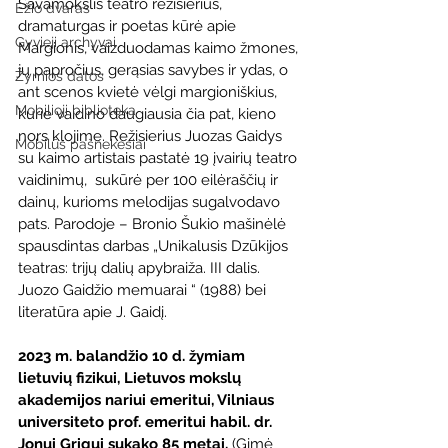
Savamokslis teatro režisierius, 
Ežio dvaras
dramaturgas ir poetas kūrė apie 
Gyvieji archyvai
Margionis, vaizduodamas kaimo žmones, 
jų papročius, gerąsias savybes ir ydas, o 
Žymios datos
ant scenos kvietė vėlgi margioniškius, 
Mobilioji biblioteka
kurie vaidino daugiausia čia pat, kieno 
nors klojime. Režisierius Juozas Gaidys 
Mobilūs pašnekesiai
su kaimo artistais pastatė 19 įvairių teatro 
vaidinimų,  sukūrė per 100 eilėraščių ir 
dainų, kurioms melodijas sugalvodavo 
pats. Parodoje – Bronio Šukio mašinėlė 
spausdintas darbas „Unikalusis Dzūkijos 
teatras: trijų dalių apybraiža. III dalis. 
Juozo Gaidžio memuarai “ (1988) bei 
literatūra apie J. Gaidį.
2023 m. balandžio 10 d. žymiam 
lietuvių fizikui, Lietuvos mokslų 
akademijos nariui emeritui, Vilniaus 
universiteto prof. emeritui habil. dr. 
Jonui Grigui sukako 85 metai. 
(Gimė 