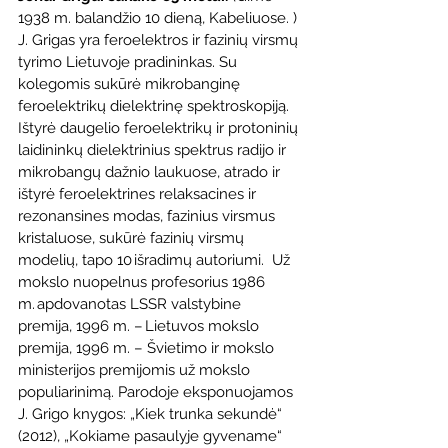
1938 m. balandžio 10 dieną, Kabeliuose. )
J. Grigas yra feroelektros ir fazinių virsmų 
tyrimo Lietuvoje pradininkas. Su 
kolegomis sukūrė mikrobanginę 
feroelektrikų dielektrinę spektroskopiją. 
Ištyrė daugelio feroelektrikų ir protoninių 
laidininkų dielektrinius spektrus radijo ir 
mikrobangų dažnio laukuose, atrado ir 
ištyrė feroelektrines relaksacines ir 
rezonansines modas, fazinius virsmus 
kristaluose, sukūrė fazinių virsmų 
modelių, tapo 10 išradimų autoriumi.  Už 
mokslo nuopelnus profesorius 1986 
m. apdovanotas LSSR valstybine 
premija, 1996 m. – Lietuvos mokslo 
premija, 1996 m. – Švietimo ir mokslo 
ministerijos premijomis už mokslo 
populiarinimą. Parodoje eksponuojamos 
J. Grigo knygos: „Kiek trunka sekundė“ 
(2012), „Kokiame pasaulyje gyvename“ 