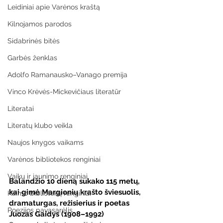
Leidiniai apie Varėnos kraštą
Kilnojamos parodos
Sidabrinės bitės
Garbės ženklas
Adolfo Ramanausko–Vanago premija
Vinco Krėvės-Mickevičiaus literatūr
Literatai
Literatų klubo veikla
Naujos knygos vaikams
Varėnos bibliotekos renginiai
Vaikų ir jaunimo renginiai
Balandžio 10 dieną sukako 115 metų, 
kai gimė Margionių krašto šviesuolis, 
Kaimo bibliotekų renginiai
dramaturgas, režisierius ir poetas 
Poezijos pavasarėlis
Juozas Gaidys (1908–1992)