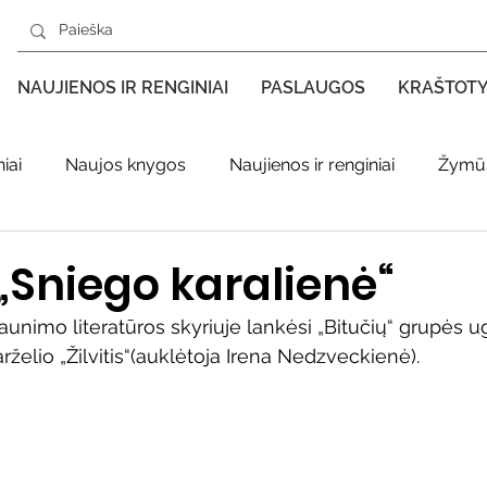
NAUJIENOS IR RENGINIAI
PASLAUGOS
KRAŠTOT
iai
Naujos knygos
Naujienos ir renginiai
Žymūs
s kraštas spaudoje
Leidiniai apie Varėnos kraštą
Ki
„Sniego karalienė“
jaunimo literatūros skyriuje lankėsi „Bitučių“ grupės ug
enklas
Adolfo Ramanausko–Vanago premija
želio „Žilvitis“(auklėtoja Irena Nedzveckienė).
ratūr
Literatai
Literatų klubo veikla
Naujos kny