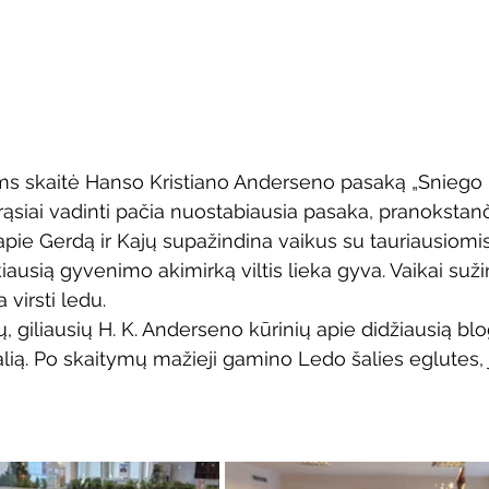
ems skaitė Hanso Kristiano Anderseno pasaką „Sniego k
ąsiai vadinti pačia nuostabiausia pasaka, pranokstanči
 apie Gerdą ir Kajų supažindina vaikus su tauriausiomi
usią gyvenimo akimirką viltis lieka gyva. Vaikai sužin
 virsti ledu.
ų, giliausių H. K. Anderseno kūrinių apie didžiausią blog
lią. Po skaitymų mažieji gamino Ledo šalies eglutes, j