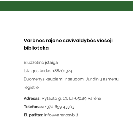
Varėnos rajono savivaldybės viešoji
biblioteka
Biudžetinė įstaiga
Įstaigos kodas 188201324
Duomenys kaupiami ir saugomi Juridinių asmenų
registre
Adresas:
Vytauto g. 19, LT-65189 Varėna
Telefonas:
+370 659 43303
El. paštas:
info@varenosvb.lt