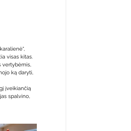
aralienė“, 
a visas kitas.
s vertybėmis, 
ojo ką daryti, 
į įveikiančią 
as spalvino, 