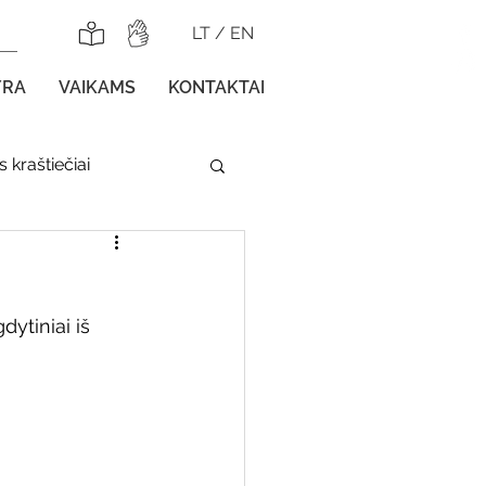
LT
/
EN
YRA
VAIKAMS
KONTAKTAI
 kraštiečiai
lnojamos parodos
dytiniai iš 
gos vaikams