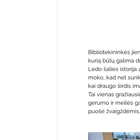
Bibliotekininkės ji
kurią būtų galima dr
Ledo šalies istorija
moko, kad net sunkia
kai draugo širdis ima
Tai vienas gražiausi
gerumo ir meilės ga
puošė žvaigždėmis.