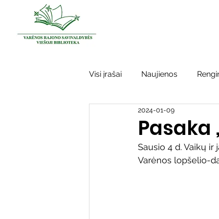
Visi įrašai
Naujienos
Rengin
2024-01-09
Kraštotyros darbai
Varėno
Pasaka 
Sausio 4 d. Vaikų ir 
Sidabrinės bitės
Garbės ž
Varėnos lopšelio-dar
Vinco Krėvės-Mickevičiaus lite