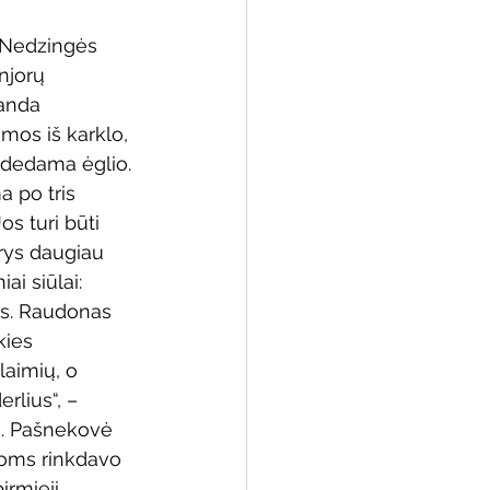
 Nedzingės 
njorų 
anda 
 biblioteka
mos iš karklo, 
 įdedama ėglio. 
 po tris 
os turi būti 
rys daugiau 
ai siūlai: 
as. Raudonas 
ies 
laimių, o 
rlius“, –
a. Pašnekovė 
oms rinkdavo 
irmieji 