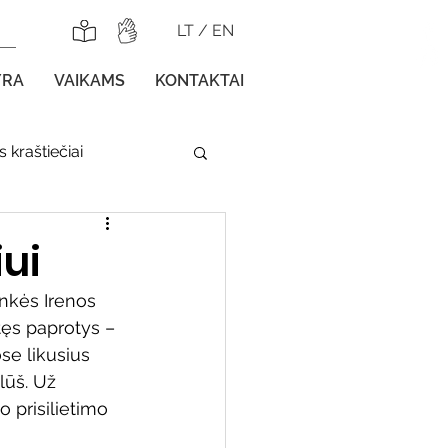
LT
/
EN
YRA
VAIKAMS
KONTAKTAI
 kraštiečiai
lnojamos parodos
ui
nkės Irenos 
tęs paprotys – 
e likusius 
lūš. Už 
gos vaikams
 prisilietimo 