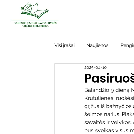
Visi įrašai
Naujienos
Rengin
2025-04-10
Kraštotyros darbai
Varėno
Pasiruo
Balandžio 9 dieną N
Sidabrinės bitės
Garbės ž
Krutulienės, ruošės
grįžus iš bažnyčios
šeimos narius. Plak
Vinco Krėvės-Mickevičiaus lite
savaitės ir Velykos.
bus sveikas visus m