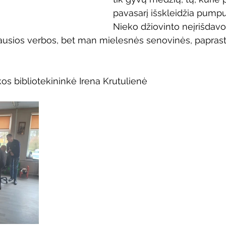
pavasarį išskleidžia pumpu
Nieko džiovinto neįrišdavo. 
iausios verbos, bet man mielesnės senovinės, paprasto
os bibliotekininkė Irena Krutulienė