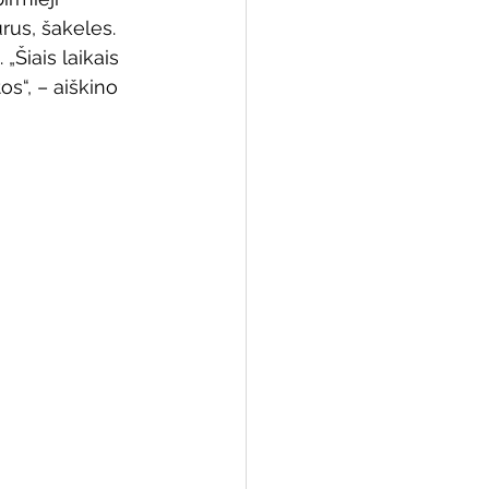
rus, šakeles. 
„Šiais laikais 
s“, – aiškino 