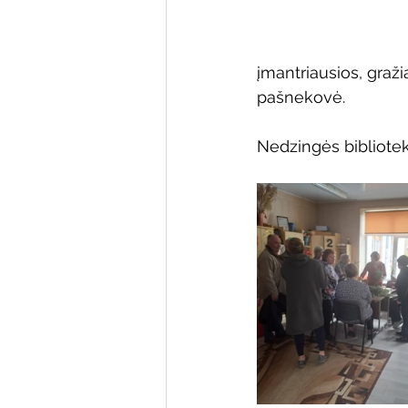
įmantriausios, graž
pašnekovė.
Nedzingės bibliotek