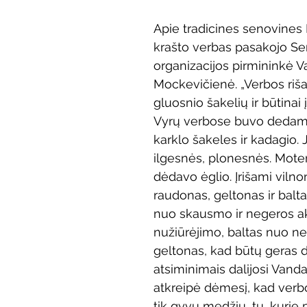
Vaikų ir jaunimo renginiai
Kaimo bibliotekų renginiai
Apie tradicines senovines
krašto verbas pasakojo Se
organizacijos pirmininkė V
 dvaras
Gyvieji archyvai
Žymios datos
Mobilioji
Mockevičienė. „Verbos riša
gluosnio šakelių ir būtinai
Vyrų verbose buvo dedama
karklo šakeles ir kadagio. J
ilgesnės, plonesnės. Mote
dėdavo ėglio. Įrišami vilnoni
raudonas, geltonas ir balt
nuo skausmo ir negeros ak
nužiūrėjimo, baltas nuo ne
geltonas, kad būtų geras de
atsiminimais dalijosi Vand
atkreipė dėmesį, kad verb
tik gyvų medžių, tų, kurie p