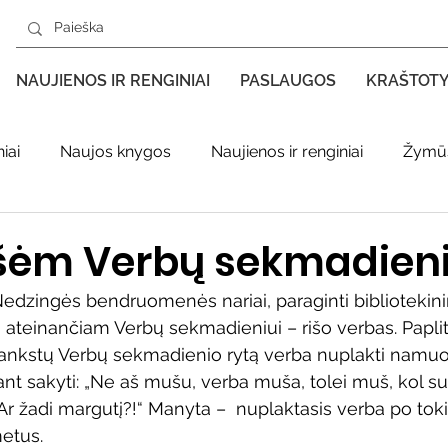
NAUJIENOS IR RENGINIAI
PASLAUGOS
KRAŠTOT
iai
Naujos knygos
Naujienos ir renginiai
Žymūs
s kraštas spaudoje
Leidiniai apie Varėnos kraštą
Ki
šėm Verbų sekmadieni
edzingės bendruomenės nariai, paraginti bibliotekini
enklas
Adolfo Ramanausko–Vanago premija
i ateinančiam Verbų sekmadieniui – rišo verbas. Papli
 ankstų Verbų sekmadienio rytą verba nuplakti namuos
ant sakyti: „Ne aš mušu, verba muša, tolei muš, kol su
ratūr
Literatai
Literatų klubo veikla
Naujos kny
 Ar žadi margutį?!“ Manyta –  nuplaktasis verba po tokio
etus.