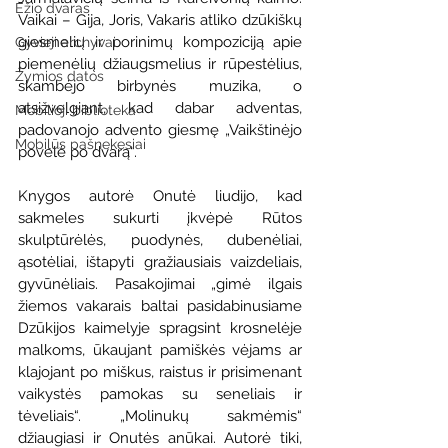
Ežio dvaras
Vaikai – Gija, Joris, Vakaris atliko dzūkiškų 
giesmelių ir porinimų kompoziciją apie 
Gyvieji archyvai
piemenėlių džiaugsmelius ir rūpestėlius, 
Žymios datos
skambėjo birbynės muzika, o 
atsižvelgiant, kad dabar adventas, 
Mobilioji biblioteka
padovanojo advento giesmę „Vaikštinėjo 
Mobilūs pašnekesiai
povelė po dvarą“.
Knygos autorė Onutė liudijo, kad 
sakmeles sukurti įkvėpė Rūtos 
skulptūrėlės, puodynės, dubenėliai, 
ąsotėliai, ištapyti gražiausiais vaizdeliais, 
gyvūnėliais. Pasakojimai „gimė ilgais 
žiemos vakarais baltai pasidabinusiame 
Dzūkijos kaimelyje spragsint krosnelėje 
malkoms, ūkaujant pamiškės vėjams ar 
klajojant po miškus, raistus ir prisimenant 
vaikystės pamokas su seneliais ir 
tėveliais“. „Molinukų sakmėmis“ 
džiaugiasi ir Onutės anūkai. Autorė tiki, 