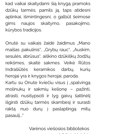
kad vaikai skaitydami šią knygą pramoks 
dzūkų tarmės, pamils ją, taps atidesni 
aplinkai, išmintingesni, o galbūt šeimose 
gims naujos skaitymo, pasakojimo, 
kūrybos tradicijos.
Onutė su vaikais žaidė žaidimus „Mano 
maišas pakulinis“, „Grybų rauc“, „Auskim, 
sesulės, abrūsus“, aiškino dzūkiškų žodžių 
reikšmes, skaitė sakmes. Veikė Rūtos 
Indrašiūtės keramikos darbų, kurių 
herojai yra ir knygos herojai, paroda.
Kartu su Onute kviečiu visus į „spalvingą 
molinukų ir sakmių kelionę – pažinti, 
atrasti, nusišypsoti ir lyg gaivų šaltinėlį 
išgirsti dzūkų tarmės skambesį ir surasti 
raktą nuo durų į paslaptingą mitų 
pasaulį...“
Varėnos viešosios bibliotekos 