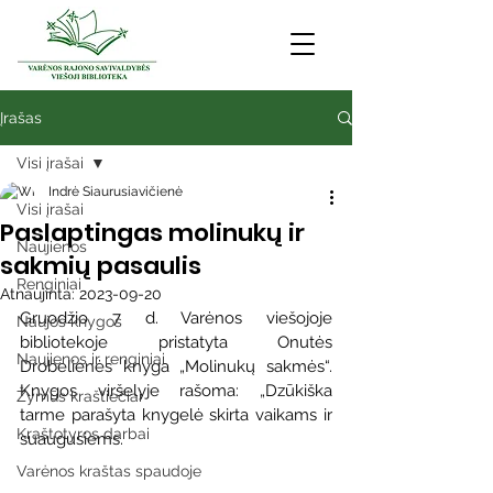
Įrašas
Visi įrašai
Indrė Siaurusiavičienė
Visi įrašai
Paslaptingas molinukų ir
Naujienos
sakmių pasaulis
Renginiai
Atnaujinta:
2023-09-20
Gruodžio 7 d. Varėnos viešojoje 
Naujos knygos
bibliotekoje pristatyta Onutės 
Naujienos ir renginiai
Drobelienės knyga „Molinukų sakmės“. 
Knygos viršelyje rašoma: „Dzūkiška 
Žymūs kraštiečiai
tarme parašyta knygelė skirta vaikams ir 
Kraštotyros darbai
suaugusiems. 
Varėnos kraštas spaudoje