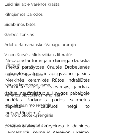
Leidiniai apie Varėnos kraštą
Kilnojamos parodos
Sidabrinės bitės
Garbės ženklas
Adolfo Ramanausko–Vanago premija
Vinco Krėvės-Mickevičiaus literatūr
Nepaprastai turtinga ir daininga dzūkiška 
Literatai
šnekta parašytose Onutės Drobelienės 
sakmelėse atgijo ir apsigyveno garsios 
Literatų klubo veikla
Merkinės keramikės Rūtos Indrašiūtės 
Naujos knygos vaikams
molinukų veikėjai – vieversys, gandras, 
žaltys, neužmirštuolė. Knygos pabaigoje 
Varėnos bibliotekos renginiai
pridėtas žodynėlis padės sakmeles 
Vaikų ir jaunimo renginiai
suprasti ir dzūkuoti netgi to 
nebandžiusiems.“
Kaimo bibliotekų renginiai
Poezijos pavasarėlis
Į renginį atvyko kūrybinga ir daininga 
Jarmalavičių šeima iš Kareivonių kaimo. 