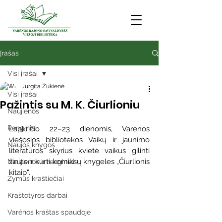
Įrašas
Visi įrašai
Jurgita Žukienė
Visi įrašai
Pažintis su M. K. Čiurlioniu
Naujienos
Renginiai
Lapkričio 22–23 dienomis, Varėnos 
viešosios bibliotekos Vaikų ir jaunimo 
Naujos knygos
literatūros skyrius kvietė vaikus gilinti 
žinias ir kurti komiksų knygeles „Čiurlionis 
Naujienos ir renginiai
kitaip“.
Žymūs kraštiečiai
Kraštotyros darbai
Varėnos kraštas spaudoje