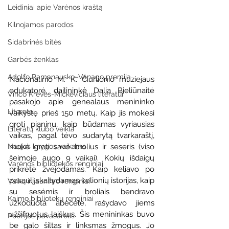
Leidiniai apie Varėnos kraštą
Kilnojamos parodos
Sidabrinės bitės
Garbės ženklas
Adolfo Ramanausko–Vanago premija
Nacionalinio M. K. Čiurlionio muziejaus 
edukatorė, dailininkė Dalia Bieliūnaitė 
Vinco Krėvės-Mickevičiaus literatūr
pasakojo apie genealaus menininko 
Literatai
vaikystę prieš 150 metų. Kaip jis mokėsi 
groti pianinu, kaip būdamas vyriausias 
Literatų klubo veikla
vaikas, pagal tėvo sudarytą tvarkaraštį, 
mokė groti savo brolius ir seseris (viso 
Naujos knygos vaikams
šeimoje augo 9 vaikai). Kokių išdaigų 
Varėnos bibliotekos renginiai
prikrėtė žvejodamas. Kaip keliavo po 
pasaulį skaitydamas kelionių istorijas, kaip 
Vaikų ir jaunimo renginiai
su sesėmis ir broliais bendravo 
Kaimo bibliotekų renginiai
užkoduota abėcėle, rašydavo jiems 
užšifruotus laiškus. Šis menininkas buvo 
Poezijos pavasarėlis
be galo šiltas ir linksmas žmogus. Jo 