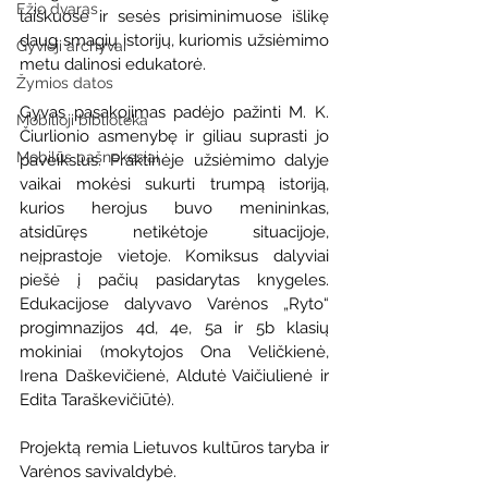
Ežio dvaras
laiškuose ir sesės prisiminimuose išlikę 
daug smagių istorijų, kuriomis užsiėmimo 
Gyvieji archyvai
metu dalinosi edukatorė.  
Žymios datos
Gyvas pasakojimas padėjo pažinti M. K. 
Mobilioji biblioteka
Čiurlionio asmenybę ir giliau suprasti jo 
Mobilūs pašnekesiai
paveikslus. Praktinėje užsiėmimo dalyje 
vaikai mokėsi sukurti trumpą istoriją, 
kurios herojus buvo menininkas, 
atsidūręs netikėtoje situacijoje, 
neįprastoje vietoje. Komiksus dalyviai 
piešė į pačių pasidarytas knygeles. 
Edukacijose dalyvavo Varėnos „Ryto“ 
progimnazijos 4d, 4e, 5a ir 5b klasių 
mokiniai (mokytojos Ona Veličkienė, 
Irena Daškevičienė, Aldutė Vaičiulienė ir 
Edita Taraškevičiūtė).
Projektą remia Lietuvos kultūros taryba ir 
Varėnos savivaldybė. 