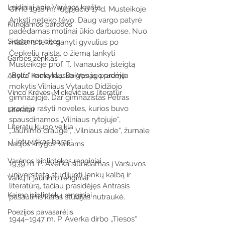
Leidiniai apie Varėnos kraštą
Gimė 1918 m. rugpjūčio 17 d. Musteikoje. 
Anksti neteko tėvo. Daug vargo patyrė 
Kilnojamos parodos
padėdamas motinai ūkio darbuose. Nuo 
Sidabrinės bitės
mažens teko ganyti gyvulius po 
Čepkelių raistą, o žiemą lankyti 
Garbės ženklas
Musteikoje prof. T. Ivanausko įsteigtą 
„Ryto“ mokyklą. Baigęs ją, pradėjo 
Adolfo Ramanausko–Vanago premija
mokytis Vilniaus Vytauto Didžiojo 
Vinco Krėvės-Mickevičiaus literatūr
gimnazijoje. Dar gimnazistas Petras 
pradėjo rašyti noveles, kurios buvo 
Literatai
spausdinamos „Vilniaus rytojuje“, 
Literatų klubo veikla
„Jaunimo drauge“, „Vilniaus aide“, žurnale 
„Lietuviškas baras“. 
Naujos knygos vaikams
Varėnos bibliotekos renginiai
1939 m. P. Averka siunčiamas į Varšuvos 
universitetą studijuoti lenkų kalbą ir 
Vaikų ir jaunimo renginiai
literatūrą, tačiau prasidėjęs Antrasis 
Kaimo bibliotekų renginiai
pasaulinis karas studijas nutraukė.
Poezijos pavasarėlis
1944–1947 m. P. Averka dirbo „Tiesos“ 