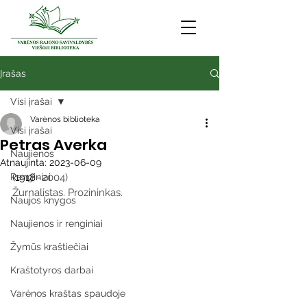
Įrašas
Visi įrašai
Varėnos biblioteka
Visi įrašai
Petras Averka
Naujienos
Atnaujinta:
2023-06-09
Renginiai
(1918
–2004)
Žurnalistas. Prozininkas.
Naujos knygos
Naujienos ir renginiai
Žymūs kraštiečiai
Kraštotyros darbai
Varėnos kraštas spaudoje