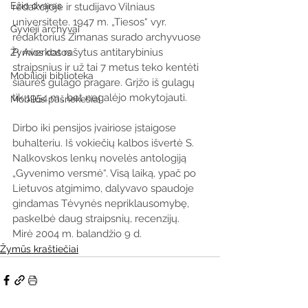
Ežio dvaras
redakcijoje ir studijavo Vilniaus 
universitete. 1947 m. „Tiesos“ vyr. 
Gyvieji archyvai
redaktorius Zimanas surado archyvuose 
P. Averkos rašytus antitarybinius 
Žymios datos
straipsnius ir už tai 7 metus teko kentėti 
Mobilioji biblioteka
šiaurės gulago pragare. Grįžo iš gulagų 
tik 1954 m., bet negalėjo mokytojauti. 
Mobilūs pašnekesiai
Dirbo iki pensijos įvairiose įstaigose 
buhalteriu. Iš vokiečių kalbos išvertė S. 
Nalkovskos lenkų novelės antologiją 
„Gyvenimo versmė“. Visą laiką, ypač po 
Lietuvos atgimimo, dalyvavo spaudoje 
gindamas Tėvynės nepriklausomybę, 
paskelbė daug straipsnių, recenzijų.
Mirė 2004 m. balandžio 9 d.
Žymūs kraštiečiai