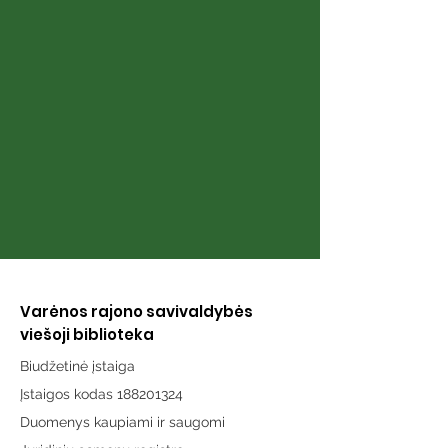
Vidas Abromaitis
Petras Gedim
Adlys
Varėnos rajono savivaldybės
viešoji biblioteka
Biudžetinė įstaiga
Įstaigos kodas 188201324
Duomenys kaupiami ir saugomi