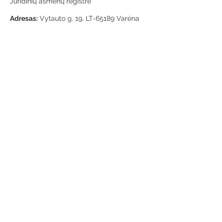
Juridinių asmenų registre
Adresas:
Vytauto g. 19, LT-65189 Varėna
Telefonas:
+370 659 43303
El. paštas:
info@varenosvb.lt
Draugaukime
Informacija
Apie mus
Administracinė informacija
Teisinė informacija
Korupcijos prevencija
Atviri duomenys
Konsultavimasis su visuomene