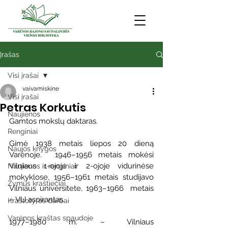
Įrašas
Visi įrašai
vaivamiskine
Visi įrašai
Petras Korkutis
Naujienos
Gamtos mokslų daktaras.
Renginiai
Gimė 1938 metais liepos 20 dieną 
Naujos knygos
Varėnoje.  1946–1956 metais mokėsi 
Vilniaus 1-ojoje ir 2-ojoje vidurinėse 
Naujienos ir renginiai
mokyklose, 1956–1961 metais studijavo 
Žymūs kraštiečiai
Vilniaus universitete, 1963–1966  metais 
– VU aspirantas.
Kraštotyros darbai
Varėnos kraštas spaudoje
1977–1980 m. – Vilniaus 