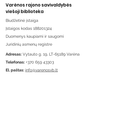
Varėnos rajono savivaldybės
viešoji biblioteka
Biudžetinė įstaiga
Įstaigos kodas 188201324
Duomenys kaupiami ir saugomi
Juridinių asmenų registre
Adresas:
Vytauto g. 19, LT-65189 Varėna
Telefonas:
+370 659 43303
El. paštas:
info@varenosvb.lt
Draugaukime
Informacija
Apie mus