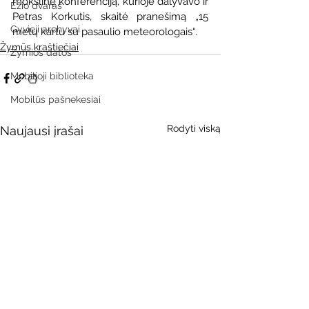
mokslinę konferenciją, kurioje dalyvavo ir 
Ežio dvaras
Petras Korkutis, skaitė pranešimą „15  
Gyvieji archyvai
metų kartu su pasaulio meteorologais“.
Žymūs kraštiečiai
Žymios datos
Mobilioji biblioteka
Mobilūs pašnekesiai
Rodyti viską
Naujausi įrašai