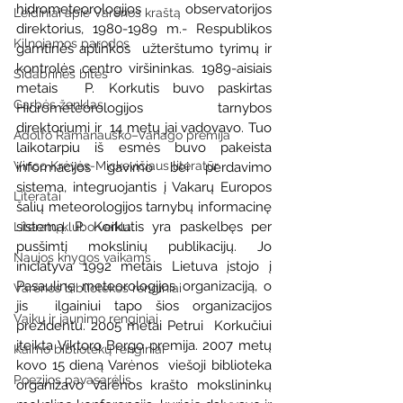
hidrometeorologijos  observatorijos 
Leidiniai apie Varėnos kraštą
direktorius, 1980-1989 m.- Respublikos 
Kilnojamos parodos
gamtinės aplinkos  užterštumo tyrimų ir 
kontrolės centro viršininkas. 1989-aisiais 
Sidabrinės bitės
metais  P. Korkutis buvo paskirtas 
Garbės ženklas
Hidrometeorologijos tarnybos 
direktoriumi ir  14 metų jai vadovavo. Tuo 
Adolfo Ramanausko–Vanago premija
laikotarpiu iš esmės buvo pakeista  
Vinco Krėvės-Mickevičiaus literatūr
informacijos gavimo bei perdavimo 
sistema, integruojantis į Vakarų Europos 
Literatai
šalių meteorologijos tarnybų informacinę 
sistemą. P. Korkutis yra paskelbęs per 
Literatų klubo veikla
pusšimtį mokslinių publikacijų. Jo 
Naujos knygos vaikams
iniciatyva 1992 metais Lietuva įstojo į 
Pasaulinę meteorologijos organizaciją, o 
Varėnos bibliotekos renginiai
jis  ilgainiui tapo šios organizacijos 
Vaikų ir jaunimo renginiai
prezidentu. 2005 metai Petrui  Korkučiui 
įteikta Viktoro Bergo premija. 2007 metų 
Kaimo bibliotekų renginiai
kovo 15 dieną Varėnos  viešoji biblioteka 
Poezijos pavasarėlis
organizavo Varėnos krašto mokslininkų 