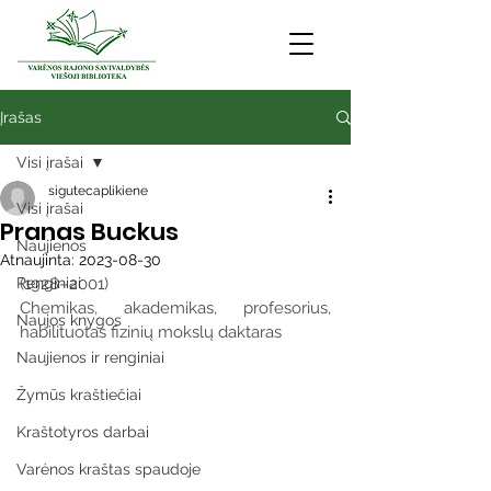
Įrašas
Visi įrašai
sigutecaplikiene
Visi įrašai
Pranas Buckus
Naujienos
Atnaujinta:
2023-08-30
Renginiai
(1928–2001)
Chemikas, akademikas, profesorius, 
Naujos knygos
habilituotas fizinių mokslų daktaras
Naujienos ir renginiai
Žymūs kraštiečiai
Kraštotyros darbai
Varėnos kraštas spaudoje