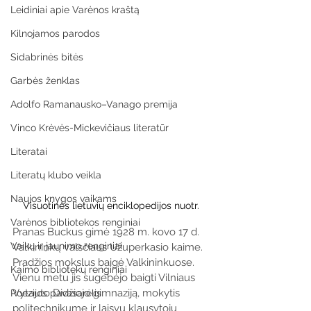
Leidiniai apie Varėnos kraštą
Kilnojamos parodos
Sidabrinės bitės
Garbės ženklas
Adolfo Ramanausko–Vanago premija
Vinco Krėvės-Mickevičiaus literatūr
Literatai
Literatų klubo veikla
Naujos knygos vaikams
Visuotinės lietuvių enciklopedijos nuotr.
Varėnos bibliotekos renginiai
Pranas Buckus gimė 1928 m. kovo 17 d. 
Vaikų ir jaunimo renginiai
Valkininkų valsčiaus Užuperkasio kaime. 
Pradžios mokslus baigė Valkininkuose.  
Kaimo bibliotekų renginiai
Vienu metu jis sugebėjo baigti Vilniaus 
Vytauto Didžiojo gimnaziją, mokytis 
Poezijos pavasarėlis
politechnikume ir laisvu klausytoju 