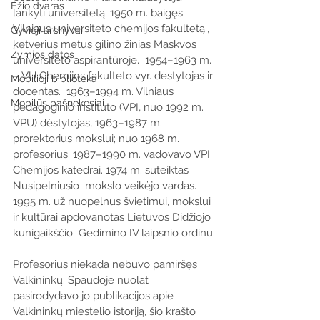
Ežio dvaras
lankyti universitetą. 1950 m. baigęs 
Vilniaus universiteto chemijos fakultetą., 
Gyvieji archyvai
ketverius metus gilino žinias Maskvos 
Žymios datos
universiteto aspirantūroje.  1954–1963 m. 
– VU Chemijos fakulteto vyr. dėstytojas ir 
Mobilioji biblioteka
docentas.  1963–1994 m. Vilniaus 
Mobilūs pašnekesiai
pedagoginio instituto (VPI, nuo 1992 m. 
VPU) dėstytojas, 1963–1987 m. 
prorektorius mokslui; nuo 1968 m. 
profesorius. 1987–1990 m. vadovavo VPI 
Chemijos katedrai. 1974 m. suteiktas  
Nusipelniusio  mokslo veikėjo vardas. 
1995 m. už nuopelnus švietimui, mokslui 
ir kultūrai apdovanotas Lietuvos Didžiojo 
kunigaikščio  Gedimino IV laipsnio ordinu.
Profesorius niekada nebuvo pamiršęs 
Valkininkų. Spaudoje nuolat 
pasirodydavo jo publikacijos apie 
Valkininkų miestelio istoriją, šio krašto 