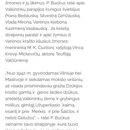
žmones ir jų likimus. P. Buckus rašė apie 
Valkininkų parapijos kunigus švietėjus 
Praną Bieliauską, Silvestrą Gimžauską, 
Vladą Mironą, Varėnos kleboną 
Kazimierą Vasiliauską . Jis keletą 
straipsnių parašė ir apie žymius iš 
Varėnos krašto kilusius žmones:  
menininką M. K. Čiurlionį, rašytoją Vincą 
Krėvę-Mickevičių, aktorę Teofiliją 
Vaičiūnienę.
„Nuo 1942 m. gyvendamas Vilniuje bei 
Maskvoje ir siekdamas mokslo viršūnių, 
aš visada prisimindavau gražią Dzūkijos 
krašto gamtą ir  geros širdies dzūkus, 
smėlėtą Valkininkų žemę ir grybingus 
miškus, gimtąjį Užuperkasio  kaimą, 
esantį ir prie  Merkio,  ir prie Šalčios, ir 
netoli Gelužos“, – rašė P. Buckus 
viename savo straipsnyje, kuris buvo 