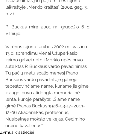
išspausdintas jau po jo mirties rajono 
laikraštyje „Merkio kraštas“ (2002, geg. 3, 
p. 4). 
P. Buckus mirė 2001 m. gruodžio 6 d. 
Vilniuje.
Varėnos rajono tarybos 2002 m.  vasario 
13 d. sprendimu vienai Užuperkasio 
kaimo gatvei netoli Merkio upės buvo 
suteiktas P. Buckaus vardo pavadinimas. 
Tų pačių metų spalio mėnesį Prano 
Buckaus vardu pavadintoje gatvėje 
tebestovinčiame name, kuriame jis gimė 
ir augo, buvo atidengta memorialinė 
lenta, kurioje parašyta: „Šiame name 
gimė Pranas Buckus 1926-03-17–2001-
12-06 Akademikas, profesorius, 
Nusipelnęs mokslo veikėjas, Gedimino 
ordino kavalierius“. 
Žymūs kraštiečiai